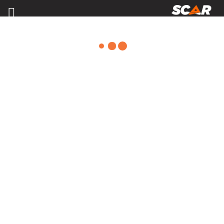
MATÉRIEL D'ÉLEVAGE
Consulter nos catalogues
FILTRER PAR
Nos promotions
Matériel agricole
Tous
Travail du sol