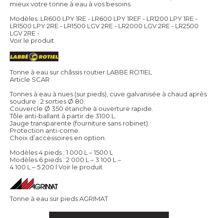
mieux votre tonne à eau à vos besoins.
Modèles: LR600 LPY 1RE - LR600 LPY 1REF - LR1200 LPY 1RE -
LR1500 LPY 2RE - LR1500 LGV 2RE - LR2000 LGV 2RE - LR2500
LGV 2RE -
Voir le produit
Tonne à eau sur châssis routier LABBE ROTIEL
Article SCAR
Tonnes à eau à nues (sur pieds), cuve galvanisée à chaud après
soudure : 2 sorties Ø 80.
Couvercle Ø 350 étanche à ouverture rapide.
Tôle anti-ballant à partir de 3100 L.
Jauge transparente (fourniture sans robinet).
Protection anti-corne.
Choix d’accessoires en option.
Modèles 4 pieds : 1 000 L – 1500 L
Modèles 6 pieds : 2 000 L – 3 100 L –
4 100 L – 5 200 l
Voir le produit
Tonne à eau sur pieds AGRIMAT