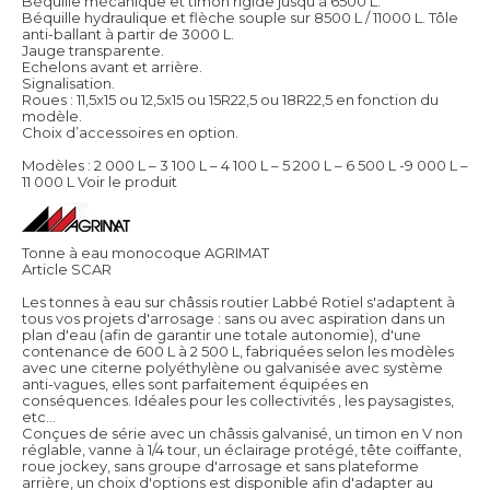
Béquille mécanique et timon rigide jusqu’à 6500 L.
Béquille hydraulique et flèche souple sur 8500 L / 11000 L. Tôle
anti-ballant à partir de 3000 L.
Jauge transparente.
Echelons avant et arrière.
Signalisation.
Roues : 11,5x15 ou 12,5x15 ou 15R22,5 ou 18R22,5 en fonction du
modèle.
Choix d’accessoires en option.
Modèles : 2 000 L – 3 100 L – 4 100 L – 5 200 L – 6 500 L -9 000 L –
11 000 L
Voir le produit
Tonne à eau monocoque AGRIMAT
Article SCAR
Les tonnes à eau sur châssis routier Labbé Rotiel s'adaptent à
tous vos projets d'arrosage : sans ou avec aspiration dans un
plan d'eau (afin de garantir une totale autonomie), d'une
contenance de 600 L à 2 500 L, fabriquées selon les modèles
avec une citerne polyéthylène ou galvanisée avec système
anti-vagues, elles sont parfaitement équipées en
conséquences. Idéales pour les collectivités , les paysagistes,
etc...
Conçues de série avec un châssis galvanisé, un timon en V non
réglable, vanne à 1/4 tour, un éclairage protégé, tête coiffante,
roue jockey, sans groupe d'arrosage et sans plateforme
arrière, un choix d'options est disponible afin d'adapter au