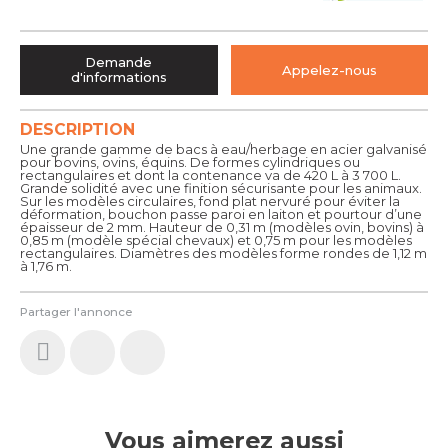
Demande
Appelez-nous
d'informations
DESCRIPTION
Une grande gamme de bacs à eau/herbage en acier galvanisé
pour bovins, ovins, équins. De formes cylindriques ou
rectangulaires et dont la contenance va de 420 L à 3 700 L.
Grande solidité avec une finition sécurisante pour les animaux.
Sur les modèles circulaires, fond plat nervuré pour éviter la
déformation, bouchon passe paroi en laiton et pourtour d’une
épaisseur de 2 mm. Hauteur de 0,31 m (modèles ovin, bovins) à
0,85 m (modèle spécial chevaux) et 0,75 m pour les modèles
rectangulaires. Diamètres des modèles forme rondes de 1,12 m
à 1,76 m.
Partager l'annonce
Vous aimerez aussi