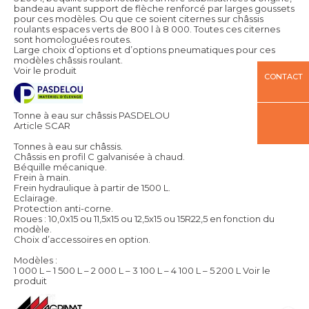
bandeau avant support de flèche renforcé par larges goussets
pour ces modèles. Ou que ce soient citernes sur châssis
roulants espaces verts de 800 l à 8 000. Toutes ces citernes
sont homologuées routes.
Large choix d’options et d’options pneumatiques pour ces
modèles châssis roulant.
Voir le produit
CONTACT
Tonne à eau sur châssis PASDELOU
Article SCAR
Tonnes à eau sur châssis.
Châssis en profil C galvanisée à chaud.
Béquille mécanique.
Frein à main.
Frein hydraulique à partir de 1500 L.
Eclairage.
Protection anti-corne.
Roues : 10,0x15 ou 11,5x15 ou 12,5x15 ou 15R22,5 en fonction du
modèle.
Choix d’accessoires en option.
Modèles :
1 000 L – 1 500 L – 2 000 L – 3 100 L – 4 100 L – 5 200 L
Voir le
produit