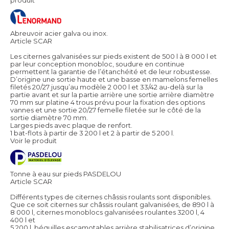
Abreuvoir acier galva ou inox.
Article SCAR
Les citernes galvanisées sur pieds existent de 500 l à 8 000 l et
par leur conception monobloc, soudure en continue
permettent la garantie de l’étanchéité et de leur robustesse.
D’origine une sortie haute et une basse en mamelons femelles
filetés 20/27 jusqu’au modèle 2 000 l et 33/42 au-delà sur la
partie avant et sur la partie arrière une sortie arrière diamètre
70 mm sur platine 4 trous prévu pour la fixation des options
vannes et une sortie 20/27 femelle filetée sur le côté de la
sortie diamètre 70 mm.
Larges pieds avec plaque de renfort.
1 bat-flots à partir de 3 200 l et 2 à partir de 5 200 l.
Voir le produit
Tonne à eau sur pieds PASDELOU
Article SCAR
Différents types de citernes châssis roulants sont disponibles.
Que ce soit citernes sur châssis roulant galvanisées, de 890 l à
8 000 l, citernes monoblocs galvanisées roulantes 3200 l, 4
400 l et
5 200 l, béquilles escamotables arrière stabilisatrices d’origine,