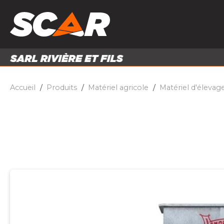
PRODUITS
MATÉRI
MATÉRIEL AGRICOLE
ENTRE
PIÈCES ET ACCESSOIRES
Accueil
Produits
Matériel agricole
Matériel d'élevag