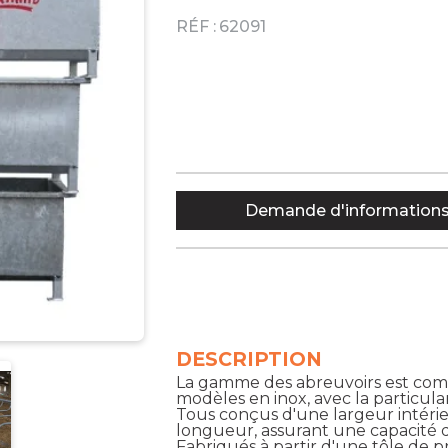
RÉF :
62091
Demande d'information
DESCRIPTION
La gamme des abreuvoirs est comp
modèles en inox, avec la particula
Tous conçus d'une largeur intérie
longueur, assurant une capacité d
Fabriqués à partir d'une tôle de 