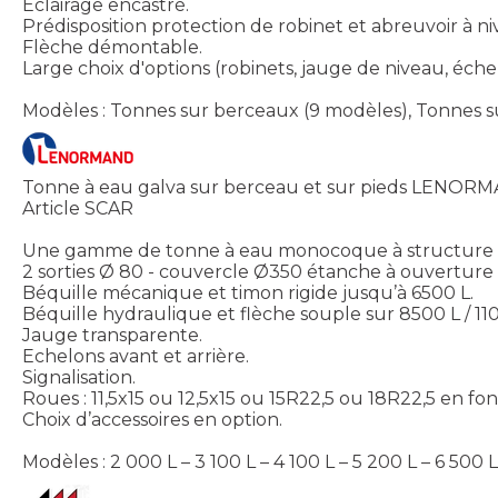
Eclairage encastré.
Prédisposition protection de robinet et abreuvoir à n
Flèche démontable.
Large choix d'options (robinets, jauge de niveau, échell
Modèles : Tonnes sur berceaux (9 modèles), Tonnes sur
Tonne à eau galva sur berceau et sur pieds LENOR
Article SCAR
Une gamme de tonne à eau monocoque à structure co
2 sorties Ø 80 - couvercle Ø350 étanche à ouverture 
Béquille mécanique et timon rigide jusqu’à 6500 L.
Béquille hydraulique et flèche souple sur 8500 L / 1100
Jauge transparente.
Echelons avant et arrière.
Signalisation.
Roues : 11,5x15 ou 12,5x15 ou 15R22,5 ou 18R22,5 en f
Choix d’accessoires en option.
Modèles : 2 000 L – 3 100 L – 4 100 L – 5 200 L – 6 500 L