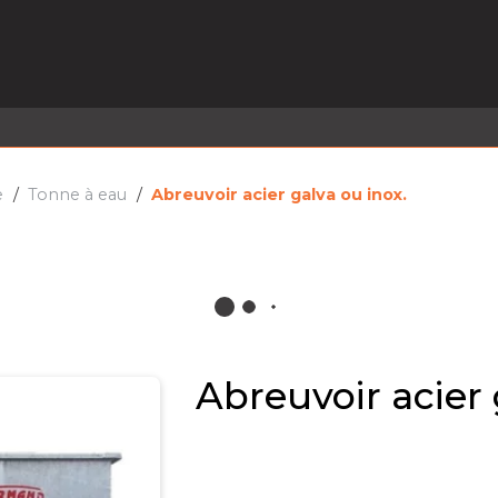
EL EN STOCK
ACTIVITÉS
SERVICES
PRISE
MARQUES
ACTUALITÉS
RECRUTEMENT
e
Tonne à eau
Abreuvoir acier galva ou inox.
Abreuvoir acier 