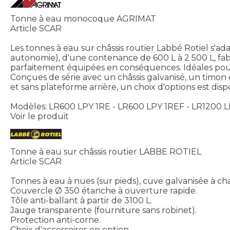
Tonne à eau monocoque AGRIMAT
Article SCAR
Les tonnes à eau sur châssis routier Labbé Rotiel s'ada
autonomie), d'une contenance de 600 L à 2 500 L, fab
parfaitement équipées en conséquences. Idéales pour les
Conçues de série avec un châssis galvanisé, un timon e
et sans plateforme arrière, un choix d'options est dis
Modèles: LR600 LPY 1RE - LR600 LPY 1REF - LR1200 
Voir le produit
Tonne à eau sur châssis routier LABBE ROTIEL
Article SCAR
Tonnes à eau à nues (sur pieds), cuve galvanisée à ch
Couvercle Ø 350 étanche à ouverture rapide.
Tôle anti-ballant à partir de 3100 L.
Jauge transparente (fourniture sans robinet).
Protection anti-corne.
Choix d’accessoires en option.