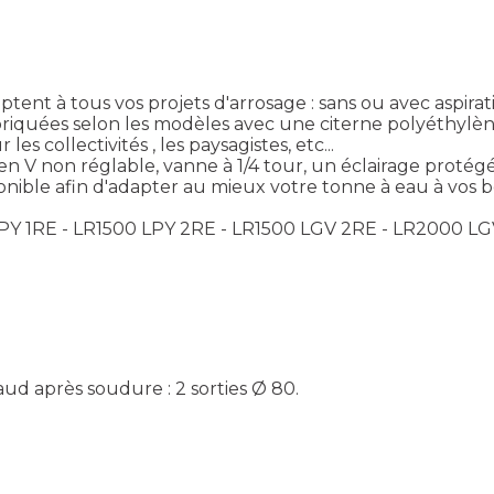
ptent à tous vos projets d'arrosage : sans ou avec aspira
riquées selon les modèles avec une citerne polyéthylène
 collectivités , les paysagistes, etc...
n V non réglable, vanne à 1/4 tour, un éclairage protégé
ponible afin d'adapter au mieux votre tonne à eau à vos b
LPY 1RE - LR1500 LPY 2RE - LR1500 LGV 2RE - LR2000 LG
aud après soudure : 2 sorties Ø 80.