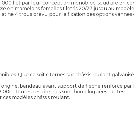
à 8 000 l et par leur conception monobloc, soudure en co
sse en mamelons femelles filetés 20/27 jusqu’au modèle 2 
latine 4 trous prévu pour la fixation des options vannes e
onibles. Que ce soit citernes sur châssis roulant galvanis
es d’origine, bandeau avant support de flèche renforcé pa
à 8 000. Toutes ces citernes sont homologuées routes.
 ces modèles châssis roulant.