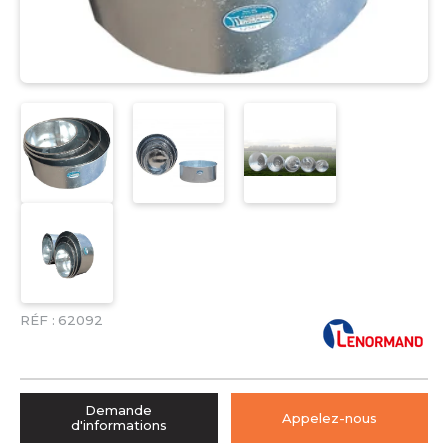
RÉF :
62092
Demande
Appelez-nous
d'informations