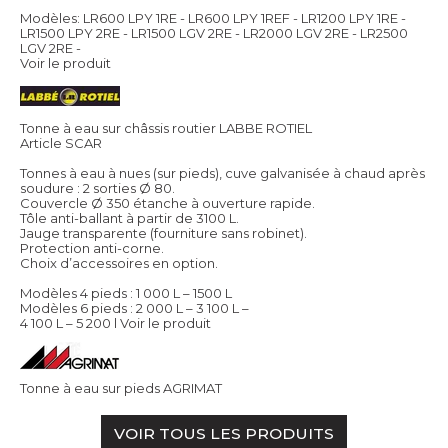
Modèles: LR600 LPY 1RE - LR600 LPY 1REF - LR1200 LPY 1RE -
LR1500 LPY 2RE - LR1500 LGV 2RE - LR2000 LGV 2RE - LR2500
LGV 2RE -
Voir le produit
Tonne à eau sur châssis routier LABBE ROTIEL
Article SCAR
Tonnes à eau à nues (sur pieds), cuve galvanisée à chaud après
soudure : 2 sorties Ø 80.
Couvercle Ø 350 étanche à ouverture rapide.
Tôle anti-ballant à partir de 3100 L.
Jauge transparente (fourniture sans robinet).
Protection anti-corne.
Choix d’accessoires en option.
Modèles 4 pieds : 1 000 L – 1500 L
Modèles 6 pieds : 2 000 L – 3 100 L –
4 100 L – 5 200 l
Voir le produit
Tonne à eau sur pieds AGRIMAT
VOIR TOUS LES PRODUITS