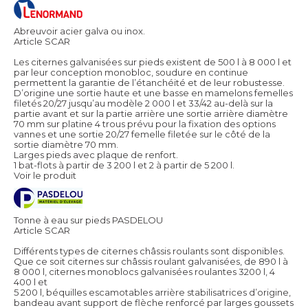
Abreuvoir acier galva ou inox.
Article SCAR
Les citernes galvanisées sur pieds existent de 500 l à 8 000 l et
par leur conception monobloc, soudure en continue
permettent la garantie de l’étanchéité et de leur robustesse.
D’origine une sortie haute et une basse en mamelons femelles
filetés 20/27 jusqu’au modèle 2 000 l et 33/42 au-delà sur la
partie avant et sur la partie arrière une sortie arrière diamètre
70 mm sur platine 4 trous prévu pour la fixation des options
vannes et une sortie 20/27 femelle filetée sur le côté de la
sortie diamètre 70 mm.
Larges pieds avec plaque de renfort.
1 bat-flots à partir de 3 200 l et 2 à partir de 5 200 l.
Voir le produit
Tonne à eau sur pieds PASDELOU
Article SCAR
Différents types de citernes châssis roulants sont disponibles.
Que ce soit citernes sur châssis roulant galvanisées, de 890 l à
8 000 l, citernes monoblocs galvanisées roulantes 3200 l, 4
400 l et
5 200 l, béquilles escamotables arrière stabilisatrices d’origine,
bandeau avant support de flèche renforcé par larges goussets