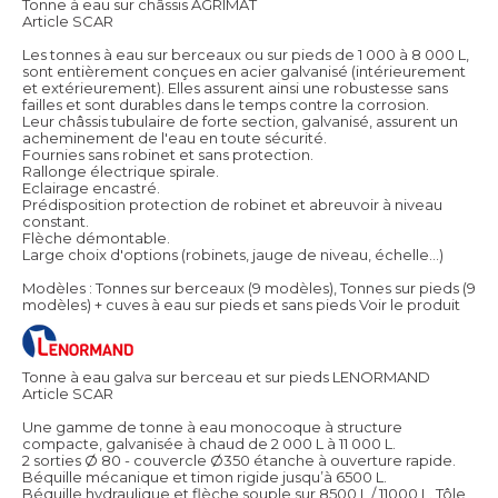
Tonne à eau sur châssis AGRIMAT
Article SCAR
Les tonnes à eau sur berceaux ou sur pieds de 1 000 à 8 000 L,
sont entièrement conçues en acier galvanisé (intérieurement
et extérieurement). Elles assurent ainsi une robustesse sans
failles et sont durables dans le temps contre la corrosion.
Leur châssis tubulaire de forte section, galvanisé, assurent un
acheminement de l'eau en toute sécurité.
Fournies sans robinet et sans protection.
Rallonge électrique spirale.
Eclairage encastré.
Prédisposition protection de robinet et abreuvoir à niveau
constant.
Flèche démontable.
Large choix d'options (robinets, jauge de niveau, échelle...)
Modèles : Tonnes sur berceaux (9 modèles), Tonnes sur pieds (9
modèles) + cuves à eau sur pieds et sans pieds
Voir le produit
Tonne à eau galva sur berceau et sur pieds LENORMAND
Article SCAR
Une gamme de tonne à eau monocoque à structure
compacte, galvanisée à chaud de 2 000 L à 11 000 L.
2 sorties Ø 80 - couvercle Ø350 étanche à ouverture rapide.
Béquille mécanique et timon rigide jusqu’à 6500 L.
Béquille hydraulique et flèche souple sur 8500 L / 11000 L. Tôle