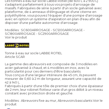
Les tonnes à eau sur socle Labbé Rotiel (de 600 L à 2 900 L)
s'adaptent parfaitement à tous vos projets d'arrosage de
massifs. Fabriquées de série à partir d'un socle galvanisé avec
plateforme, de 4 anneaux d'élinguage et d'une citerne en
polyéthylène, vous pouvez l'équiper d'une pompe d'arrosage
avec en option un système d'aspiration en plan d'eau afin de
disposer d'une parfaite autonomie d'arrosage.
Modèles : SC600ARROSAGE - SC1200ARROSAGE -
SC1800ARROSAGE - SC2900ARROSAGE
Voir le produit
Tonne à eau sur socle LABBE ROTIEL
Article SCAR
La gamme des abreuvoirs est composée de 3 modèles en
acier galvanisé à chaud, et 4 modèles en inox, avec la
particularité pour ces derniers d'être basculants.
Tous conçus d'une largeur intérieure de 45 cm, ils peuvent
mesurer de 0,60 à 2 m de longueur, assurant une capacité de
42 à 140 L.
Fabriqués à partir d'une tôle de premier choix d'une épaisseur
de 2 mm, leur robinet flotteur varie d'un gros débit à un niveau
constant avec protection droite et gauche.
Modèles : Abreuvoirs fixe au mur, Abreuvoirs basculants
Voir le
produit