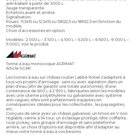
anti-ballant à partir de 3000 L.
Jauge transparente.
Echelons avant et arrière.
Signalisation.
Roues : 11,5x15 ou 12,5x15 ou 15R22,5 ou 18R22,5 en fonction du
modèle.
Choix d’accessoires en option.
Modèles : 2 000 L – 3 100 L – 4 100 L – 5 200 L – 6 500 L -9 000 L –
11 000 L
Voir le produit
Tonne à eau monocoque AGRIMAT
Article SCAR
Les tonnes à eau sur châssis routier Labbé Rotiel s'adaptent à
tous vos projets d'arrosage : sans ou avec aspiration dans un
plan d'eau (afin de garantir une totale autonomie), d'une
contenance de 600 L à 2 500 L, fabriquées selon les modèles
avec une citerne polyéthylène ou galvanisée avec système
anti-vagues, elles sont parfaitement équipées en
conséquences. Idéales pour les collectivités , les paysagistes,
etc...
Conçues de série avec un châssis galvanisé, un timon en V non
réglable, vanne à 1/4 tour, un éclairage protégé, tête coiffante,
roue jockey, sans groupe d'arrosage et sans plateforme
arrière, un choix d'options est disponible afin d'adapter au
mieux votre tonne à eau à vos besoins.