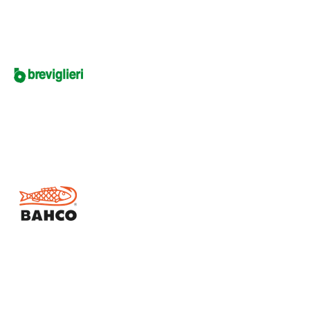
Stocks limités
affichage prix HT
Sélection pièces
Diffusé sur le site
photo
Voir le produit
MEK80 1M30
Prix HT :
Promotion
affichage prix HT
Sélection pièces
Diffusé sur le site
Promo
photo
Voir le produit
BCL40IB
Prix HT :
Article SCAR
affichage prix HT
Sélection pièces
PromoSCAR 2025
article a garder
Couleur ambre. Grade NLGI : 2. Savon : calcium. Cartouche 400