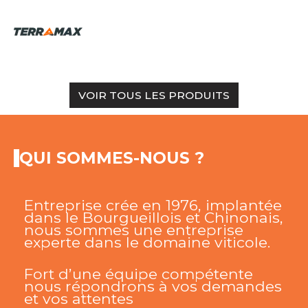
g.
Voir le produit
Graisse multiservice
Prix HT :
4,35
€
HT
VOIR TOUS LES PRODUITS
QUI SOMMES-NOUS ?
Entreprise crée en 1976, implantée
dans le Bourgueillois et Chinonais,
nous sommes une entreprise
experte dans le domaine viticole.
Fort d’une équipe compétente
nous répondrons à vos demandes
et vos attentes