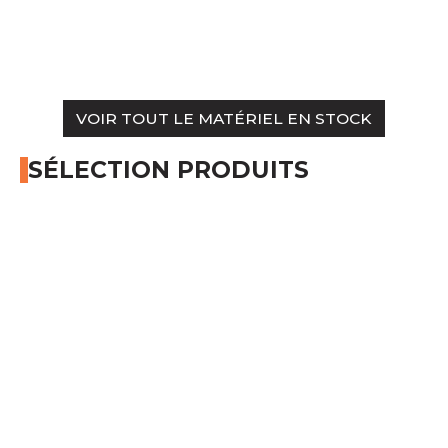
6 600
€
HT
VOIR TOUT LE MATÉRIEL EN STOCK
SÉLECTION PRODUITS
Article SCAR
affichage prix HT
Sélection pièces
PromoSCAR 2025
Cric hydraulique 3T.
Hauteur minimale : 130 mm.
Hauteur maximale : 465 mm.
Fonction de levage rapide et de ralentissement.
Poids : 28,9 kg.
Voir le produit
Cric hydraulique 3 tonnes
Prix HT :
Article SCAR
Non visible site Scar
Sélection pièces