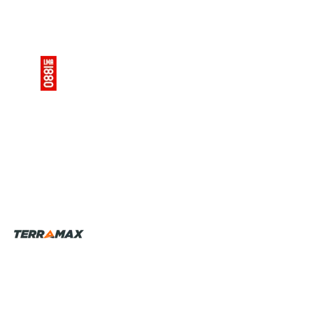
Kaki. 100 % polyester, 360 g/m2, enduction : polyuréthane,
PVC. Grande capuche, 2 fermetures à glissière sous pattes,
poignets coupe-vent, taille élastiquée dos. Coutures thermo
soudées étanches, petit passepoil. Taille de 2 à 5.
Voir le
produit
Combinaison de pluie MÉTÉORE
Article SCAR
affichage prix HT
Sélection pièces
PromoSCAR 2025
Lubrifiant multifonctionnel 15W40.
Pour les différents carters des matériels agricoles : moteurs
Essence, Diesel et Turbo Diesel, carter transmission
boîte/pont/relevage/frein immergés, transmissions
mécaniques.
Bidon 25 L.
Voir le produit
Lubrifiant multifonctionnel 15W40
Prix HT :
Article SCAR
Non visible site Scar
Sélection pièces