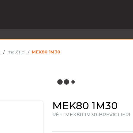
EL EN STOCK
ACTIVITÉS
SERVICES
PRISE
MARQUES
ACTUALITÉS
RECRUTEMENT
n
matériel
MEK80 1M30
MEK80 1M30
RÉF :
MEK80 1M30-BREVIGLIERI