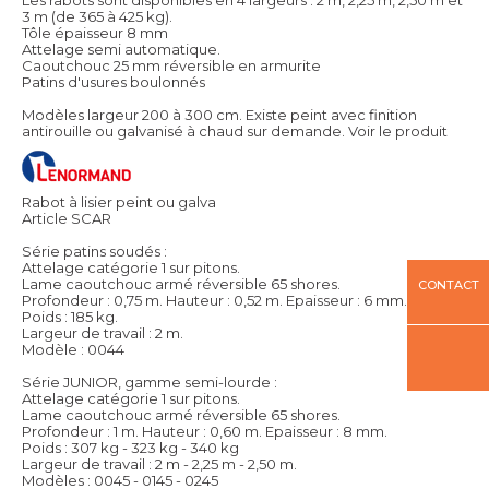
3 m (de 365 à 425 kg).
Tôle épaisseur 8 mm
Attelage semi automatique.
Caoutchouc 25 mm réversible en armurite
Patins d'usures boulonnés
Modèles largeur 200 à 300 cm. Existe peint avec finition
antirouille ou galvanisé à chaud sur demande.
Voir le produit
Rabot à lisier peint ou galva
Article SCAR
Série patins soudés :
Attelage catégorie 1 sur pitons.
Lame caoutchouc armé réversible 65 shores.
CONTACT
Profondeur : 0,75 m. Hauteur : 0,52 m. Epaisseur : 6 mm.
Poids : 185 kg.
Largeur de travail : 2 m.
Modèle : 0044
Série JUNIOR, gamme semi-lourde :
Attelage catégorie 1 sur pitons.
Lame caoutchouc armé réversible 65 shores.
Profondeur : 1 m. Hauteur : 0,60 m. Epaisseur : 8 mm.
Poids : 307 kg - 323 kg - 340 kg
Largeur de travail : 2 m - 2,25 m - 2,50 m.
Modèles : 0045 - 0145 - 0245