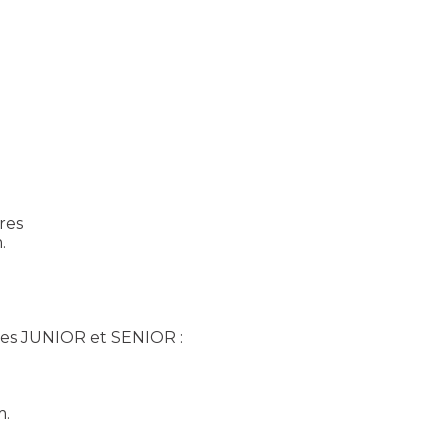
res
.
ques JUNIOR et SENIOR :
m.