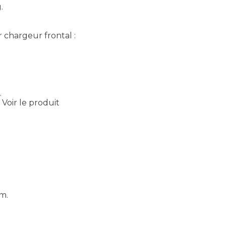
.
r chargeur frontal :
.
Voir le produit
mm.