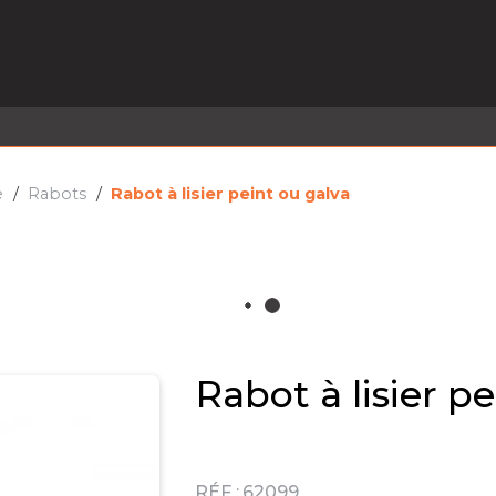
EL EN STOCK
ACTIVITÉS
SERVICES
PRISE
MARQUES
ACTUALITÉS
RECRUTEMENT
e
Rabots
Rabot à lisier peint ou galva
Rabot à lisier p
RÉF :
62099