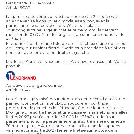
Bacs galva LENORMAND
Article SCAR
La gamme des abreuvoirs est composée de 3 modèles en
acier galvanisé à chaud, et 4 modèles en inox, avec la
particularité pour ces derniers d'être basculants.
Tous conçus d'une largeur intérieure de 45 cm, ils peuvent
mesurer de 0,60 à 2 m de longueur, assurant une capacité de
42 à 140 L.
Fabriqués à partir d'une tôle de premier choix d'une épaisseur
de 2 mm, leur robinet flotteur varie d'un gros débit à un niveau
constant avec protection droite et gauche.
Modèles : Abreuvoirs fixe au mur, Abreuvoirs basculants
Voir le
produit
Abreuvoir acier galva ou inox.
Article SCAR
Les citernes galvanisées sur pieds existent de 500 l à 8 000 l et
par leur conception monobloc, soudure en continue
permettent la garantie de l’étanchéité et de leur robustesse.
D’origine une sortie haute et une basse en mamelons femelles
filetés 20/27 jusqu’au modèle 2 000 l et 33/42 au-delà sur la
partie avant et sur la partie arrière une sortie arrière diamètre
70 mm sur platine 4 trous prévu pour la fixation des options
vannes et une sortie 20/27 femelle filetée sur le côté de la