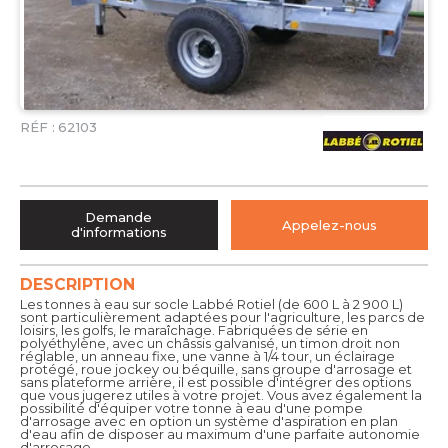
RÉF :
62103
Demande
Appelez-nous
d'informations
DESCRIPTION
Les tonnes à eau sur socle Labbé Rotiel (de 600 L à 2 900 L)
sont particulièrement adaptées pour l'agriculture, les parcs de
loisirs, les golfs, le maraîchage. Fabriquées de série en
polyéthylène, avec un châssis galvanisé, un timon droit non
réglable, un anneau fixe, une vanne à 1/4 tour, un éclairage
protégé, roue jockey ou béquille, sans groupe d'arrosage et
sans plateforme arrière, il est possible d'intégrer des options
que vous jugerez utiles à votre projet. Vous avez également la
possibilité d'équiper votre tonne à eau d'une pompe
d'arrosage avec en option un système d'aspiration en plan
d'eau afin de disposer au maximum d'une parfaite autonomie
d'arrosage.