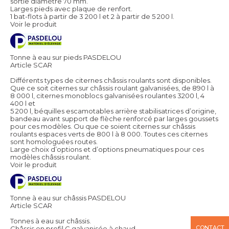
sortie diamètre 70 mm.
Larges pieds avec plaque de renfort.
1 bat-flots à partir de 3 200 l et 2 à partir de 5 200 l.
Voir le produit
Tonne à eau sur pieds PASDELOU
Article SCAR
Différents types de citernes châssis roulants sont disponibles.
Que ce soit citernes sur châssis roulant galvanisées, de 890 l à
8 000 l, citernes monoblocs galvanisées roulantes 3200 l, 4
400 l et
5 200 l, béquilles escamotables arrière stabilisatrices d’origine,
bandeau avant support de flèche renforcé par larges goussets
pour ces modèles. Ou que ce soient citernes sur châssis
roulants espaces verts de 800 l à 8 000. Toutes ces citernes
sont homologuées routes.
Large choix d’options et d’options pneumatiques pour ces
modèles châssis roulant.
Voir le produit
Tonne à eau sur châssis PASDELOU
Article SCAR
Tonnes à eau sur châssis.
CONTACT
Châssis en profil C galvanisée à chaud.