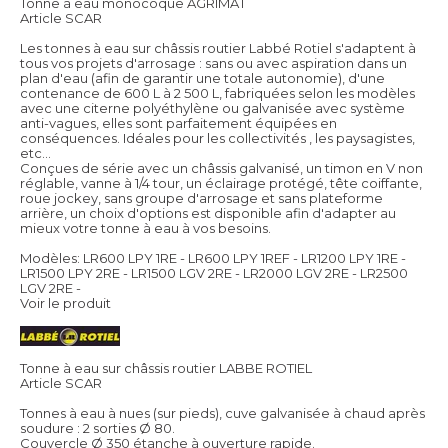
Tonne à eau monocoque AGRIMAT
Article SCAR
Les tonnes à eau sur châssis routier Labbé Rotiel s'adaptent à
tous vos projets d'arrosage : sans ou avec aspiration dans un
plan d'eau (afin de garantir une totale autonomie), d'une
contenance de 600 L à 2 500 L, fabriquées selon les modèles
avec une citerne polyéthylène ou galvanisée avec système
anti-vagues, elles sont parfaitement équipées en
conséquences. Idéales pour les collectivités , les paysagistes,
etc...
Conçues de série avec un châssis galvanisé, un timon en V non
réglable, vanne à 1/4 tour, un éclairage protégé, tête coiffante,
roue jockey, sans groupe d'arrosage et sans plateforme
arrière, un choix d'options est disponible afin d'adapter au
mieux votre tonne à eau à vos besoins.
Modèles: LR600 LPY 1RE - LR600 LPY 1REF - LR1200 LPY 1RE -
LR1500 LPY 2RE - LR1500 LGV 2RE - LR2000 LGV 2RE - LR2500
LGV 2RE -
Voir le produit
Tonne à eau sur châssis routier LABBE ROTIEL
Article SCAR
Tonnes à eau à nues (sur pieds), cuve galvanisée à chaud après
soudure : 2 sorties Ø 80.
Couvercle Ø 350 étanche à ouverture rapide.