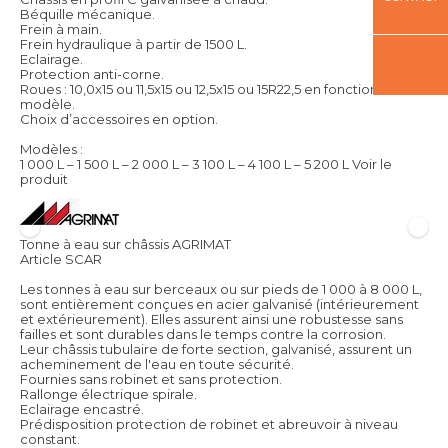
Béquille mécanique.
Frein à main.
Frein hydraulique à partir de 1500 L.
Eclairage.
Protection anti-corne.
Roues : 10,0x15 ou 11,5x15 ou 12,5x15 ou 15R22,5 en fonction du
modèle.
Choix d’accessoires en option.
Modèles :
1 000 L – 1 500 L – 2 000 L – 3 100 L – 4 100 L – 5 200 L
Voir le
produit
Tonne à eau sur châssis AGRIMAT
Article SCAR
Les tonnes à eau sur berceaux ou sur pieds de 1 000 à 8 000 L,
sont entièrement conçues en acier galvanisé (intérieurement
et extérieurement). Elles assurent ainsi une robustesse sans
failles et sont durables dans le temps contre la corrosion.
Leur châssis tubulaire de forte section, galvanisé, assurent un
acheminement de l'eau en toute sécurité.
Fournies sans robinet et sans protection.
Rallonge électrique spirale.
Eclairage encastré.
Prédisposition protection de robinet et abreuvoir à niveau
constant.