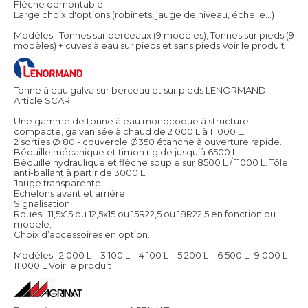
Flèche démontable.
Large choix d'options (robinets, jauge de niveau, échelle...)
Modèles : Tonnes sur berceaux (9 modèles), Tonnes sur pieds (9
modèles) + cuves à eau sur pieds et sans pieds
Voir le produit
Tonne à eau galva sur berceau et sur pieds LENORMAND
Article SCAR
Une gamme de tonne à eau monocoque à structure
compacte, galvanisée à chaud de 2 000 L à 11 000 L.
2 sorties Ø 80 - couvercle Ø350 étanche à ouverture rapide.
Béquille mécanique et timon rigide jusqu’à 6500 L.
Béquille hydraulique et flèche souple sur 8500 L / 11000 L. Tôle
anti-ballant à partir de 3000 L.
Jauge transparente.
Echelons avant et arrière.
Signalisation.
Roues : 11,5x15 ou 12,5x15 ou 15R22,5 ou 18R22,5 en fonction du
modèle.
Choix d’accessoires en option.
Modèles : 2 000 L – 3 100 L – 4 100 L – 5 200 L – 6 500 L -9 000 L –
11 000 L
Voir le produit