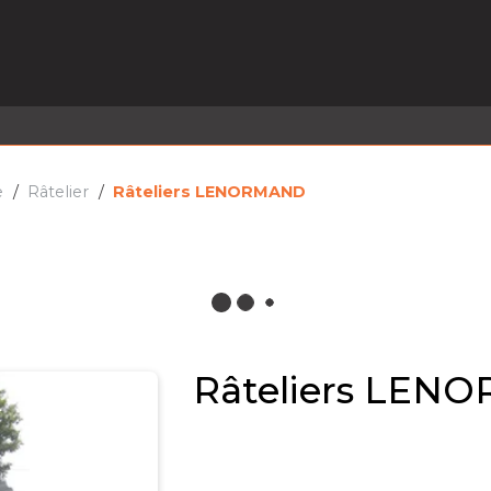
EL EN STOCK
ACTIVITÉS
SERVICES
PRISE
MARQUES
ACTUALITÉS
RECRUTEMENT
e
Râtelier
Râteliers LENORMAND
Râteliers LEN