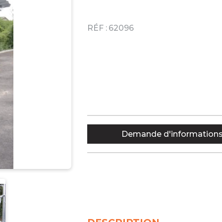
RÉF :
62096
Demande d'information