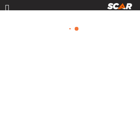
TONNES À LISIER
Consulter nos catalogues
FILTRER PAR
Nos promotions
Matériel agricole
Tous
Travail du sol