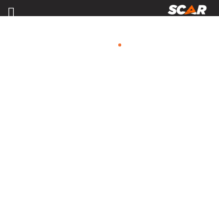
FERTILISATION, ÉPANDAGE
Consulter nos catalogues
FILTRER PAR
Nos promotions
Matériel agricole
Tous
Travail du sol