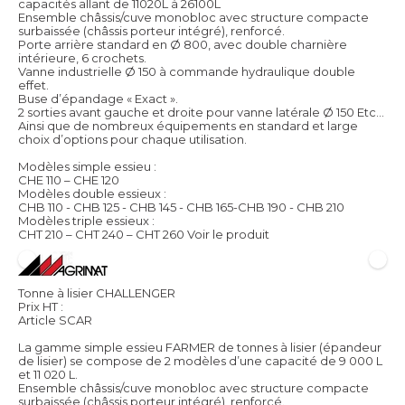
capacités allant de 11020L à 26100L
Ensemble châssis/cuve monobloc avec structure compacte
surbaissée (châssis porteur intégré), renforcé.
Porte arrière standard en Ø 800, avec double charnière
intérieure, 6 crochets.
Vanne industrielle Ø 150 à commande hydraulique double
effet.
Buse d’épandage « Exact ».
2 sorties avant gauche et droite pour vanne latérale Ø 150 Etc…
Ainsi que de nombreux équipements en standard et large
choix d’options pour chaque utilisation.
Modèles simple essieu :
CHE 110 – CHE 120
Modèles double essieux :
CHB 110 - CHB 125 - CHB 145 - CHB 165-CHB 190 - CHB 210
Modèles triple essieux :
CHT 210 – CHT 240 – CHT 260
Voir le produit
Tonne à lisier CHALLENGER
Prix HT :
Article SCAR
La gamme simple essieu FARMER de tonnes à lisier (épandeur
de lisier) se compose de 2 modèles d’une capacité de 9 000 L
et 11 020 L.
Ensemble châssis/cuve monobloc avec structure compacte
surbaissée (châssis porteur intégré), renforcé.