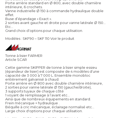
Porte arrière standard en Ø 800, avec double charnière
intérieure, 6 crochets.
Vanne industrielle Ø 150 à commande hydraulique double
effet.
Buse d’épandage « Exact ».
2 sorties avant gauche et droite pour vanne latérale Ø 150…
Etc…
Grand choix d’options pour chaque utilisation.
Modèles : SKF90 – SKF 110
Voir le produit
Tonne à lisier FARMER
Article SCAR
Cette gamme SKIPPER de tonne à lisier simple essieu
(épandeur de lisier) est composée de 4 modèles d’une
capacité de 3 000 à 7 000 L. Ensemble monobloc
entièrement galvanisé à chaud.
Porte arrière en Ø 800 avec double charnière intérieure,
2 sorties pour vanne latérale Ø 150 (gauche/droite),
3 supports tuyaux de chaque côté
1 voyant de remplissage à l’avant etc…
Ainsi que de nombreux équipements en standard.
Frein mécanique + hydraulique .
Béquille à cric mécanique, éclairage normalisé etc…
Large choix d'options pour chaque utilisation.