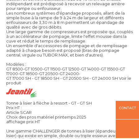
indépendant est prédisposé à recevoir un relevage arrière
pour rampe ou enfouisseur.
Les nombreux systèmes d'épandage proposés, allant de la
simple buse à la rampe de 9 à 24 m de largeur et différents
enfouisseurs de 3,30 m à 8 m permettent un épandage de
qualité avec de gros débits.
Une large gamme de compresseurs est proposée qui, couplés
à un accélérateur de pompage, limite l'effet mousse dans la
cuve et réduit le temps de remplissage.
Un ensemble d'accessoires de pompage et de remplissage
adapté à chaque besoin est proposé (bras de pompage
central, virgule ou TUBOR MAX, et bien d'autres).
Modèles :
GT 8500-GT 10500-GT 11500-GT 12500-GT 14000-GT 15500-GT
17000-GT 18500-GT 20500-GT 24000-
GT 17000 SH - GT 18500 SH - GT 20500 SH - GT 24000 SH
Voir le
produit
Tonne à lisier à flèche à ressort - GT - GT SH
Prix HT :
CONTACT
Article SCAR
Choix des pros matériel printemps 2025
affichage prix HT
Une gamme CHALLENGER de tonnes à lisier (épandeur de
lisier) qui existe en simple, double ou triple essieux avec des