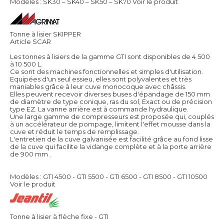
Modèles : SK30 – SK40 – SK50 – SK70
Voir le produit
Tonne à lisier SKIPPER
Article SCAR
Les tonnes à lisiers de la gamme GTI sont disponibles de 4 500
à 10 500 L.
Ce sont des machines fonctionnelles et simples d'utilisation.
Equipées d'un seul essieu, elles sont polyvalentes et très
maniables grâce à leur cuve monocoque avec châssis.
Elles peuvent recevoir diverses buses d'épandage de 150 mm
de diamètre de type conique, ras du sol, Exact ou de précision
type EZ. La vanne arrière est à commande hydraulique.
Une large gamme de compresseurs est proposée qui, couplés
à un accélérateur de pompage, limitent l'effet mousse dans la
cuve et réduit le temps de remplissage.
L'entretien de la cuve galvanisée est facilité grâce au fond lisse
de la cuve qui facilite la vidange complète et à la porte arrière
de 900 mm .
Modèles : GTI 4500 - GTI 5500 - GTI 6500 - GTI 8500 - GTI 10500
Voir le produit
Tonne à lisier à flèche fixe - GTI