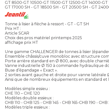
GT 8500-GT 10500-GT 11500-GT 12500-GT 14000-GT
GT 17000 SH - GT 18500 SH - GT 20500 SH - GT 240
Tonne à lisier à flèche à ressort - GT - GT SH
Prix HT :
Article SCAR
Choix des pros matériel printemps 2025
affichage prix HT
Une gamme CHALLENGER de tonnes à lisier (épandeur de
Ensemble châssis/cuve monobloc avec structure compa
Porte arrière standard en Ø 800, avec double charnièr
Vanne industrielle Ø 150 à commande hydraulique do
Buse d’épandage « Exact ».
2 sorties avant gauche et droite pour vanne latérale 
Ainsi que de nombreux équipements en standard et la
Modèles simple essieu :
CHE 110 – CHE 120
Modèles double essieux :
CHB 110 - CHB 125 - CHB 145 - CHB 165-CHB 190 - CHB
Modèles triple essieux :