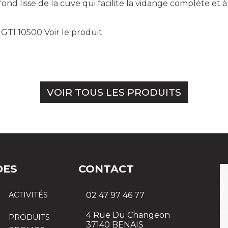
 fond lisse de la cuve qui facilite la vidange complète et 
- GTI 10500
Voir le produit
VOIR TOUS LES PRODUITS
DES
CONTACT
ACTIVITÉS
02 47 97 46 77
4 Rue Du Changeon
PRODUITS
37140 BENAIS