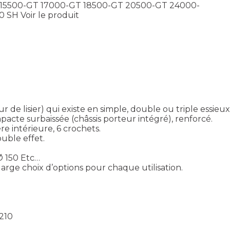
 15500-GT 17000-GT 18500-GT 20500-GT 24000-
00 SH
Voir le produit
 lisier) qui existe en simple, double ou triple essieux 
cte surbaissée (châssis porteur intégré), renforcé.
e intérieure, 6 crochets.
uble effet.
Ø 150 Etc…
rge choix d’options pour chaque utilisation.
 210