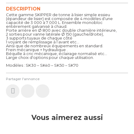
DESCRIPTION
Cette gamme SKIPPER de tonne à lisier simple essieu
(épandeur de lisier) est composée de 4 modèles d’une
capacité de 3 000 à 7 000 L. Ensemble monobloc
entièrement galvanisé à chaud.
Porte arrière en Ø 800 avec double charnière intérieure,
2 sorties pour vanne latérale Ø 150 (gauche/droite),
3 supports tuyaux de chaque côté
1 voyant de remplissage à l’avant etc…
Ainsi que de nombreux équipements en standard.
Frein mécanique + hydraulique .
Béquille à cric mécanique, éclairage normalisé etc…
Large choix d'options pour chaque utilisation.
Modèles : SK30 – SK40 – SK50 – SK70
Partager l'annonce
Vous aimerez aussi