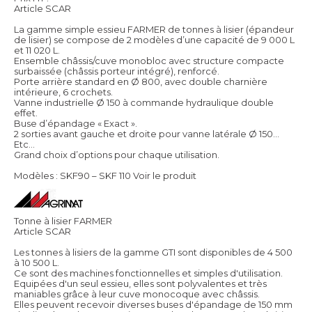
Article SCAR
La gamme simple essieu FARMER de tonnes à lisier (épandeur
de lisier) se compose de 2 modèles d’une capacité de 9 000 L
et 11 020 L.
Ensemble châssis/cuve monobloc avec structure compacte
surbaissée (châssis porteur intégré), renforcé.
Porte arrière standard en Ø 800, avec double charnière
intérieure, 6 crochets.
Vanne industrielle Ø 150 à commande hydraulique double
effet.
Buse d’épandage « Exact ».
2 sorties avant gauche et droite pour vanne latérale Ø 150…
Etc…
Grand choix d’options pour chaque utilisation.
Modèles : SKF90 – SKF 110
Voir le produit
Tonne à lisier FARMER
Article SCAR
Les tonnes à lisiers de la gamme GTI sont disponibles de 4 500
à 10 500 L.
Ce sont des machines fonctionnelles et simples d'utilisation.
Equipées d'un seul essieu, elles sont polyvalentes et très
maniables grâce à leur cuve monocoque avec châssis.
Elles peuvent recevoir diverses buses d'épandage de 150 mm