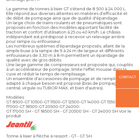
La gamme de tonnes à lisier GT s'étend de 8 500 à 24 000 L.
Elle répond aux diverses attentes en matières d'efficacité et
de débit de pompage ainsi que de qualité d'épandage.
Un large choix de trains roulants et de pneumatiques sont
proposés en fonction des modèles apportant facilité de
traction et confort d'utilisation à 25 ou 40 km/h. Le châssis
indépendant est prédisposé à recevoir un relevage arrière
pour rampe ou enfouisseur.
Les nombreux systèmes d'épandage proposés, allant de la
simple buse à la rampe de 9 à 24 m de largeur et différents
enfouisseurs de 3,30 m à 8 m permettent un épandage de
qualité avec de gros débits.
Une large gamme de compresseurs est proposée qui, couplés
à un accélérateur de pompage, limite l'effet mousse dans la
cuve et réduit le temps de remplissage.
CONTACT
Un ensemble d'accessoires de pompage et de remplissage
adapté à chaque besoin est proposé (bras de pompage
central, virgule ou TUBOR MAX, et bien d'autres).
Modèles :
GT 8500-GT 10500-GT 11500-GT 12500-GT 14000-GT 15500-GT
17000-GT 18500-GT 20500-GT 24000-
GT 17000 SH - GT 18500 SH - GT 20500 SH - GT 24000 SH
Voir le
produit
Tonne à lisier à flèche à ressort - GT - GT SH