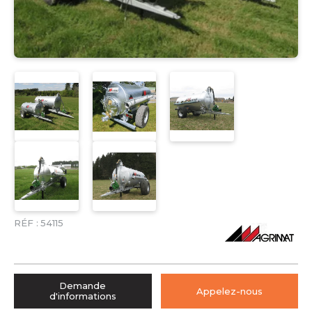
RÉF :
54115
Demande
Appelez-nous
d'informations