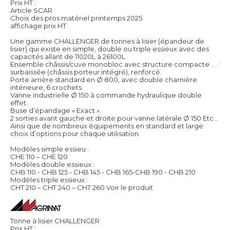
Prix HT :
Article SCAR
Choix des pros matériel printemps 2025
affichage prix HT
Une gamme CHALLENGER de tonnes à lisier (épandeur de
lisier) qui existe en simple, double ou triple essieux avec des
capacités allant de 11020L à 26100L
Ensemble châssis/cuve monobloc avec structure compacte
surbaissée (châssis porteur intégré), renforcé.
Porte arrière standard en Ø 800, avec double charnière
intérieure, 6 crochets.
Vanne industrielle Ø 150 à commande hydraulique double
effet.
Buse d’épandage « Exact ».
2 sorties avant gauche et droite pour vanne latérale Ø 150 Etc…
Ainsi que de nombreux équipements en standard et large
choix d’options pour chaque utilisation.
Modèles simple essieu :
CHE 110 – CHE 120
Modèles double essieux :
CHB 110 - CHB 125 - CHB 145 - CHB 165-CHB 190 - CHB 210
Modèles triple essieux :
CHT 210 – CHT 240 – CHT 260
Voir le produit
Tonne à lisier CHALLENGER
Prix HT :