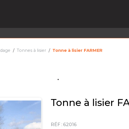
EL EN STOCK
ACTIVITÉS
SERVICES
PRISE
MARQUES
ACTUALITÉS
RECRUTEMENT
andage
Tonnes à lisier
Tonne à lisier FARMER
Tonne à lisier
RÉF :
62016