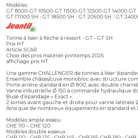
Modèles :
GT 8500-GT 10500-GT 11500-GT 12500-GT 14000-GT
GT 17000 SH - GT 18500 SH - GT 20500 SH - GT 240
Tonne à lisier à flèche à ressort - GT - GT SH
Prix HT :
Article SCAR
Choix des pros matériel printemps 2025
affichage prix HT
Une gamme CHALLENGER de tonnes à lisier (épandeur de
Ensemble châssis/cuve monobloc avec structure compa
Porte arrière standard en Ø 800, avec double charnièr
Vanne industrielle Ø 150 à commande hydraulique do
Buse d’épandage « Exact ».
2 sorties avant gauche et droite pour vanne latérale 
Ainsi que de nombreux équipements en standard et la
Modèles simple essieu :
CHE 110 – CHE 120
Modèles double essieux :
CHB 110 - CHB 125 - CHB 145 - CHB 165-CHB 190 - CHB