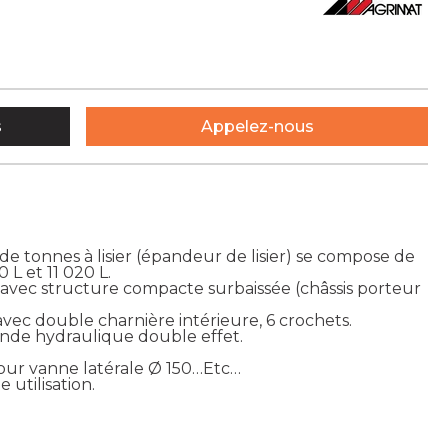
s
Appelez-nous
 tonnes à lisier (épandeur de lisier) se compose de
L et 11 020 L.
vec structure compacte surbaissée (châssis porteur
avec double charnière intérieure, 6 crochets.
nde hydraulique double effet.
pour vanne latérale Ø 150…Etc…
utilisation.