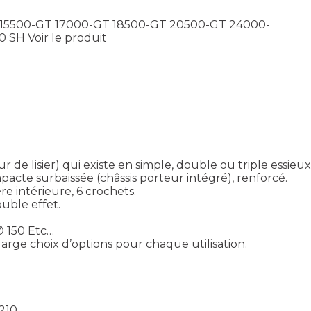
 15500-GT 17000-GT 18500-GT 20500-GT 24000-
00 SH
Voir le produit
 lisier) qui existe en simple, double ou triple essieux 
cte surbaissée (châssis porteur intégré), renforcé.
e intérieure, 6 crochets.
uble effet.
Ø 150 Etc…
rge choix d’options pour chaque utilisation.
 210