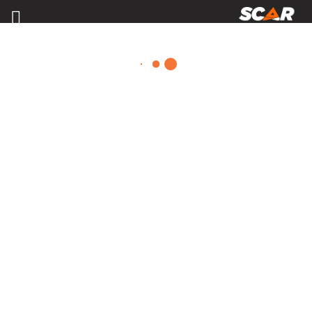
CONSOMMABLES ATELIER
Consulter nos catalogues
FILTRER PAR
Nos promotions
Pièces et accessoires
Tous
Configuration