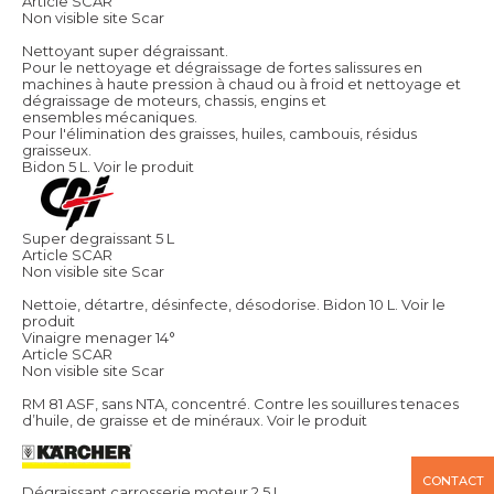
Article SCAR
Non visible site Scar
Nettoyant super dégraissant.
Pour le nettoyage et dégraissage de fortes salissures en
machines à haute pression à chaud ou à froid et nettoyage et
dégraissage de moteurs, chassis, engins et
ensembles mécaniques.
Pour l'élimination des graisses, huiles, cambouis, résidus
graisseux.
Bidon 5 L.
Voir le produit
Super degraissant 5 L
Article SCAR
Non visible site Scar
Nettoie, détartre, désinfecte, désodorise. Bidon 10 L.
Voir le
produit
Vinaigre menager 14°
Article SCAR
Non visible site Scar
RM 81 ASF, sans NTA, concentré. Contre les souillures tenaces
d’huile, de graisse et de minéraux.
Voir le produit
CONTACT
Dégraissant carrosserie moteur 2,5 L