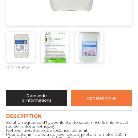
RÉF :
58516
Demande
Appelez-nous
d'informations
DESCRIPTION
Solution aqueuse d'hypochlorite de sodium 9,6 % chlore actif
(ou 36° chlorométrique).
Nettoie, désinfecte, désodorise, blanchit.
Pour obtenir 1 L d'eau de javel diluée, prête à l'emploi : 250 ml