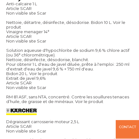
Anti-calcaire 1 L
Article SCAR
Non visible site Scar
Nettoie, détartre, désinfecte, désodorise. Bidon 10 L.
Voir le
produit
Vinaigre menager 14°
Article SCAR
Non visible site Scar
Solution aqueuse d'hypochlorite de sodium 9,6 % chlore actif
(ou 36° chlorométrique).
Nettoie, désinfecte, désodorise, blanchit.
Pour obtenir 1 L d'eau de javel diluée, prête à l'emploi : 250 ml
d'extrait d'eau de javel 9,6 % + 750 ml d'eau.
Bidon 20 L.
Voir le produit
Extrait de javel 9,6%
Article SCAR
Non visible site Scar
RM 81 ASF, sans NTA, concentré. Contre les souillures tenaces
d’huile, de graisse et de minéraux.
Voir le produit
Dégraissant carrosserie moteur 2,5 L
Article SCAR
CONTACT
Non visible site Scar