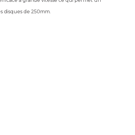
fficace à grande vitesse ce qui permet un
les disques de 250mm.