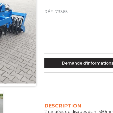
RÉF :
73365
Demande d'information
DESCRIPTION
2 rangées de disques diam 560mm,