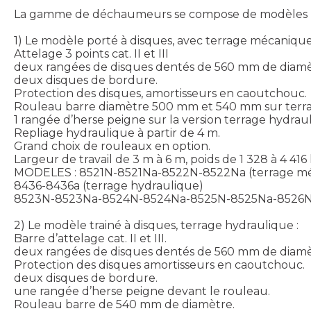
La gamme de déchaumeurs se compose de modèles por
1) Le modèle porté à disques, avec terrage mécanique
Attelage 3 points cat. II et III
deux rangées de disques dentés de 560 mm de diamè
deux disques de bordure.
Protection des disques, amortisseurs en caoutchouc.
Rouleau barre diamètre 500 mm et 540 mm sur terra
1 rangée d’herse peigne sur la version terrage hydrau
Repliage hydraulique à partir de 4 m.
Grand choix de rouleaux en option.
Largeur de travail de 3 m à 6 m, poids de 1 328 à 4 416
MODELES : 8521N-8521Na-8522N-8522Na (terrage m
8436-8436a (terrage hydraulique)
8523N-8523Na-8524N-8524Na-8525N-8525Na-8526N-85
2) Le modèle trainé à disques, terrage hydraulique :
Barre d’attelage cat. II et III.
deux rangées de disques dentés de 560 mm de diamè
Protection des disques amortisseurs en caoutchouc.
deux disques de bordure.
une rangée d’herse peigne devant le rouleau.
Rouleau barre de 540 mm de diamètre.