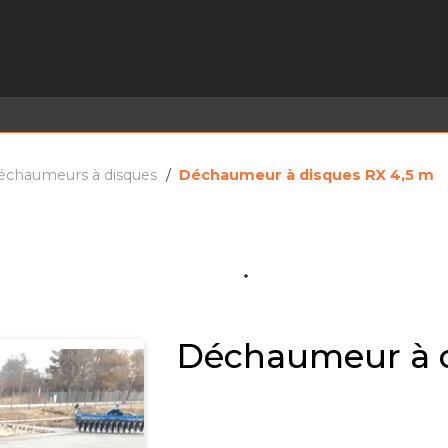
EL EN STOCK
ACTIVITÉS
SERVICES
PRISE
MARQUES
ACTUALITÉS
RECRUTEMENT
échaumeurs à disques
Déchaumeur à disques RX 4,5 m
Déchaumeur à d