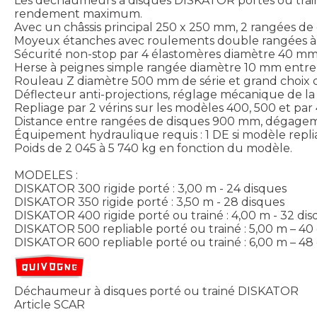
Les déchaumeurs à disques DISKATOR portés ou trainé
rendement maximum.
Avec un châssis principal 250 x 250 mm, 2 rangées d
Moyeux étanches avec roulements double rangées à 
Sécurité non-stop par 4 élastomères diamètre 40 m
Herse à peignes simple rangée diamètre 10 mm entre 
Rouleau Z diamètre 500 mm de série et grand choix 
Déflecteur anti-projections, réglage mécanique de la 
Repliage par 2 vérins sur les modèles 400, 500 et par 
Distance entre rangées de disques 900 mm, dégage
Équipement hydraulique requis : 1 DE si modèle replia
Poids de 2 045 à 5 740 kg en fonction du modèle.
MODELES :
DISKATOR 300 rigide porté : 3,00 m - 24 disques
DISKATOR 350 rigide porté : 3,50 m - 28 disques
DISKATOR 400 rigide porté ou trainé : 4,00 m - 32 di
DISKATOR 500 repliable porté ou trainé : 5,00 m – 40
DISKATOR 600 repliable porté ou trainé : 6,00 m – 48
Déchaumeur à disques porté ou trainé DISKATOR
Article SCAR