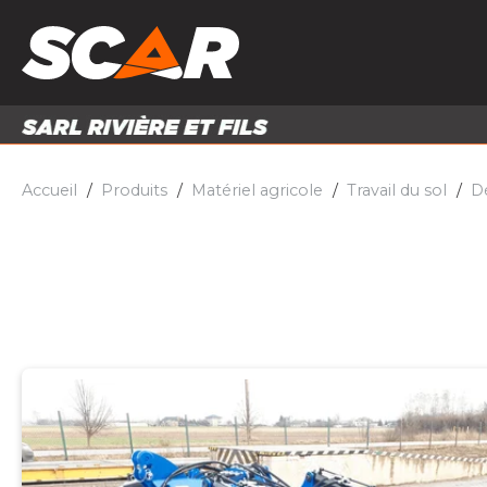
PRODUITS
MATÉRI
MATÉRIEL AGRICOLE
ENTRE
PIÈCES ET ACCESSOIRES
Accueil
Produits
Matériel agricole
Travail du sol
D