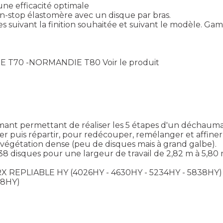
une efficacité optimale
non-stop élastomère avec un disque par bras.
 suivant la finition souhaitée et suivant le modèle. G
DIE T70 -NORMANDIE T80
Voir le produit
ant permettant de réaliser les 5 étapes d'un déchaumage
uis répartir, pour redécouper, remélanger et affiner, p
a végétation dense (peu de disques mais à grand galbe).
 disques pour une largeur de travail de 2,82 m à 5,80 m
DRX REPLIABLE HY (4026HY - 4630HY - 5234HY - 5838H
38HY)