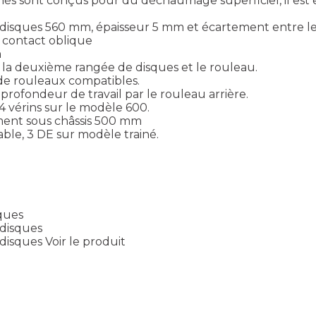
s sont conçus pour du déchaumage superficiel, il est e
e disques 560 mm, épaisseur 5 mm et écartement entre 
contact oblique
m
la deuxième rangée de disques et le rouleau.
de rouleaux compatibles.
profondeur de travail par le rouleau arrière.
4 vérins sur le modèle 600.
ment sous châssis 500 mm
ble, 3 DE sur modèle trainé.
sques
 disques
 disques
Voir le produit