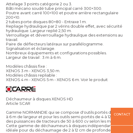
Attelage 3 points catégorie 2 ou 3.
Bâti mécano soudé tube principal carré 300×300.
Poutre avant carré 100×100 et poutre arrière rectangulaire
200×10.
2 tubes porte disques 80×80 - Entraxe 1 m.
Repliage hydraulique par 2 vérins double effet, avec sécurité
hydraulique. Largeur replié 2,50 m.
Verrouillage et déverrouillage hydraulique des extensions au
travail.
Paire de déflecteurs latéraux sur parallélogramme.
Signalisation et éclairage.
Nombreux équipements et configurations possibles.
Largeur de travail : 3 m à 6 m.
Modèles châssis fixe :
XENOS 3 m - XENOS 3,50 m.
Modèles châssis repliable :
XENOS 4 m - XENOS 5 m - XENOS 6 m.
Voir le produit
Déchaumeur à disques XENOS HD
Article SCAR
Gamme NORMANDIE qui se compose d'outils portés de 2,5 m
CONTACT
à 6 m de largeur et pour les outils semi-portés de 4 à 12 m pour
des puissances de tracteurs de 50 à 600 cv selon les modèles.
Cette gamme de déchaumeurs à disques indépendants est
idéale pour du déchaumage de 2 à 12 cm de profondeur, de la