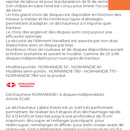
reprise de labour et pour la préparation de lit de semence.
Son châssis en tube rond est conçu pour limiter l'accumulation
de terre.
Un très grand choix de disques est disponible en fonction des
travaux à réaliser et les nombreux types d'attelages
permettent d'adapter ce déchaumeur à n'importe quel
tracteur.
Le choix des angles et des disques sont conçus pour une
efficacité optimale
La sécurité de l'élément travaillant est assurée par non-stop
élastomère avec un disque par bras.
Nombreux choix de rouleaux et de disques disponibles suivant
la finition souhaitée et suivant le modèle. Gamme de 20 à 96
disques indépendants pour tous types de tracteur
Modèles portés : NORMANDIE 50 - NORMANDIE 60
Modèles semi-portés : NORMANDIE T60 - NORMANDIE T70 -
NORMANDIE T80
Voir le produit
Déchaumeur NORMANDIE+ à disques indépendants
Article SCAR
Le déchaumeur Labbé Rotiel est un outil très performant
permettant de réaliser les 5 étapes d'un déchaumage rapide
(10 à 15 km/h) et bien fait jusqu'à une profondeur de 15 cm
maximum: découper et mélanger puis répartir, pour
redécouper, remélanger et affiner, pour enfin niveler avant de
réappuyer. Il est parfaitement adapté pour le travail en sol dur