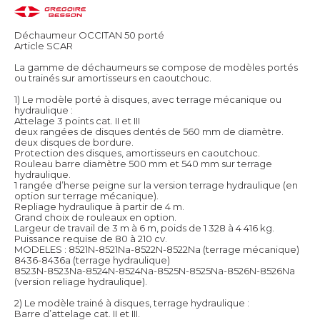
Déchaumeur OCCITAN 50 porté
Article SCAR
La gamme de déchaumeurs se compose de modèles portés
ou trainés sur amortisseurs en caoutchouc.
1) Le modèle porté à disques, avec terrage mécanique ou
hydraulique :
Attelage 3 points cat. II et III
deux rangées de disques dentés de 560 mm de diamètre.
deux disques de bordure.
Protection des disques, amortisseurs en caoutchouc.
Rouleau barre diamètre 500 mm et 540 mm sur terrage
hydraulique.
1 rangée d’herse peigne sur la version terrage hydraulique (en
option sur terrage mécanique).
Repliage hydraulique à partir de 4 m.
Grand choix de rouleaux en option.
Largeur de travail de 3 m à 6 m, poids de 1 328 à 4 416 kg.
Puissance requise de 80 à 210 cv.
MODELES : 8521N-8521Na-8522N-8522Na (terrage mécanique)
8436-8436a (terrage hydraulique)
8523N-8523Na-8524N-8524Na-8525N-8525Na-8526N-8526Na
(version reliage hydraulique).
2) Le modèle trainé à disques, terrage hydraulique :
Barre d’attelage cat. II et III.