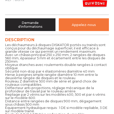
Demande
Appelez-nous
d'informations
DESCRIPTION
Les déchaumeurs à disques DISKATOR portés ou trainés sont
conçus pour du déchaumage superficiel, il est efficace à
grande vitesse ce qui permet un rendement maximum.
Avec un châssis principal 250 x 250 mm, 2 rangées de disques
560 mm, épaisseur 5 mm et écartement entre les disques de
250mm.
Moyeux étanches avec roulements double rangées à contact
oblique
Sécurité non-stop par 4 élastomères diamètre 40 mm
Herse à peignes simple rangée diamètre 10 mm entre la
deuxième rangée de disques et le rouleau.
Rouleau Z diamètre 500 mm de série et grand choix de
rouleaux compatibles.
Déflecteur anti-projections, réglage mécanique de la
profondeur de travail par le rouleau arrière.
Repliage par 2 vérins sur les modèles 400, 500 et par 4 vérins
sur le modèle 600.
Distance entre rangées de disques 900 mm, dégagement
sous châssis 500 mm
Équipement hydraulique requis : 1 DE si modèle repliable, 3 DE
sur modèle trainé.