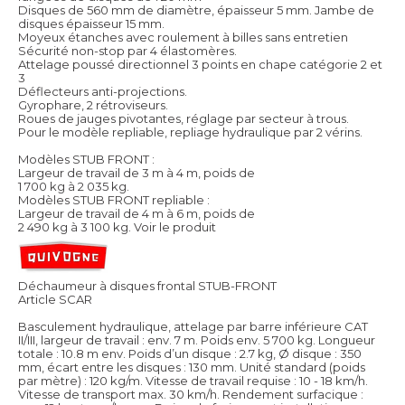
Disques de 560 mm de diamètre, épaisseur 5 mm. Jambe de
disques épaisseur 15 mm.
Moyeux étanches avec roulement à billes sans entretien
Sécurité non-stop par 4 élastomères.
Attelage poussé directionnel 3 points en chape catégorie 2 et
3
Déflecteurs anti-projections.
Gyrophare, 2 rétroviseurs.
Roues de jauges pivotantes, réglage par secteur à trous.
Pour le modèle repliable, repliage hydraulique par 2 vérins.
Modèles STUB FRONT :
Largeur de travail de 3 m à 4 m, poids de
1 700 kg à 2 035 kg.
Modèles STUB FRONT repliable :
Largeur de travail de 4 m à 6 m, poids de
2 490 kg à 3 100 kg.
Voir le produit
Déchaumeur à disques frontal STUB-FRONT
Article SCAR
Basculement hydraulique, attelage par barre inférieure CAT
II/III, largeur de travail : env. 7 m. Poids env. 5 700 kg. Longueur
totale : 10.8 m env. Poids d’un disque : 2.7 kg, Ø disque : 350
mm, écart entre les disques : 130 mm. Unité standard (poids
par mètre) : 120 kg/m. Vitesse de travail requise : 10 - 18 km/h.
Vitesse de transport max. 30 km/h. Rendement surfacique :