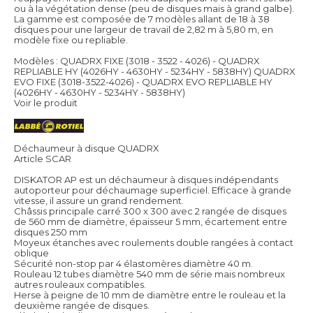
ou à la végétation dense (peu de disques mais à grand galbe).
La gamme est composée de 7 modèles allant de 18 à 38
disques pour une largeur de travail de 2,82 m à 5,80 m, en
modèle fixe ou repliable.
Modèles : QUADRX FIXE (3018 - 3522 - 4026) - QUADRX
REPLIABLE HY (4026HY - 4630HY - 5234HY - 5838HY) QUADRX
EVO FIXE (3018-3522-4026) - QUADRX EVO REPLIABLE HY
(4026HY - 4630HY - 5234HY - 5838HY)
Voir le produit
Déchaumeur à disque QUADRX
Article SCAR
DISKATOR AP est un déchaumeur à disques indépendants
autoporteur pour déchaumage superficiel. Efficace à grande
vitesse, il assure un grand rendement.
Châssis principale carré 300 x 300 avec 2 rangée de disques
de 560 mm de diamètre, épaisseur 5 mm, écartement entre
disques 250 mm
Moyeux étanches avec roulements double rangées à contact
oblique
Sécurité non-stop par 4 élastomères diamètre 40 m.
Rouleau 12 tubes diamètre 540 mm de série mais nombreux
autres rouleaux compatibles.
Herse à peigne de 10 mm de diamètre entre le rouleau et la
deuxième rangée de disques.