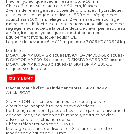
Flèche hydraulique avec anneau à rotule 50 mm
Chariot 2 roues sur essieu carré 90 mm, 10 axes
2 vérins de relevage avec butée de profondeur hydraulique,
distance entre rangées de disques 900 mm, dégagement
sous châssis 500 mm, reliage par 2 vérins avec verrouillage
mécanique, déflecteur anti-projections sur parallélogramme,
réglage mécanique de la profondeur de travail par le rouleau
arrière, freinage hydraulique et de stationnement
Équipement hydraulique requis 4 DE
Largeur de travail de 6 m à 12 m, poids de 7 806 KG à 10 926 kg.
Modèles
DISKATOR AP 600-48 disques DISKATOR AP 700-56 disques -
DISKATOR AP 800-64 disques - DISKATOR AP 900-72 disques -
DISKATOR AP 1000-80 disques - DISKATOR AP 1200-96
disques.
Voir le produit
Déchaumeur à disques indépendants DISKATOR AP
Article SCAR
STUB-FRONT est un déchaumeur à disques poussé
directionnel adapté à toutes les exploitations.
Il est conçu pour tous types de travail tels que l’enfouissement
des chaumes, réalisation de faux semis, destruction des
adventices, restructuration des sols.
Châssis tôles et tubes carré 80 x 80.
Montage des trains de disques en X, écartement entre
rangées de disques de 720 mm