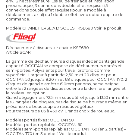
env. 12 hectares/heure. Essieu de freinage et installation
pneumatique, 3 connexions double effet requises (5
connexions double effet requises pour le modèle à
déplacement axial) ou 1 double effet avec option pupitre de
commande.
Modèle CHAINE HERSE A DISQUES : KSE680
Voir le produit
Déchaumeur à disques sur chaine KSE680
Article SCAR
La gamme de déchaumeurs à disques indépendants grande
capacité OCCITAN se compose de déchaumeurs portés et
semi-portés. Polyvalents pour travail profond comme
superficiel. Largeur à partir de 2,50 m et 20 disques pour
OCCITAN 50 jusqu’à 8,20 m et 68 disques pour OCCITAN T70. 2
disques de grand diamètre 610mm par bras, herse peigne
entre les 2 rangées de disques ou entre la dernière rangée et
le rouleau en option.
Grand dégagement 725 mm sous bâti et jusqu'à 1350 mm entre
les 2 rangées de disques, pas de risque de bourrage même en
présence de beaucoup de résidus végétaux.
Pour tracteurs de 85 à 450 cv. Grands choix de rouleaux.
Modèles portés fixes : OCCITAN 50
Modèles portés repliable : OCCITAN 60
Modèles semi-portés repliables : OCCITAN T60 (en 2 parties) –
OCCITAN T70 (en 3 parties)
Voir le produit