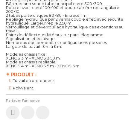
Bâti mécano soudé tube principal carré 300×300.
Poutre avant carré 100×100 et poutre arrière rectangulaire
200×10.
2 tubes porte disques 80×80 - Entraxe 1 m.
Repliage hydraulique par 2 vérins double effet, avec sécurité
hydraulique. Largeur replié 2,50 m.
Verrouillage et déverrouillage hydraulique des extensions au
travail.
Paire de déflecteurs latéraux sur parallélogramme.
Signalisation et éclairage.
Nombreux équipements et configurations possibles.
Largeur de travail : 3 m à 6 m.
Modèles châssis fixe :
XENOS 3 m - XENOS 3,50 m.
Modèles châssis repliable :
XENOS 4 m - XENOS 5 m - XENOS 6 m.
+
PRODUIT :
Travail en profondeur.
Polyvalent.
Partager l'annonce