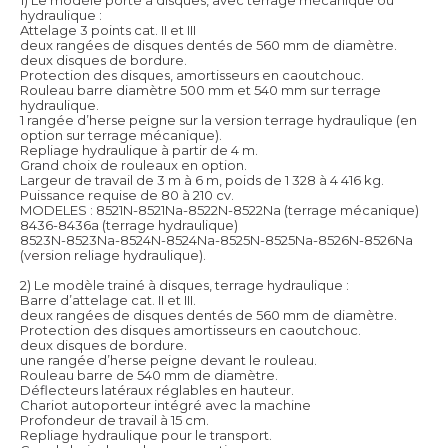
1) Le modèle porté à disques, avec terrage mécanique ou
hydraulique :
Attelage 3 points cat. II et III
deux rangées de disques dentés de 560 mm de diamètre.
deux disques de bordure.
Protection des disques, amortisseurs en caoutchouc.
Rouleau barre diamètre 500 mm et 540 mm sur terrage
hydraulique.
1 rangée d’herse peigne sur la version terrage hydraulique (en
option sur terrage mécanique).
Repliage hydraulique à partir de 4 m.
Grand choix de rouleaux en option.
Largeur de travail de 3 m à 6 m, poids de 1 328 à 4 416 kg.
Puissance requise de 80 à 210 cv.
MODELES : 8521N-8521Na-8522N-8522Na (terrage mécanique)
8436-8436a (terrage hydraulique)
8523N-8523Na-8524N-8524Na-8525N-8525Na-8526N-8526Na
(version reliage hydraulique).
2) Le modèle trainé à disques, terrage hydraulique :
Barre d’attelage cat. II et III.
deux rangées de disques dentés de 560 mm de diamètre.
Protection des disques amortisseurs en caoutchouc.
deux disques de bordure.
une rangée d’herse peigne devant le rouleau.
Rouleau barre de 540 mm de diamètre.
Déflecteurs latéraux réglables en hauteur.
Chariot autoporteur intégré avec la machine
Profondeur de travail à 15 cm.
Repliage hydraulique pour le transport.