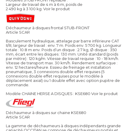
Modèles STUB FRONT repliable :
Largeur de travail de 4 m à 6 m, poids de
2 490 kg à 3 100 kg.
Voir le produit
Déchaumeur à disques frontal STUB-FRONT
Article SCAR
Basculement hydraulique, attelage par barre inférieure CAT
II/III, largeur de travail : env. 7 m. Poids env. 5 700 kg. Longueur
totale : 10.8 m env. Poids d’un disque : 2.7 kg, Ø disque : 350
mm, écart entre les disques : 130 mm. Unité standard (poids
par mètre) : 120 kg/m. Vitesse de travail requise : 10 - 18 km/h.
Vitesse de transport max. 30 km/h. Rendement surfacique :
env. 12 hectares/heure. Essieu de freinage et installation
pneumatique, 3 connexions double effet requises (5
connexions double effet requises pour le modèle à
déplacement axial) ou 1 double effet avec option pupitre de
commande.
Modèle CHAINE HERSE A DISQUES : KSE680
Voir le produit
Déchaumeur à disques sur chaine KSE680
Article SCAR
La gamme de déchaumeurs à disques indépendants grande
capacité OCCITAN se compose de déchaumeurs portés et