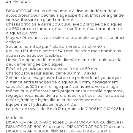
Article SCAR
DISKATOR AP est un déchaumeur à disques indépendants
autoporteur pour déchaumage superficiel. Efficace à grande
vitesse, il assure un grand rendement.
Châssis principale carré 300 x 300 avec 2 rangée de disques
de 560 mm de diamètre, épaisseur 5 mm, écartement entre
disques 250 mm
Moyeux étanches avec roulements double rangées à contact
oblique
Sécurité non-stop par 4 élastomères diamètre 40 m.
Rouleau 12 tubes diamètre 540 mm de série mais nombreux
autres rouleaux compatibles.
Herse à peigne de 10 mm de diamètre entre le rouleau et la
deuxième rangée de disques.
Flèche hydraulique avec anneau à rotule 50 mm
Chariot 2 roues sur essieu carré 90 mm, 10 axes
2 vérins de relevage avec butée de profondeur hydraulique,
distance entre rangées de disques 900 mm, dégagement
sous châssis 500 mm, reliage par 2 vérins avec verrouillage
mécanique, déflecteur anti-projections sur parallélogramme,
réglage mécanique de la profondeur de travail par le rouleau
arrière, freinage hydraulique et de stationnement
Équipement hydraulique requis 4 DE
Largeur de travail de 6 m à 12 m, poids de 7 806 KG à 10 926 kg.
Modèles
DISKATOR AP 600-48 disques DISKATOR AP 700-56 disques -
DISKATOR AP 800-64 disques - DISKATOR AP 900-72 disques -
DISKATOR AP 1000-80 disques - DISKATOR AP 1200-96