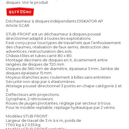
disques.
Voir le produit
Déchaumeur à disques indépendants DISKATOR AP
Article SCAR
STUB-FRONT est un déchaumeur à disques poussé
directionnel adapté à toutes les exploitations.
Il est conçu pour tous types de travail tels que l’enfouissement
des chaumes, réalisation de faux semis, destruction des
adventices, restructuration des sols.
Châssis tôles et tubes carré 80 x 80.
Montage des trains de disques en X, écartement entre
rangées de disques de 720 mm
Disques de 560 mm de diamètre, épaisseur 5 mm. Jambe de
disques épaisseur 15 mm.
Moyeux étanches avec roulement à billes sans entretien
Sécurité non-stop par 4 élastomères.
Attelage poussé directionnel 3 points en chape catégorie 2 et
3
Déflecteurs anti-projections.
Gyrophare, 2 rétroviseurs.
Roues de jauges pivotantes, réglage par secteur à trous.
Pour le modèle repliable, repliage hydraulique par 2 vérins.
Modèles STUB FRONT :
Largeur de travail de 3 m à 4 m, poids de
1 700 kg à 2 035 kg.