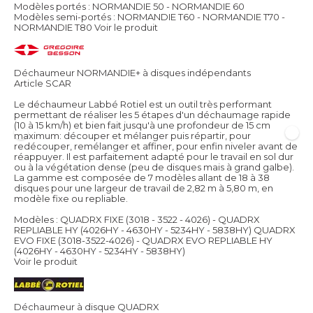
Modèles portés : NORMANDIE 50 - NORMANDIE 60
Modèles semi-portés : NORMANDIE T60 - NORMANDIE T70 -
NORMANDIE T80
Voir le produit
Déchaumeur NORMANDIE+ à disques indépendants
Article SCAR
Le déchaumeur Labbé Rotiel est un outil très performant
permettant de réaliser les 5 étapes d'un déchaumage rapide
(10 à 15 km/h) et bien fait jusqu'à une profondeur de 15 cm
maximum: découper et mélanger puis répartir, pour
redécouper, remélanger et affiner, pour enfin niveler avant de
réappuyer. Il est parfaitement adapté pour le travail en sol dur
ou à la végétation dense (peu de disques mais à grand galbe).
La gamme est composée de 7 modèles allant de 18 à 38
disques pour une largeur de travail de 2,82 m à 5,80 m, en
modèle fixe ou repliable.
Modèles : QUADRX FIXE (3018 - 3522 - 4026) - QUADRX
REPLIABLE HY (4026HY - 4630HY - 5234HY - 5838HY) QUADRX
EVO FIXE (3018-3522-4026) - QUADRX EVO REPLIABLE HY
(4026HY - 4630HY - 5234HY - 5838HY)
Voir le produit
Déchaumeur à disque QUADRX