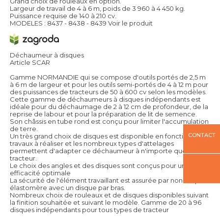
Grand choix de rouleaux en option.
Largeur de travail de 4 à 6 m, poids de 3 960 à 4 450 kg.
Puissance requise de 140 à 210 cv.
MODELES : 8437 - 8438 - 8439
Voir le produit
Déchaumeur à disques
Article SCAR
Gamme NORMANDIE qui se compose d'outils portés de 2,5 m
à 6 m de largeur et pour les outils semi-portés de 4 à 12 m pour
des puissances de tracteurs de 50 à 600 cv selon les modèles.
Cette gamme de déchaumeurs à disques indépendants est
idéale pour du déchaumage de 2 à 12 cm de profondeur, de la
reprise de labour et pour la préparation de lit de semence.
Son châssis en tube rond est conçu pour limiter l'accumulation
de terre.
CONTACT
Un très grand choix de disques est disponible en fonction des
travaux à réaliser et les nombreux types d'attelages
permettent d'adapter ce déchaumeur à n'importe quel
tracteur.
Le choix des angles et des disques sont conçus pour une
efficacité optimale
La sécurité de l'élément travaillant est assurée par non-stop
élastomère avec un disque par bras.
Nombreux choix de rouleaux et de disques disponibles suivant
la finition souhaitée et suivant le modèle. Gamme de 20 à 96
disques indépendants pour tous types de tracteur