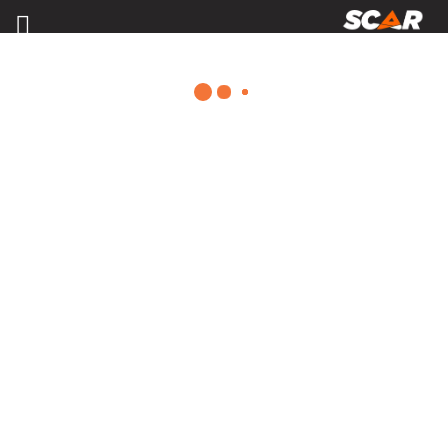
PULVÉRISATION
Consulter nos catalogues
FILTRER PAR
Nos promotions
Pièces et accessoires
Tous
Configuration