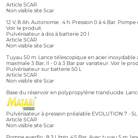
Article SCAR
Non visible site Scar
12 V, 8 Ah. Autonomie : 4 h. Pression 0 à 4 Bar. Pompe
Voir le produit
Pulvérisateur à dos à batterie 20 l
Article SCAR
Non visible site Scar
Tuyau 50 m. Lance télescopique en acier inoxydable avec 
maximale 3 Bar, II - 0 à 3 Bar par variateur.
Voir le pro
Pulvérisateur sur batterie 50 L
Article SCAR
Non visible site Scar
Base du réservoir en polypropylène translucide. Lance 
Pulvérisateur à pression préalable EVOLUTION 7 - 5L
Article SCAR
Non visible site Scar
Pompe everflo : 8,3 L/min. 4,5 Bar. Avec tuyau 5 m, la