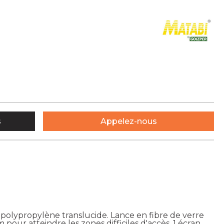
s
Appelez-nous
n polypropylène translucide. Lance en fibre de verre
m pour atteindre les zones difficiles d'accès, 1 écran