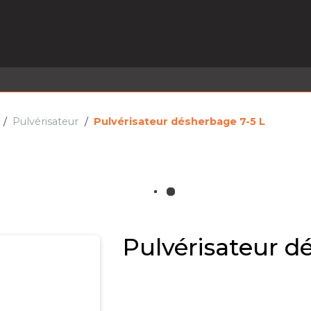
EL EN STOCK
ACTIVITÉS
SERVICES
PRISE
MARQUES
ACTUALITÉS
RECRUTEMENT
Pulvérisateur
Pulvérisateur désherbage 7-5 L
Pulvérisateur d