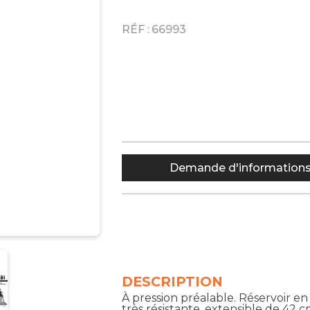
RÉF :
66993
Demande d'information
DESCRIPTION
À pression préalable. Réservoir e
très résistante, extensible de 42 c