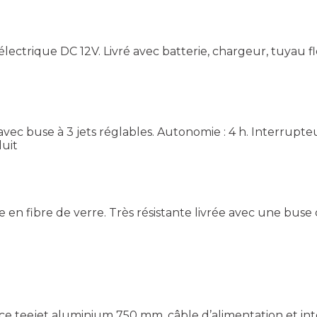
 électrique DC 12V. Livré avec batterie, chargeur, tuyau 
buse à 3 jets réglables. Autonomie : 4 h. Interrupteur mar
duit
en fibre de verre. Très résistante livrée avec une buse 
nce teejet aluminium 750 mm, câble d’alimentation et int