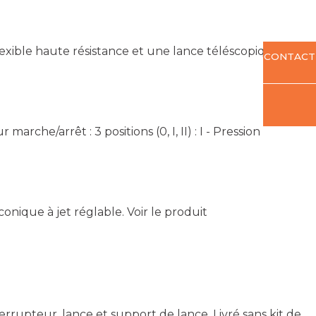
flexible haute résistance et une lance téléscopique.
CONTACT
che/arrêt : 3 positions (0, I, II) : I - Pression
conique à jet réglable.
Voir le produit
errupteur, lance et support de lance. Livré sans kit de