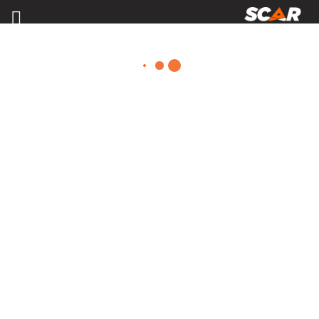
ACCESSOIRES ATTELAGE ET
REMORQUE
Consulter nos catalogues
FILTRER PAR
Nos promotions
Pièces et accessoires
Tous