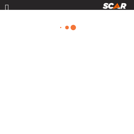
ABREUVEMENT
Consulter nos catalogues
FILTRER PAR
Nos promotions
Pièces et accessoires
Tous
Configuration