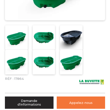
RÉF :
17864
Demande
Appelez-nous
d'informations