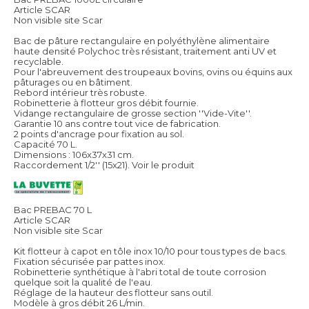
Article SCAR
Non visible site Scar
Bac de pâture rectangulaire en polyéthylène alimentaire
haute densité Polychoc très résistant, traitement anti UV et
recyclable.
Pour l'abreuvement des troupeaux bovins, ovins ou équins aux
pâturages ou en bâtiment.
Rebord intérieur très robuste.
Robinetterie à flotteur gros débit fournie.
Vidange rectangulaire de grosse section ''Vide-Vite''.
Garantie 10 ans contre tout vice de fabrication.
2 points d'ancrage pour fixation au sol.
Capacité 70 L.
Dimensions : 106x37x31 cm.
Raccordement 1/2'' (15x21).
Voir le produit
Bac PREBAC 70 L
Article SCAR
Non visible site Scar
Kit flotteur à capot en tôle inox 10/10 pour tous types de bacs.
Fixation sécurisée par pattes inox.
Robinetterie synthétique à l'abri total de toute corrosion
quelque soit la qualité de l'eau.
Réglage de la hauteur des flotteur sans outil.
Modèle à gros débit 26 L/min.