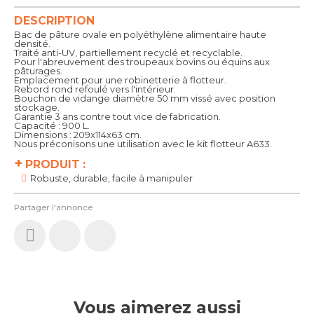
DESCRIPTION
Bac de pâture ovale en polyéthylène alimentaire haute
densité.
Traité anti-UV, partiellement recyclé et recyclable.
Pour l'abreuvement des troupeaux bovins ou équins aux
pâturages.
Emplacement pour une robinetterie à flotteur.
Rebord rond refoulé vers l'intérieur.
Bouchon de vidange diamètre 50 mm vissé avec position
stockage.
Garantie 3 ans contre tout vice de fabrication.
Capacité : 900 L.
Dimensions : 209x114x63 cm.
Nous préconisons une utilisation avec le kit flotteur A633.
+
PRODUIT :
Robuste, durable, facile à manipuler
Partager l'annonce
Vous aimerez aussi