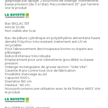
gaspillage par lapage. 2 bouchons de vidange. Robinetterie
basse pression (de 0 à 1 Bar). Raccordement 1/2'' par l'arrière.
Voir le produit
Bac BIGLAC 55T
Article SCAR
Non visible site Scar
Bac de pâture cylindrique en polyéthylène alimentaire haute
densité Polychoc très resistant, traitement anti UV et
recyclable.
Pour l'abreuvement des troupeaux bovins ou équins aux
pâturages.
Rebord intérieur très robuste.
Emplacement pour une robinetterie gros débit ou basse
pression.
Vidange rectangulaire de grosse section ''Vide-Vite''.
Garantie 8 ans contre tout vice de fabrication.
Possibilité d'ancrage au sol.
Capacité 1000 L.
Diamètre 160 cm.
Hauteur : 60 cm.
Nous préconisons une utilisation avec le kit flotteur A603.
Voir
le produit
Bac PREBAC 1000L circulaire