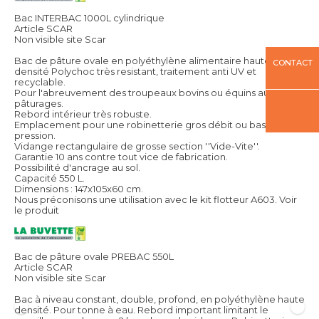
Bac INTERBAC 1000L cylindrique
Article SCAR
Non visible site Scar
Bac de pâture ovale en polyéthylène alimentaire haute
CONTACT
densité Polychoc très resistant, traitement anti UV et
recyclable.
Pour l'abreuvement des troupeaux bovins ou équins aux
pâturages.
Rebord intérieur très robuste.
Emplacement pour une robinetterie gros débit ou basse
pression.
Vidange rectangulaire de grosse section ''Vide-Vite''.
Garantie 10 ans contre tout vice de fabrication.
Possibilité d'ancrage au sol.
Capacité 550 L.
Dimensions : 147x105x60 cm.
Nous préconisons une utilisation avec le kit flotteur A603.
Voir
le produit
Bac de pâture ovale PREBAC 550L
Article SCAR
Non visible site Scar
Bac à niveau constant, double, profond, en polyéthylène haute
densité. Pour tonne à eau. Rebord important limitant le