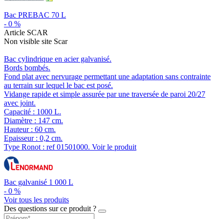
Bac PREBAC 70 L
-
0
%
Article SCAR
Non visible site Scar
Bac cylindrique en acier galvanisé.
Bords bombés.
Fond plat avec nervurage permettant une adaptation sans contrainte
au terrain sur lequel le bac est posé.
Vidange rapide et simple assurée par une traversée de paroi 20/27
avec joint.
Capacité : 1000 L.
Diamètre : 147 cm.
Hauteur : 60 cm.
Epaisseur : 0,2 cm.
Type Ronot : ref 01501000.
Voir le produit
Bac galvanisé 1 000 L
-
0
%
Voir tous les produits
Des questions sur ce produit ?