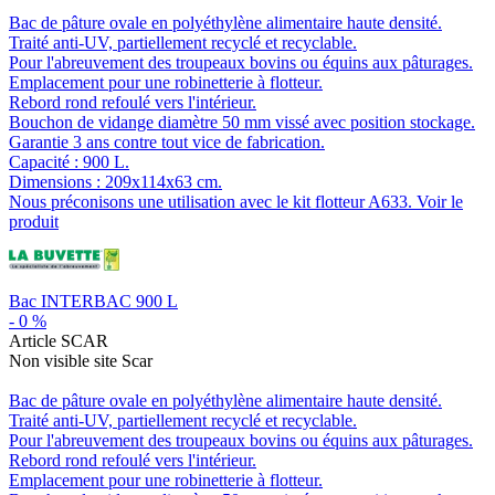
Bac de pâture ovale en polyéthylène alimentaire haute densité.
Traité anti-UV, partiellement recyclé et recyclable.
Pour l'abreuvement des troupeaux bovins ou équins aux pâturages.
Emplacement pour une robinetterie à flotteur.
Rebord rond refoulé vers l'intérieur.
Bouchon de vidange diamètre 50 mm vissé avec position stockage.
Garantie 3 ans contre tout vice de fabrication.
Capacité : 900 L.
Dimensions : 209x114x63 cm.
Nous préconisons une utilisation avec le kit flotteur A633.
Voir le
produit
Bac INTERBAC 900 L
-
0
%
Article SCAR
Non visible site Scar
Bac de pâture ovale en polyéthylène alimentaire haute densité.
Traité anti-UV, partiellement recyclé et recyclable.
Pour l'abreuvement des troupeaux bovins ou équins aux pâturages.
Rebord rond refoulé vers l'intérieur.
Emplacement pour une robinetterie à flotteur.