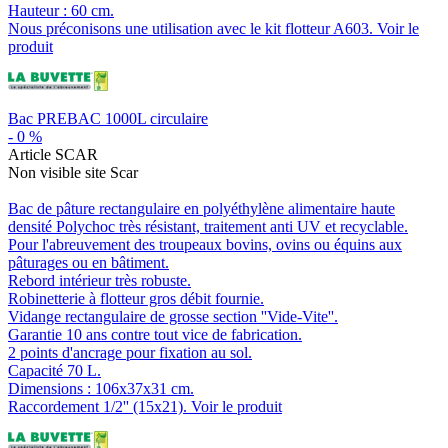
Hauteur : 60 cm.
Nous préconisons une utilisation avec le kit flotteur A603.
Voir le
produit
Bac PREBAC 1000L circulaire
-
0
%
Article SCAR
Non visible site Scar
Bac de pâture rectangulaire en polyéthylène alimentaire haute
densité Polychoc très résistant, traitement anti UV et recyclable.
Pour l'abreuvement des troupeaux bovins, ovins ou équins aux
pâturages ou en bâtiment.
Rebord intérieur très robuste.
Robinetterie à flotteur gros débit fournie.
Vidange rectangulaire de grosse section ''Vide-Vite''.
Garantie 10 ans contre tout vice de fabrication.
2 points d'ancrage pour fixation au sol.
Capacité 70 L.
Dimensions : 106x37x31 cm.
Raccordement 1/2'' (15x21).
Voir le produit