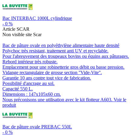
Bac INTERBAC 1000L cylindrique
-
0
%
Article SCAR
Non visible site Scar
Bac de pâture ovale en polyéthylène alimentaire haute densité
Polychoc très resistant, traitement anti UV et recyclable.
Pour l'abreuvement des troupeaux bovins ou équins aux pâturages.
Rebord intérieur très robuste.
Emplacement pour une robinetterie gros débit ou basse pression.
Vidange rectangulaire de grosse section ''Vide-Vite''.
Garantie 10 ans contre tout vice de fabrication.
Possibilité d'ancrage au sol.
Capacité 550 L.
Dimensions : 147x105x60 cm.
Nous préconisons une utilisation avec le kit flotteur A603.
Voir le
produit
Bac de pâture ovale PREBAC 550L
-
0
%