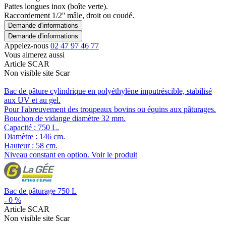
Pattes longues inox (boîte verte).
Raccordement 1/2'' mâle, droit ou coudé.
Demande d'informations
Demande d'informations
Appelez-nous
02 47 97 46 77
Vous aimerez aussi
Article SCAR
Non visible site Scar
Bac de pâture cylindrique en polyéthylène imputréscible, stabilisé
aux UV et au gel.
Pour l'abreuvement des troupeaux bovins ou équins aux pâturages.
Bouchon de vidange diamètre 32 mm.
Capacité : 750 L.
Diamètre : 146 cm.
Hauteur : 58 cm.
Niveau constant en option.
Voir le produit
Bac de pâturage 750 L
-
0
%
Article SCAR
Non visible site Scar