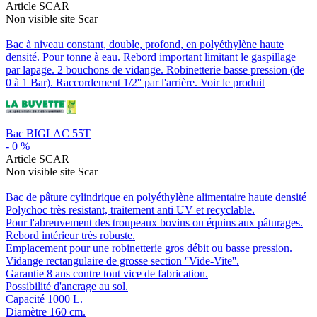
Article SCAR
Non visible site Scar
Bac à niveau constant, double, profond, en polyéthylène haute
densité. Pour tonne à eau. Rebord important limitant le gaspillage
par lapage. 2 bouchons de vidange. Robinetterie basse pression (de
0 à 1 Bar). Raccordement 1/2'' par l'arrière.
Voir le produit
Bac BIGLAC 55T
-
0
%
Article SCAR
Non visible site Scar
Bac de pâture cylindrique en polyéthylène alimentaire haute densité
Polychoc très resistant, traitement anti UV et recyclable.
Pour l'abreuvement des troupeaux bovins ou équins aux pâturages.
Rebord intérieur très robuste.
Emplacement pour une robinetterie gros débit ou basse pression.
Vidange rectangulaire de grosse section ''Vide-Vite''.
Garantie 8 ans contre tout vice de fabrication.
Possibilité d'ancrage au sol.
Capacité 1000 L.
Diamètre 160 cm.