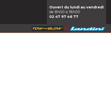
Ouvert du lundi au vendredi
de 8h00 à 18h00
02 47 97 46 77