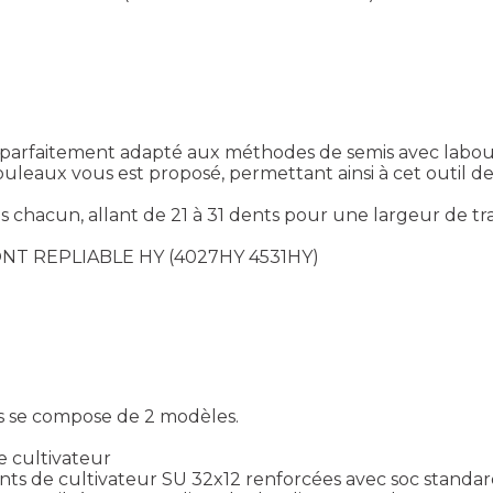
 parfaitement adapté aux méthodes de semis avec labours.
ouleaux vous est proposé, permettant ainsi à cet outil de
acun, allant de 21 à 31 dents pour une largeur de trava
RONT REPLIABLE HY (4027HY 4531HY)
s se compose de 2 modèles.
e cultivateur
de dents de cultivateur SU 32x12 renforcées avec soc stan