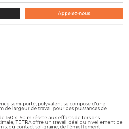
s
Appelez-nous
ence semi-porté, polyvalent se compose d'une
m de largeur de travail pour des puissances de
 150 x 150 m résiste aux efforts de torsions.
male, TETRA offre un travail idéal du nivellement de
mis, du contact sol-graine, de l'émiettement