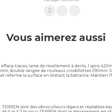
Partager l'annonce
Vous aimerez aussi
s efface-traces, lame de nivellement à dents, 1 spire 4
5mm, double rangée de rouleaux croskillettes 290mm. Str
t referme la surface en limitant la battance. Maintien l’
TERREN sont des vibroculteurs légers et repliables équ
t de 5 m à 7 m pour TERREN dont le dégagement est plus