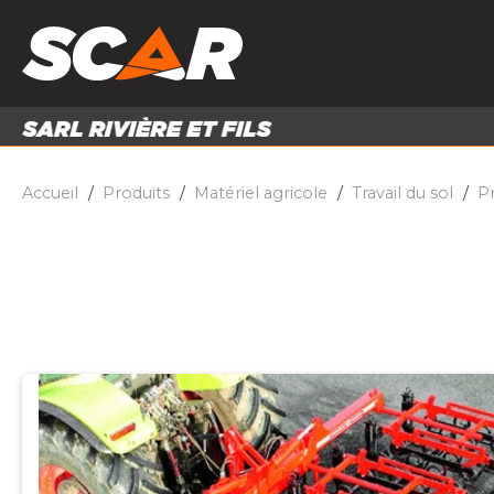
PRODUITS
MATÉRI
MATÉRIEL AGRICOLE
ENTRE
PIÈCES ET ACCESSOIRES
Accueil
Produits
Matériel agricole
Travail du sol
Pr