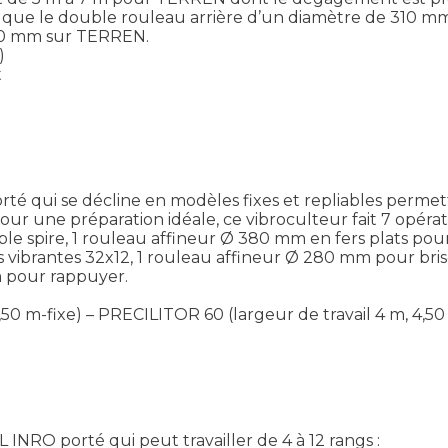
 que le double rouleau arrière d’un diamètre de 310 m
50 mm sur TERREN.
)
t
 qui se décline en modèles fixes et repliables permettan
our une préparation idéale, ce vibroculteur fait 7 opéra
 spire, 1 rouleau affineur Ø 380 mm en fers plats pour 
vibrantes 32x12, 1 rouleau affineur Ø 280 mm pour brise
m pour rappuyer.
50 m-fixe) – PRECILITOR 60 (largeur de travail 4 m, 4,50
INRO porté qui peut travailler de 4 à 12 rangs :