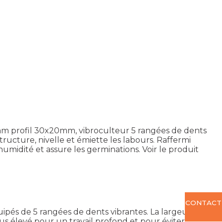
20mm profil 30x20mm, vibroculteur 5 rangées de dents
ucture, nivelle et émiette les labours. Raffermi
humidité et assure les germinations.
Voir le produit
CONTACT
ipés de 5 rangées de dents vibrantes. La largeur de
 élevé pour un travail profond et pour éviter les