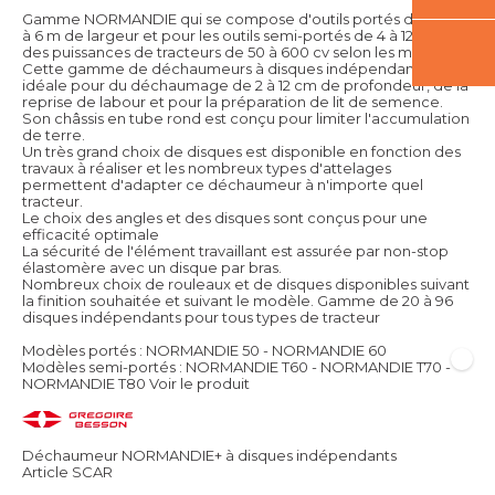
Gamme NORMANDIE qui se compose d'outils portés de 2,5 m
à 6 m de largeur et pour les outils semi-portés de 4 à 12 m pour
des puissances de tracteurs de 50 à 600 cv selon les modèles.
Cette gamme de déchaumeurs à disques indépendants est
idéale pour du déchaumage de 2 à 12 cm de profondeur, de la
reprise de labour et pour la préparation de lit de semence.
Son châssis en tube rond est conçu pour limiter l'accumulation
de terre.
Un très grand choix de disques est disponible en fonction des
travaux à réaliser et les nombreux types d'attelages
permettent d'adapter ce déchaumeur à n'importe quel
tracteur.
Le choix des angles et des disques sont conçus pour une
efficacité optimale
La sécurité de l'élément travaillant est assurée par non-stop
élastomère avec un disque par bras.
Nombreux choix de rouleaux et de disques disponibles suivant
la finition souhaitée et suivant le modèle. Gamme de 20 à 96
disques indépendants pour tous types de tracteur
Modèles portés : NORMANDIE 50 - NORMANDIE 60
Modèles semi-portés : NORMANDIE T60 - NORMANDIE T70 -
NORMANDIE T80
Voir le produit
Déchaumeur NORMANDIE+ à disques indépendants
Article SCAR