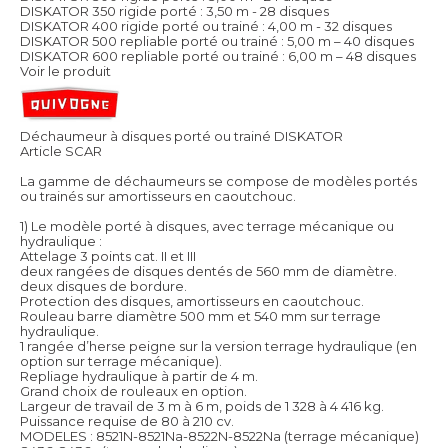
DISKATOR 350 rigide porté : 3,50 m - 28 disques
DISKATOR 400 rigide porté ou trainé : 4,00 m - 32 disques
DISKATOR 500 repliable porté ou trainé : 5,00 m – 40 disques
DISKATOR 600 repliable porté ou trainé : 6,00 m – 48 disques
Voir le produit
Déchaumeur à disques porté ou trainé DISKATOR
Article SCAR
La gamme de déchaumeurs se compose de modèles portés
ou trainés sur amortisseurs en caoutchouc.
1) Le modèle porté à disques, avec terrage mécanique ou
hydraulique :
Attelage 3 points cat. II et III
deux rangées de disques dentés de 560 mm de diamètre.
deux disques de bordure.
Protection des disques, amortisseurs en caoutchouc.
Rouleau barre diamètre 500 mm et 540 mm sur terrage
hydraulique.
1 rangée d’herse peigne sur la version terrage hydraulique (en
option sur terrage mécanique).
Repliage hydraulique à partir de 4 m.
Grand choix de rouleaux en option.
Largeur de travail de 3 m à 6 m, poids de 1 328 à 4 416 kg.
Puissance requise de 80 à 210 cv.
MODELES : 8521N-8521Na-8522N-8522Na (terrage mécanique)