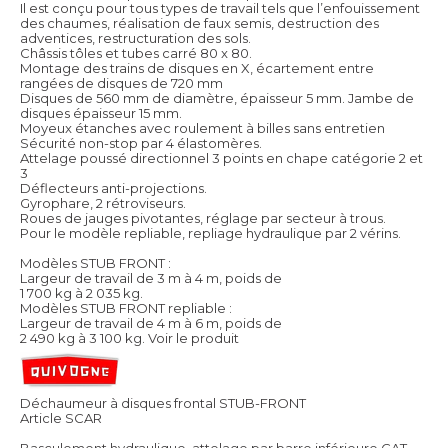
Il est conçu pour tous types de travail tels que l’enfouissement
des chaumes, réalisation de faux semis, destruction des
adventices, restructuration des sols.
Châssis tôles et tubes carré 80 x 80.
Montage des trains de disques en X, écartement entre
rangées de disques de 720 mm
Disques de 560 mm de diamètre, épaisseur 5 mm. Jambe de
disques épaisseur 15 mm.
Moyeux étanches avec roulement à billes sans entretien
Sécurité non-stop par 4 élastomères.
Attelage poussé directionnel 3 points en chape catégorie 2 et
3
Déflecteurs anti-projections.
Gyrophare, 2 rétroviseurs.
Roues de jauges pivotantes, réglage par secteur à trous.
Pour le modèle repliable, repliage hydraulique par 2 vérins.
Modèles STUB FRONT :
Largeur de travail de 3 m à 4 m, poids de
1 700 kg à 2 035 kg.
Modèles STUB FRONT repliable :
Largeur de travail de 4 m à 6 m, poids de
2 490 kg à 3 100 kg.
Voir le produit
Déchaumeur à disques frontal STUB-FRONT
Article SCAR
Basculement hydraulique, attelage par barre inférieure CAT