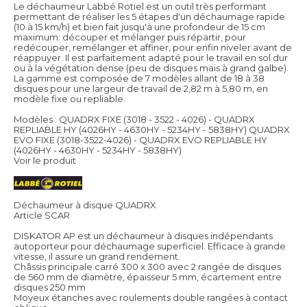
Le déchaumeur Labbé Rotiel est un outil très performant
permettant de réaliser les 5 étapes d'un déchaumage rapide
(10 à 15 km/h) et bien fait jusqu'à une profondeur de 15 cm
maximum: découper et mélanger puis répartir, pour
redécouper, remélanger et affiner, pour enfin niveler avant de
réappuyer. Il est parfaitement adapté pour le travail en sol dur
ou à la végétation dense (peu de disques mais à grand galbe).
La gamme est composée de 7 modèles allant de 18 à 38
disques pour une largeur de travail de 2,82 m à 5,80 m, en
modèle fixe ou repliable.
Modèles : QUADRX FIXE (3018 - 3522 - 4026) - QUADRX
REPLIABLE HY (4026HY - 4630HY - 5234HY - 5838HY) QUADRX
EVO FIXE (3018-3522-4026) - QUADRX EVO REPLIABLE HY
(4026HY - 4630HY - 5234HY - 5838HY)
Voir le produit
Déchaumeur à disque QUADRX
Article SCAR
DISKATOR AP est un déchaumeur à disques indépendants
autoporteur pour déchaumage superficiel. Efficace à grande
vitesse, il assure un grand rendement.
Châssis principale carré 300 x 300 avec 2 rangée de disques
de 560 mm de diamètre, épaisseur 5 mm, écartement entre
disques 250 mm
Moyeux étanches avec roulements double rangées à contact