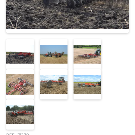
RÉF :
71278