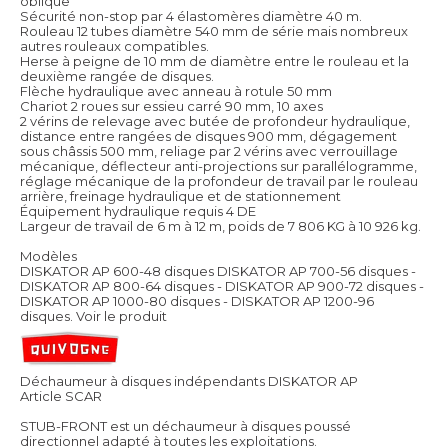
oblique
Sécurité non-stop par 4 élastomères diamètre 40 m.
Rouleau 12 tubes diamètre 540 mm de série mais nombreux
autres rouleaux compatibles.
Herse à peigne de 10 mm de diamètre entre le rouleau et la
deuxième rangée de disques.
Flèche hydraulique avec anneau à rotule 50 mm
Chariot 2 roues sur essieu carré 90 mm, 10 axes
2 vérins de relevage avec butée de profondeur hydraulique,
distance entre rangées de disques 900 mm, dégagement
sous châssis 500 mm, reliage par 2 vérins avec verrouillage
mécanique, déflecteur anti-projections sur parallélogramme,
réglage mécanique de la profondeur de travail par le rouleau
arrière, freinage hydraulique et de stationnement
Équipement hydraulique requis 4 DE
Largeur de travail de 6 m à 12 m, poids de 7 806 KG à 10 926 kg.
Modèles
DISKATOR AP 600-48 disques DISKATOR AP 700-56 disques -
DISKATOR AP 800-64 disques - DISKATOR AP 900-72 disques -
DISKATOR AP 1000-80 disques - DISKATOR AP 1200-96
disques.
Voir le produit
Déchaumeur à disques indépendants DISKATOR AP
Article SCAR
STUB-FRONT est un déchaumeur à disques poussé
directionnel adapté à toutes les exploitations.