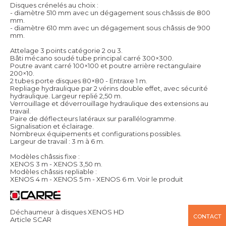
Disques crénelés au choix :
- diamètre 510 mm avec un dégagement sous châssis de 800
mm.
- diamètre 610 mm avec un dégagement sous châssis de 900
mm.
Attelage 3 points catégorie 2 ou 3.
Bâti mécano soudé tube principal carré 300×300.
Poutre avant carré 100×100 et poutre arrière rectangulaire
200×10.
2 tubes porte disques 80×80 - Entraxe 1 m.
Repliage hydraulique par 2 vérins double effet, avec sécurité
hydraulique. Largeur replié 2,50 m.
Verrouillage et déverrouillage hydraulique des extensions au
travail.
Paire de déflecteurs latéraux sur parallélogramme.
Signalisation et éclairage.
Nombreux équipements et configurations possibles.
Largeur de travail : 3 m à 6 m.
Modèles châssis fixe :
XENOS 3 m - XENOS 3,50 m.
Modèles châssis repliable :
XENOS 4 m - XENOS 5 m - XENOS 6 m.
Voir le produit
Déchaumeur à disques XENOS HD
CONTACT
Article SCAR