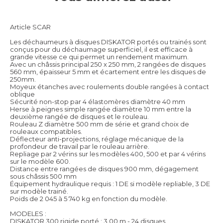
Article SCAR
Les déchaumeurs à disques DISKATOR portés ou trainés sont
conçus pour du déchaumage superficiel, il est efficace à
grande vitesse ce qui permet un rendement maximum.
Avec un châssis principal 250 x 250 mm, 2 rangées de disques
560 mm, épaisseur 5 mm et écartement entre les disques de
250mm.
Moyeux étanches avec roulements double rangées à contact
oblique
Sécurité non-stop par 4 élastomères diamètre 40 mm
Herse à peignes simple rangée diamètre 10 mm entre la
deuxième rangée de disques et le rouleau.
Rouleau Z diamètre 500 mm de série et grand choix de
rouleaux compatibles.
Déflecteur anti-projections, réglage mécanique de la
profondeur de travail par le rouleau arrière.
Repliage par 2 vérins sur les modèles 400, 500 et par 4 vérins
sur le modèle 600.
Distance entre rangées de disques 900 mm, dégagement
sous châssis 500 mm
Équipement hydraulique requis : 1 DE si modèle repliable, 3 DE
sur modèle trainé.
Poids de 2 045 à 5 740 kg en fonction du modèle.
MODELES :
DISKATOR 300 rigide porté : 3,00 m - 24 disques