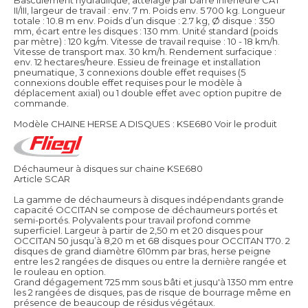
II/III, largeur de travail : env. 7 m. Poids env. 5 700 kg. Longueur
totale : 10.8 m env. Poids d’un disque : 2.7 kg, Ø disque : 350
mm, écart entre les disques : 130 mm. Unité standard (poids
par mètre) : 120 kg/m. Vitesse de travail requise : 10 - 18 km/h.
Vitesse de transport max. 30 km/h. Rendement surfacique :
env. 12 hectares/heure. Essieu de freinage et installation
pneumatique, 3 connexions double effet requises (5
connexions double effet requises pour le modèle à
déplacement axial) ou 1 double effet avec option pupitre de
commande.
Modèle CHAINE HERSE A DISQUES : KSE680
Voir le produit
Déchaumeur à disques sur chaine KSE680
Article SCAR
La gamme de déchaumeurs à disques indépendants grande
capacité OCCITAN se compose de déchaumeurs portés et
semi-portés. Polyvalents pour travail profond comme
superficiel. Largeur à partir de 2,50 m et 20 disques pour
OCCITAN 50 jusqu’à 8,20 m et 68 disques pour OCCITAN T70. 2
disques de grand diamètre 610mm par bras, herse peigne
entre les 2 rangées de disques ou entre la dernière rangée et
le rouleau en option.
Grand dégagement 725 mm sous bâti et jusqu'à 1350 mm entre
les 2 rangées de disques, pas de risque de bourrage même en
présence de beaucoup de résidus végétaux.