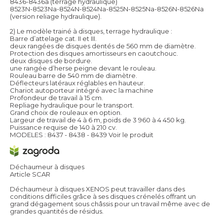
8436-8436a (terrage hydraulique)
8523N-8523Na-8524N-8524Na-8525N-8525Na-8526N-8526Na
(version reliage hydraulique).
2) Le modèle trainé à disques, terrage hydraulique :
Barre d’attelage cat. II et III.
deux rangées de disques dentés de 560 mm de diamètre.
Protection des disques amortisseurs en caoutchouc.
deux disques de bordure.
une rangée d’herse peigne devant le rouleau.
Rouleau barre de 540 mm de diamètre.
Déflecteurs latéraux réglables en hauteur.
Chariot autoporteur intégré avec la machine
Profondeur de travail à 15 cm.
Repliage hydraulique pour le transport.
Grand choix de rouleaux en option.
Largeur de travail de 4 à 6 m, poids de 3 960 à 4 450 kg.
Puissance requise de 140 à 210 cv.
MODELES : 8437 - 8438 - 8439
Voir le produit
Déchaumeur à disques
Article SCAR
Déchaumeur à disques XENOS peut travailler dans des
conditions difficiles grâce à ses disques crénelés offrant un
grand dégagement sous châssis pour un travail même avec de
grandes quantités de résidus.