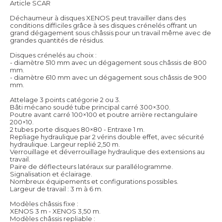
Article SCAR
Déchaumeur à disques XENOS peut travailler dans des
conditions difficiles grâce à ses disques crénelés offrant un
grand dégagement sous châssis pour un travail même avec de
grandes quantités de résidus.
Disques crénelés au choix :
- diamètre 510 mm avec un dégagement sous châssis de 800
mm.
- diamètre 610 mm avec un dégagement sous châssis de 900
mm.
Attelage 3 points catégorie 2 ou 3.
Bâti mécano soudé tube principal carré 300×300.
Poutre avant carré 100×100 et poutre arrière rectangulaire
200×10.
2 tubes porte disques 80×80 - Entraxe 1 m.
Repliage hydraulique par 2 vérins double effet, avec sécurité
hydraulique. Largeur replié 2,50 m.
Verrouillage et déverrouillage hydraulique des extensions au
travail.
Paire de déflecteurs latéraux sur parallélogramme.
Signalisation et éclairage.
Nombreux équipements et configurations possibles.
Largeur de travail : 3 m à 6 m.
Modèles châssis fixe :
XENOS 3 m - XENOS 3,50 m.
Modèles châssis repliable :