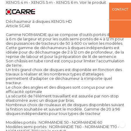
XENOS 4 m - XENOS 5 m - XENOS 6 m.
Voir le produit
CONTACT
Déchaumeur à disques XENOS HD
Article SCAR
Gamme NORMANDIE qui se compose d'outils portés de 2,5 m
à 6 m de largeur et pour les outils semi-portés de 4 à 12 m pour
des puissances de tracteurs de 50 à 600 cv selon les modèles.
Cette gamme de déchaumeurs à disques indépendants est
idéale pour du déchaumage de 2 à 12 cm de profondeur, de la
reprise de labour et pour la préparation de lit de semence.
Son châssis en tube rond est conçu pour limiter l'accumulation
de terre.
Un très grand choix de disques est disponible en fonction des
travaux à réaliser et les nombreux types d'attelages
permettent d'adapter ce déchaumeur à n'importe quel
tracteur.
Le choix des angles et des disques sont conçus pour une
efficacité optimale
La sécurité de l'élément travaillant est assurée par non-stop
élastomère avec un disque par bras.
Nombreux choix de rouleaux et de disques disponibles suivant
la finition souhaitée et suivant le modèle. Gamme de 20 à 96
disques indépendants pour tous types de tracteur
Modèles portés : NORMANDIE 50 - NORMANDIE 60
Modèles semi-portés : NORMANDIE T60 - NORMANDIE T70 -