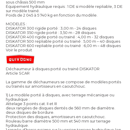
sous châssis 500 mm
Équipement hydraulique requis : 1 DE si modèle repliable, 3 DE
sur modèle trainé.
Poids de 2 045 à 5 740 kg en fonction du modèle.
MODELES :
DISKATOR 300 rigide porté : 3,00 m - 24 disques
DISKATOR 350 rigide porté : 3,50 m - 28 disques
DISKATOR 400 rigide porté ou trainé : 4,00 m - 32 disques
DISKATOR 500 repliable porté ou trainé : 5,00 m – 40 disques
DISKATOR 600 repliable porté ou trainé : 6,00 m – 48 disques
Voir le produit
Déchaumeur à disques porté ou trainé DISKATOR
Article SCAR
La gamme de déchaumeurs se compose de modèles portés
ou trainés sur amortisseurs en caoutchouc.
1) Le modèle porté à disques, avec terrage mécanique ou
hydraulique :
Attelage 3 points cat. II et III
deux rangées de disques dentés de 560 mm de diamètre.
deux disques de bordure.
Protection des disques, amortisseurs en caoutchouc.
Rouleau barre diamètre 500 mm et 540 mm sur terrage
hydraulique.
1 rangée d’herse peigne sur la version terrage hydraulique (en