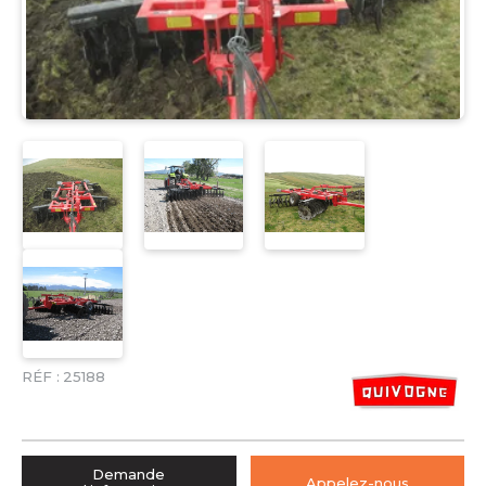
RÉF :
25188
Demande
Appelez-nous