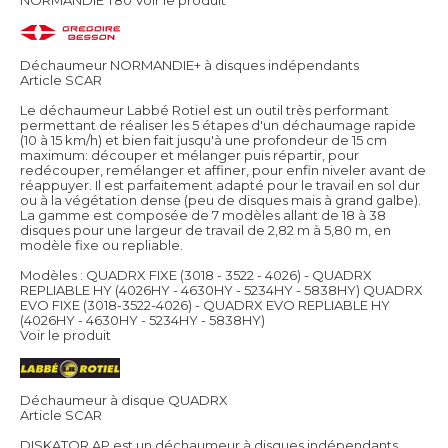
NORMANDIE T80
Voir le produit
Déchaumeur NORMANDIE+ à disques indépendants
Article SCAR
Le déchaumeur Labbé Rotiel est un outil très performant
permettant de réaliser les 5 étapes d'un déchaumage rapide
(10 à 15 km/h) et bien fait jusqu'à une profondeur de 15 cm
maximum: découper et mélanger puis répartir, pour
redécouper, remélanger et affiner, pour enfin niveler avant de
réappuyer. Il est parfaitement adapté pour le travail en sol dur
ou à la végétation dense (peu de disques mais à grand galbe).
La gamme est composée de 7 modèles allant de 18 à 38
disques pour une largeur de travail de 2,82 m à 5,80 m, en
modèle fixe ou repliable.
Modèles : QUADRX FIXE (3018 - 3522 - 4026) - QUADRX
REPLIABLE HY (4026HY - 4630HY - 5234HY - 5838HY) QUADRX
EVO FIXE (3018-3522-4026) - QUADRX EVO REPLIABLE HY
(4026HY - 4630HY - 5234HY - 5838HY)
Voir le produit
Déchaumeur à disque QUADRX
Article SCAR
DISKATOR AP est un déchaumeur à disques indépendants