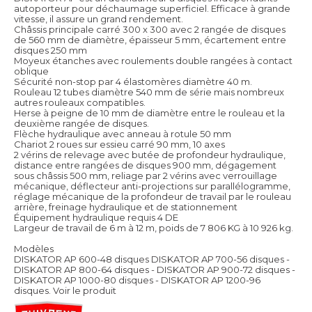
autoporteur pour déchaumage superficiel. Efficace à grande
vitesse, il assure un grand rendement.
Châssis principale carré 300 x 300 avec 2 rangée de disques
de 560 mm de diamètre, épaisseur 5 mm, écartement entre
disques 250 mm
Moyeux étanches avec roulements double rangées à contact
oblique
Sécurité non-stop par 4 élastomères diamètre 40 m.
Rouleau 12 tubes diamètre 540 mm de série mais nombreux
autres rouleaux compatibles.
Herse à peigne de 10 mm de diamètre entre le rouleau et la
deuxième rangée de disques.
Flèche hydraulique avec anneau à rotule 50 mm
Chariot 2 roues sur essieu carré 90 mm, 10 axes
2 vérins de relevage avec butée de profondeur hydraulique,
distance entre rangées de disques 900 mm, dégagement
sous châssis 500 mm, reliage par 2 vérins avec verrouillage
mécanique, déflecteur anti-projections sur parallélogramme,
réglage mécanique de la profondeur de travail par le rouleau
arrière, freinage hydraulique et de stationnement
Équipement hydraulique requis 4 DE
Largeur de travail de 6 m à 12 m, poids de 7 806 KG à 10 926 kg.
Modèles
DISKATOR AP 600-48 disques DISKATOR AP 700-56 disques -
DISKATOR AP 800-64 disques - DISKATOR AP 900-72 disques -
DISKATOR AP 1000-80 disques - DISKATOR AP 1200-96
disques.
Voir le produit