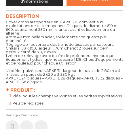
d'informations
DESCRIPTION
Cover crops autoporteur en X APXE-TL convient aux
exploitations de taille moyenne. Disques de diamètre 610 ou
660, écartement 230 mm, crantés avant et lisses arrière ou
alterné.
Arbre 40 mm paliers acier, roulements coniques triple
étanchéité.
Réglage de l’ouverture des trains de disques par secteurs.
Châssis 150 x 100, largeur 1, 70m.Chariot 2 roues sur demi
essieux carré de 70, 6 axes.
1 vérin de relevage avec butée de profondeur hydraulique.
Equipement hydraulique nécessaire 1 DE. Chois d’équipements
et de rouleaux pour chaque utilisation.
Modèles pulvériseurs APXE TL, largeur de travail de 2,80 m à 4
m avec un poids de 2 620 à 3 330 kg :
APXE TL 24 disques – APXE TL 28 disques – APXE TL 32 disques –
APXE TL 36 disques.
+
PRODUIT :
Idéal pour les champs vallonnés et les petites exploitations.
Peu de réglages.
Partager l'annonce