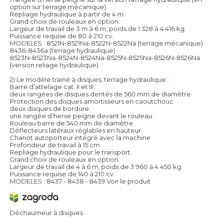
option sur terrage mécanique).
Repliage hydraulique à partir de 4 m.
Grand choix de rouleaux en option.
Largeur de travail de 3 m à 6 m, poids de 1 328 à 4 416 kg.
Puissance requise de 80 à 210 cv.
MODELES : 8521N-8521Na-8522N-8522Na (terrage mécanique)
8436-8436a (terrage hydraulique)
8523N-8523Na-8524N-8524Na-8525N-8525Na-8526N-8526Na
(version reliage hydraulique).
2) Le modèle trainé à disques, terrage hydraulique :
Barre d’attelage cat. II et III.
deux rangées de disques dentés de 560 mm de diamètre.
Protection des disques amortisseurs en caoutchouc.
deux disques de bordure.
une rangée d’herse peigne devant le rouleau.
Rouleau barre de 540 mm de diamètre.
Déflecteurs latéraux réglables en hauteur.
Chariot autoporteur intégré avec la machine
Profondeur de travail à 15 cm.
Repliage hydraulique pour le transport.
Grand choix de rouleaux en option.
Largeur de travail de 4 à 6 m, poids de 3 960 à 4 450 kg.
Puissance requise de 140 à 210 cv.
MODELES : 8437 - 8438 - 8439
Voir le produit
Déchaumeur à disques