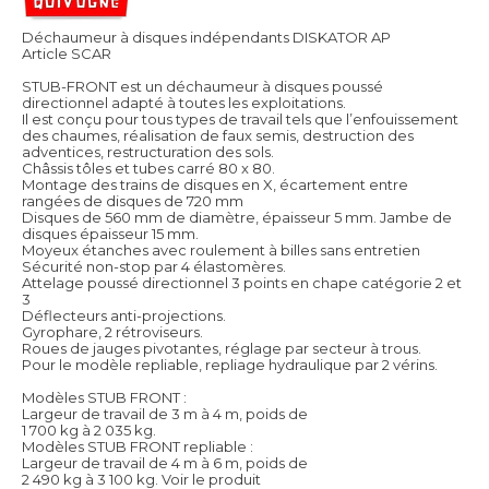
Déchaumeur à disques indépendants DISKATOR AP
Article SCAR
STUB-FRONT est un déchaumeur à disques poussé
directionnel adapté à toutes les exploitations.
Il est conçu pour tous types de travail tels que l’enfouissement
des chaumes, réalisation de faux semis, destruction des
adventices, restructuration des sols.
Châssis tôles et tubes carré 80 x 80.
Montage des trains de disques en X, écartement entre
rangées de disques de 720 mm
Disques de 560 mm de diamètre, épaisseur 5 mm. Jambe de
disques épaisseur 15 mm.
Moyeux étanches avec roulement à billes sans entretien
Sécurité non-stop par 4 élastomères.
Attelage poussé directionnel 3 points en chape catégorie 2 et
3
Déflecteurs anti-projections.
Gyrophare, 2 rétroviseurs.
Roues de jauges pivotantes, réglage par secteur à trous.
Pour le modèle repliable, repliage hydraulique par 2 vérins.
Modèles STUB FRONT :
Largeur de travail de 3 m à 4 m, poids de
1 700 kg à 2 035 kg.
Modèles STUB FRONT repliable :
Largeur de travail de 4 m à 6 m, poids de
2 490 kg à 3 100 kg.
Voir le produit