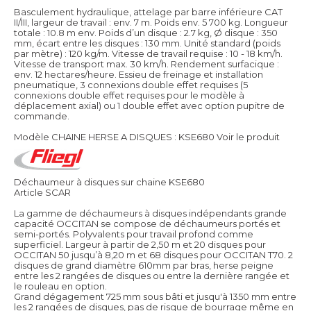
Basculement hydraulique, attelage par barre inférieure CAT
II/III, largeur de travail : env. 7 m. Poids env. 5 700 kg. Longueur
totale : 10.8 m env. Poids d’un disque : 2.7 kg, Ø disque : 350
mm, écart entre les disques : 130 mm. Unité standard (poids
par mètre) : 120 kg/m. Vitesse de travail requise : 10 - 18 km/h.
Vitesse de transport max. 30 km/h. Rendement surfacique :
env. 12 hectares/heure. Essieu de freinage et installation
pneumatique, 3 connexions double effet requises (5
connexions double effet requises pour le modèle à
déplacement axial) ou 1 double effet avec option pupitre de
commande.
Modèle CHAINE HERSE A DISQUES : KSE680
Voir le produit
Déchaumeur à disques sur chaine KSE680
Article SCAR
La gamme de déchaumeurs à disques indépendants grande
capacité OCCITAN se compose de déchaumeurs portés et
semi-portés. Polyvalents pour travail profond comme
superficiel. Largeur à partir de 2,50 m et 20 disques pour
OCCITAN 50 jusqu’à 8,20 m et 68 disques pour OCCITAN T70. 2
disques de grand diamètre 610mm par bras, herse peigne
entre les 2 rangées de disques ou entre la dernière rangée et
le rouleau en option.
Grand dégagement 725 mm sous bâti et jusqu'à 1350 mm entre
les 2 rangées de disques, pas de risque de bourrage même en