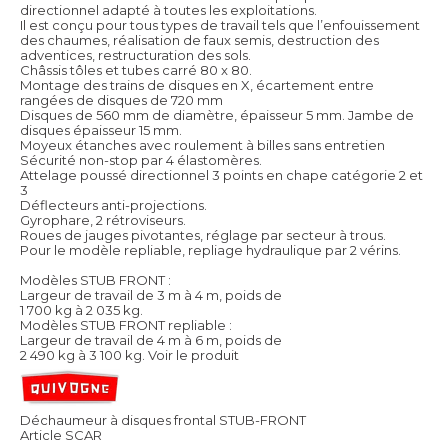
directionnel adapté à toutes les exploitations.
Il est conçu pour tous types de travail tels que l’enfouissement
des chaumes, réalisation de faux semis, destruction des
adventices, restructuration des sols.
Châssis tôles et tubes carré 80 x 80.
Montage des trains de disques en X, écartement entre
rangées de disques de 720 mm
Disques de 560 mm de diamètre, épaisseur 5 mm. Jambe de
disques épaisseur 15 mm.
Moyeux étanches avec roulement à billes sans entretien
Sécurité non-stop par 4 élastomères.
Attelage poussé directionnel 3 points en chape catégorie 2 et
3
Déflecteurs anti-projections.
Gyrophare, 2 rétroviseurs.
Roues de jauges pivotantes, réglage par secteur à trous.
Pour le modèle repliable, repliage hydraulique par 2 vérins.
Modèles STUB FRONT :
Largeur de travail de 3 m à 4 m, poids de
1 700 kg à 2 035 kg.
Modèles STUB FRONT repliable :
Largeur de travail de 4 m à 6 m, poids de
2 490 kg à 3 100 kg.
Voir le produit
Déchaumeur à disques frontal STUB-FRONT
Article SCAR