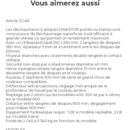
Vous aimerez aussi
Article SCAR
Les déchaumeurs à disques DISKATOR portés ou trainés sont
conçus pour du déchaumage superficiel, il est efficace à
grande vitesse ce qui permet un rendement maximum.
Avec un châssis principal 250 x 250 mm, 2 rangées de disques
560 mm, épaisseur 5 mm et écartement entre les disques de
250mm.
Moyeux étanches avec roulements double rangées à contact
oblique
Sécurité non-stop par 4 élastomères diamètre 40 mm
Herse à peignes simple rangée diamètre 10 mm entre la
deuxième rangée de disques et le rouleau.
Rouleau Z diamètre 500 mm de série et grand choix de
rouleaux compatibles.
Déflecteur anti-projections, réglage mécanique de la
profondeur de travail par le rouleau arrière.
Repliage par 2 vérins sur les modèles 400, 500 et par 4 vérins
sur le modèle 600.
Distance entre rangées de disques 900 mm, dégagement
sous châssis 500 mm
Équipement hydraulique requis : 1 DE si modèle repliable, 3 DE
sur modèle trainé.
Poids de 2 045 à 5 740 kg en fonction du modèle.
MODELES :