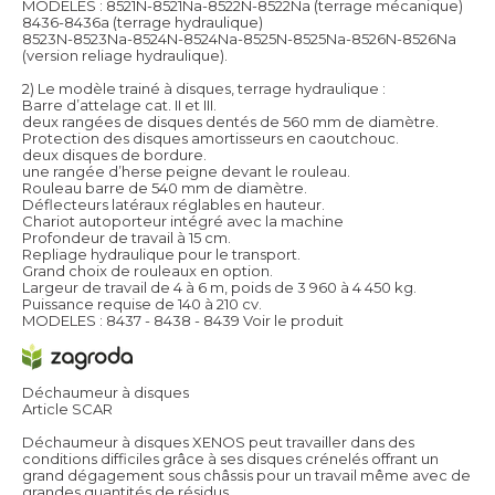
MODELES : 8521N-8521Na-8522N-8522Na (terrage mécanique)
8436-8436a (terrage hydraulique)
8523N-8523Na-8524N-8524Na-8525N-8525Na-8526N-8526Na
(version reliage hydraulique).
2) Le modèle trainé à disques, terrage hydraulique :
Barre d’attelage cat. II et III.
deux rangées de disques dentés de 560 mm de diamètre.
Protection des disques amortisseurs en caoutchouc.
deux disques de bordure.
une rangée d’herse peigne devant le rouleau.
Rouleau barre de 540 mm de diamètre.
Déflecteurs latéraux réglables en hauteur.
Chariot autoporteur intégré avec la machine
Profondeur de travail à 15 cm.
Repliage hydraulique pour le transport.
Grand choix de rouleaux en option.
Largeur de travail de 4 à 6 m, poids de 3 960 à 4 450 kg.
Puissance requise de 140 à 210 cv.
MODELES : 8437 - 8438 - 8439
Voir le produit
Déchaumeur à disques
Article SCAR
Déchaumeur à disques XENOS peut travailler dans des
conditions difficiles grâce à ses disques crénelés offrant un
grand dégagement sous châssis pour un travail même avec de
grandes quantités de résidus.