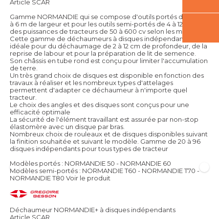
Article SCAR
Gamme NORMANDIE qui se compose d'outils portés de 2,5 m
à 6 m de largeur et pour les outils semi-portés de 4 à 12 m pour
des puissances de tracteurs de 50 à 600 cv selon les modèles.
Cette gamme de déchaumeurs à disques indépendants est
idéale pour du déchaumage de 2 à 12 cm de profondeur, de la
reprise de labour et pour la préparation de lit de semence.
Son châssis en tube rond est conçu pour limiter l'accumulation
de terre.
Un très grand choix de disques est disponible en fonction des
travaux à réaliser et les nombreux types d'attelages
permettent d'adapter ce déchaumeur à n'importe quel
tracteur.
Le choix des angles et des disques sont conçus pour une
efficacité optimale
La sécurité de l'élément travaillant est assurée par non-stop
élastomère avec un disque par bras.
Nombreux choix de rouleaux et de disques disponibles suivant
la finition souhaitée et suivant le modèle. Gamme de 20 à 96
disques indépendants pour tous types de tracteur
Modèles portés : NORMANDIE 50 - NORMANDIE 60
Modèles semi-portés : NORMANDIE T60 - NORMANDIE T70 -
NORMANDIE T80
Voir le produit
Déchaumeur NORMANDIE+ à disques indépendants
Article SCAR