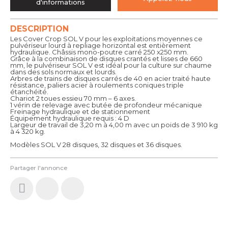
d'informations
DESCRIPTION
Les Cover Crop SOL V pour les exploitations moyennes ce
pulvériseur lourd à repliage horizontal est entièrement
hydraulique. Châssis mono-poutre carré 250 x250 mm.
Grâce à la combinaison de disques crantés et lisses de 660
mm, le pulvériseur SOL V est idéal pour la culture sur chaume
dans des sols normaux et lourds.
Arbres de trains de disques carrés de 40 en acier traité haute
résistance, paliers acier à roulements coniques triple
étanchéité.
Chariot 2 toues essieu 70 mm – 6 axes.
1 vérin de relevage avec butée de profondeur mécanique
Freinage hydraulique et de stationnement
Équipement hydraulique requis : 4 D
Largeur de travail de 3,20 m à 4,00 m avec un poids de 3 910 kg
à 4 320 kg.
Modèles SOL V 28 disques, 32 disques et 36 disques.
Partager l'annonce