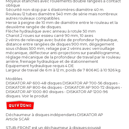
Moyeux étanches avec roulements double rangées à contact
oblique
Sécurité non-stop par 4 élastomères diamètre 40 m.
Rouleau 12 tubes diamètre 540 mm de série mais nombreux
autres rouleaux compatibles.
Herse à peigne de 10 mm de diamètre entre le rouleau et la
deuxième rangée de disques.
Flèche hydraulique avec anneau à rotule 50 mm
Chariot 2 roues sur essieu carré 90 mm, 10 axes
2 vérins de relevage avec butée de profondeur hydraulique,
distance entre rangées de disques 900 mm, dégagement
sous châssis 500 mm, reliage par 2 vérins avec verrouillage
mécanique, déflecteur anti-projections sur parallélogramme,
réglage mécanique de la profondeur de travail par le rouleau
arrière, freinage hydraulique et de stationnement
Équipement hydraulique requis 4 DE
Largeur de travail de 6 m à 12 m, poids de 7 806 KG à 10 926 kg.
Modèles
DISKATOR AP 600-48 disques DISKATOR AP 700-56 disques -
DISKATOR AP 800-64 disques - DISKATOR AP 900-72 disques -
DISKATOR AP 1000-80 disques - DISKATOR AP 1200-96
disques.
Voir le produit
Déchaumeur à disques indépendants DISKATOR AP
Article SCAR
STUB-FRONT est un déchaumeur à disques poussé