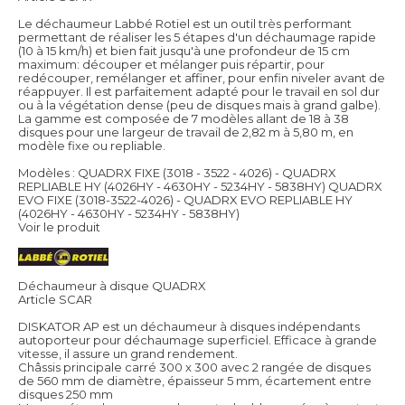
Le déchaumeur Labbé Rotiel est un outil très performant
permettant de réaliser les 5 étapes d'un déchaumage rapide
(10 à 15 km/h) et bien fait jusqu'à une profondeur de 15 cm
maximum: découper et mélanger puis répartir, pour
redécouper, remélanger et affiner, pour enfin niveler avant de
réappuyer. Il est parfaitement adapté pour le travail en sol dur
ou à la végétation dense (peu de disques mais à grand galbe).
La gamme est composée de 7 modèles allant de 18 à 38
disques pour une largeur de travail de 2,82 m à 5,80 m, en
modèle fixe ou repliable.
Modèles : QUADRX FIXE (3018 - 3522 - 4026) - QUADRX
REPLIABLE HY (4026HY - 4630HY - 5234HY - 5838HY) QUADRX
EVO FIXE (3018-3522-4026) - QUADRX EVO REPLIABLE HY
(4026HY - 4630HY - 5234HY - 5838HY)
Voir le produit
Déchaumeur à disque QUADRX
Article SCAR
DISKATOR AP est un déchaumeur à disques indépendants
autoporteur pour déchaumage superficiel. Efficace à grande
vitesse, il assure un grand rendement.
Châssis principale carré 300 x 300 avec 2 rangée de disques
de 560 mm de diamètre, épaisseur 5 mm, écartement entre
disques 250 mm