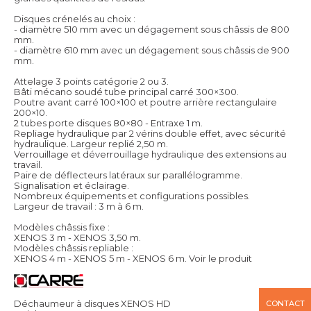
Disques crénelés au choix :
- diamètre 510 mm avec un dégagement sous châssis de 800
mm.
- diamètre 610 mm avec un dégagement sous châssis de 900
mm.
Attelage 3 points catégorie 2 ou 3.
Bâti mécano soudé tube principal carré 300×300.
Poutre avant carré 100×100 et poutre arrière rectangulaire
200×10.
2 tubes porte disques 80×80 - Entraxe 1 m.
Repliage hydraulique par 2 vérins double effet, avec sécurité
hydraulique. Largeur replié 2,50 m.
Verrouillage et déverrouillage hydraulique des extensions au
travail.
Paire de déflecteurs latéraux sur parallélogramme.
Signalisation et éclairage.
Nombreux équipements et configurations possibles.
Largeur de travail : 3 m à 6 m.
Modèles châssis fixe :
XENOS 3 m - XENOS 3,50 m.
Modèles châssis repliable :
XENOS 4 m - XENOS 5 m - XENOS 6 m.
Voir le produit
Déchaumeur à disques XENOS HD
CONTACT