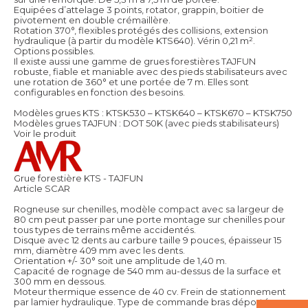
Equipées d’attelage 3 points, rotator, grappin, boitier de
pivotement en double crémaillère.
Rotation 370°, flexibles protégés des collisions, extension
hydraulique (à partir du modèle KTS640). Vérin 0,21 m².
Options possibles.
Il existe aussi une gamme de grues forestières TAJFUN
robuste, fiable et maniable avec des pieds stabilisateurs avec
une rotation de 360° et une portée de 7 m. Elles sont
configurables en fonction des besoins.
Modèles grues KTS : KTSK530 – KTSK640 – KTSK670 – KTSK750
Modèles grues TAJFUN : DOT 50K (avec pieds stabilisateurs)
Voir le produit
Grue forestière KTS - TAJFUN
Article SCAR
Rogneuse sur chenilles, modèle compact avec sa largeur de
80 cm peut passer par une porte montage sur chenilles pour
tous types de terrains même accidentés.
Disque avec 12 dents au carbure taille 9 pouces, épaisseur 15
mm, diamètre 409 mm avec les dents.
Orientation +/- 30° soit une amplitude de 1,40 m.
Capacité de rognage de 540 mm au-dessus de la surface et
300 mm en dessous.
Moteur thermique essence de 40 cv. Frein de stationnement
par lamier hydraulique. Type de commande bras déporté sur