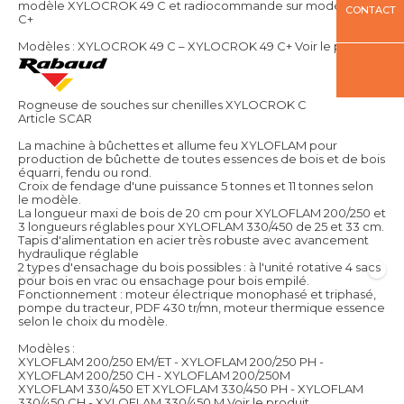
modèle XYLOCROK 49 C et radiocommande sur modèle 49
CONTACT
C+
Modèles : XYLOCROK 49 C – XYLOCROK 49 C+
Voir le produit
Rogneuse de souches sur chenilles XYLOCROK C
Article SCAR
La machine à bûchettes et allume feu XYLOFLAM pour
production de bûchette de toutes essences de bois et de bois
équarri, fendu ou rond.
Croix de fendage d'une puissance 5 tonnes et 11 tonnes selon
le modèle.
La longueur maxi de bois de 20 cm pour XYLOFLAM 200/250 et
3 longueurs réglables pour XYLOFLAM 330/450 de 25 et 33 cm.
Tapis d'alimentation en acier très robuste avec avancement
hydraulique réglable
2 types d'ensachage du bois possibles : à l'unité rotative 4 sacs
pour bois en vrac ou ensachage pour bois empilé.
Fonctionnement : moteur électrique monophasé et triphasé,
pompe du tracteur, PDF 430 tr/mn, moteur thermique essence
selon le choix du modèle.
Modèles :
XYLOFLAM 200/250 EM/ET - XYLOFLAM 200/250 PH -
XYLOFLAM 200/250 CH - XYLOFLAM 200/250M
XYLOFLAM 330/450 ET XYLOFLAM 330/450 PH - XYLOFLAM
330/450 CH - XYLOFLAM 330/450 M
Voir le produit