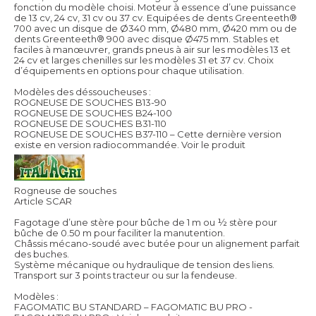
fonction du modèle choisi. Moteur à essence d’une puissance
de 13 cv, 24 cv, 31 cv ou 37 cv. Equipées de dents Greenteeth®
700 avec un disque de Ø340 mm, Ø480 mm, Ø420 mm ou de
dents Greenteeth® 900 avec disque Ø475 mm. Stables et
faciles à manœuvrer, grands pneus à air sur les modèles 13 et
24 cv et larges chenilles sur les modèles 31 et 37 cv. Choix
d’équipements en options pour chaque utilisation.
Modèles des déssoucheuses :
ROGNEUSE DE SOUCHES B13-90
ROGNEUSE DE SOUCHES B24-100
ROGNEUSE DE SOUCHES B31-110
ROGNEUSE DE SOUCHES B37-110 – Cette dernière version
existe en version radiocommandée.
Voir le produit
Rogneuse de souches
Article SCAR
Fagotage d’une stère pour bûche de 1 m ou ½ stère pour
bûche de 0.50 m pour faciliter la manutention.
Châssis mécano-soudé avec butée pour un alignement parfait
des buches.
Système mécanique ou hydraulique de tension des liens.
Transport sur 3 points tracteur ou sur la fendeuse.
Modèles :
FAGOMATIC BU STANDARD – FAGOMATIC BU PRO -