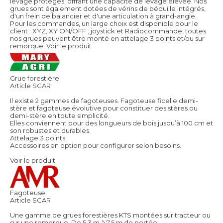
levage protégés, offrant une capacité de levage élevée. Nos
grues sont également dotées de vérins de béquille intégrés,
d'un frein de balancier et d'une articulation à grand-angle.
Pour les commandes, un large choix est disponible pour le
client : XYZ, XY ON/OFF ; joystick et Radiocommande, toutes
nos grues peuvent être monté en attelage 3 points et/ou sur
remorque.
Voir le produit
Grue forestière
Article SCAR
Il existe 2 gammes de fagoteuses. Fagoteuse ficelle demi-
stère et fagoteuse évolutive pour constituer des stères ou
demi-stère en toute simplicité.
Elles conviennent pour des longueurs de bois jusqu’à 100 cm et
son robustes et durables.
Attelage 3 points.
Accessoires en option pour configurer selon besoins.
Voir le produit
Fagoteuse
Article SCAR
Une gamme de grues forestières KTS montées sur tracteur ou
sur une remorque. De 5,3 m à 7,5 m de portée.