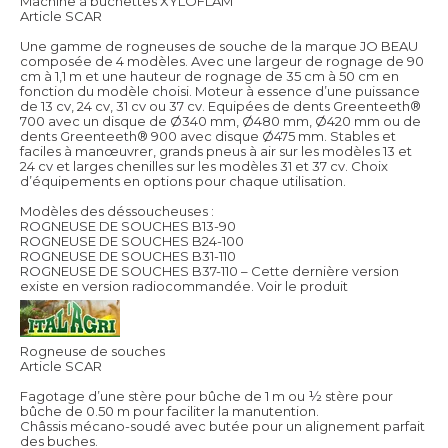
Machine à buchettes XYLOFLAM
Article SCAR
Une gamme de rogneuses de souche de la marque JO BEAU
composée de 4 modèles. Avec une largeur de rognage de 90
cm à 1,1 m et une hauteur de rognage de 35 cm à 50 cm en
fonction du modèle choisi. Moteur à essence d’une puissance
de 13 cv, 24 cv, 31 cv ou 37 cv. Equipées de dents Greenteeth®
700 avec un disque de Ø340 mm, Ø480 mm, Ø420 mm ou de
dents Greenteeth® 900 avec disque Ø475 mm. Stables et
faciles à manœuvrer, grands pneus à air sur les modèles 13 et
24 cv et larges chenilles sur les modèles 31 et 37 cv. Choix
d’équipements en options pour chaque utilisation.
Modèles des déssoucheuses :
ROGNEUSE DE SOUCHES B13-90
ROGNEUSE DE SOUCHES B24-100
ROGNEUSE DE SOUCHES B31-110
ROGNEUSE DE SOUCHES B37-110 – Cette dernière version
existe en version radiocommandée.
Voir le produit
Rogneuse de souches
Article SCAR
Fagotage d’une stère pour bûche de 1 m ou ½ stère pour
bûche de 0.50 m pour faciliter la manutention.
Châssis mécano-soudé avec butée pour un alignement parfait
des buches.