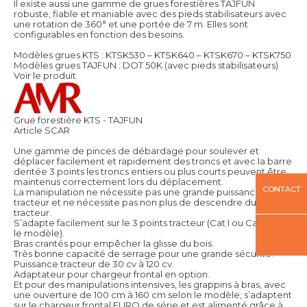
Il existe aussi une gamme de grues forestières TAJFUN
robuste, fiable et maniable avec des pieds stabilisateurs avec
une rotation de 360° et une portée de 7 m. Elles sont
configurables en fonction des besoins.
Modèles grues KTS : KTSK530 – KTSK640 – KTSK670 – KTSK750
Modèles grues TAJFUN : DOT 50K (avec pieds stabilisateurs)
Voir le produit
Grue forestière KTS - TAJFUN
Article SCAR
Une gamme de pinces de débardage pour soulever et
déplacer facilement et rapidement des troncs et avec la barre
dentée 3 points les troncs entiers ou plus courts peuvent être
maintenus correctement lors du déplacement.
CONTACT
La manipulation ne nécessite pas une grande puissance de
tracteur et ne nécessite pas non plus de descendre du
tracteur.
S’adapte facilement sur le 3 points tracteur (Cat I ou Cat II selon
le modèle).
Bras crantés pour empêcher la glisse du bois.
Très bonne capacité de serrage pour une grande sécurité.
Puissance tracteur de 30 cv à 120 cv.
Adaptateur pour chargeur frontal en option.
Et pour des manipulations intensives, les grappins à bras, avec
une ouverture de 100 cm à 160 cm selon le modèle, s’adaptent
sur le chargeur frontal EURO de série et est alimenté grâce à