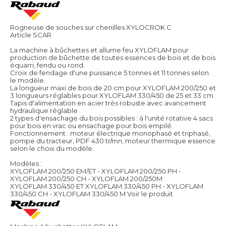
Rogneuse de souches sur chenilles XYLOCROK C
Article SCAR
La machine à bûchettes et allume feu XYLOFLAM pour
production de bûchette de toutes essences de bois et de bois
équarri, fendu ou rond.
Croix de fendage d'une puissance 5 tonnes et 11 tonnes selon
le modèle.
La longueur maxi de bois de 20 cm pour XYLOFLAM 200/250 et
3 longueurs réglables pour XYLOFLAM 330/450 de 25 et 33 cm.
Tapis d'alimentation en acier très robuste avec avancement
hydraulique réglable
2 types d'ensachage du bois possibles : à l'unité rotative 4 sacs
pour bois en vrac ou ensachage pour bois empilé.
Fonctionnement : moteur électrique monophasé et triphasé,
pompe du tracteur, PDF 430 tr/mn, moteur thermique essence
selon le choix du modèle.
Modèles :
XYLOFLAM 200/250 EM/ET - XYLOFLAM 200/250 PH -
XYLOFLAM 200/250 CH - XYLOFLAM 200/250M
XYLOFLAM 330/450 ET XYLOFLAM 330/450 PH - XYLOFLAM
330/450 CH - XYLOFLAM 330/450 M
Voir le produit