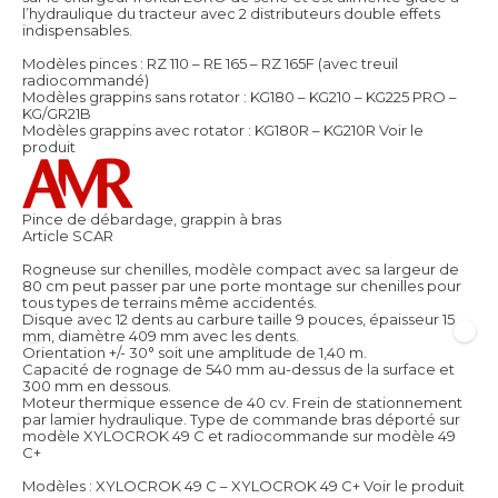
l’hydraulique du tracteur avec 2 distributeurs double effets
indispensables.
Modèles pinces : RZ 110 – RE 165 – RZ 165F (avec treuil
radiocommandé)
Modèles grappins sans rotator : KG180 – KG210 – KG225 PRO –
KG/GR21B
Modèles grappins avec rotator : KG180R – KG210R
Voir le
produit
Pince de débardage, grappin à bras
Article SCAR
Rogneuse sur chenilles, modèle compact avec sa largeur de
80 cm peut passer par une porte montage sur chenilles pour
tous types de terrains même accidentés.
Disque avec 12 dents au carbure taille 9 pouces, épaisseur 15
mm, diamètre 409 mm avec les dents.
Orientation +/- 30° soit une amplitude de 1,40 m.
Capacité de rognage de 540 mm au-dessus de la surface et
300 mm en dessous.
Moteur thermique essence de 40 cv. Frein de stationnement
par lamier hydraulique. Type de commande bras déporté sur
modèle XYLOCROK 49 C et radiocommande sur modèle 49
C+
Modèles : XYLOCROK 49 C – XYLOCROK 49 C+
Voir le produit