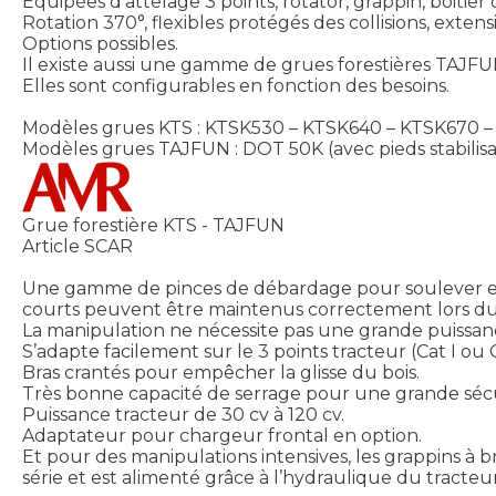
Equipées d’attelage 3 points, rotator, grappin, boitie
Rotation 370°, flexibles protégés des collisions, exte
Options possibles.
Il existe aussi une gamme de grues forestières TAJFUN
Elles sont configurables en fonction des besoins.
Modèles grues KTS : KTSK530 – KTSK640 – KTSK670 
Modèles grues TAJFUN : DOT 50K (avec pieds stabilis
Grue forestière KTS - TAJFUN
Article SCAR
Une gamme de pinces de débardage pour soulever et d
courts peuvent être maintenus correctement lors d
La manipulation ne nécessite pas une grande puissanc
S’adapte facilement sur le 3 points tracteur (Cat I ou 
Bras crantés pour empêcher la glisse du bois.
Très bonne capacité de serrage pour une grande sécu
Puissance tracteur de 30 cv à 120 cv.
Adaptateur pour chargeur frontal en option.
Et pour des manipulations intensives, les grappins à
série et est alimenté grâce à l’hydraulique du tracteu