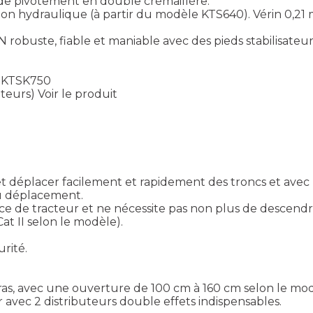
r de pivotement en double crémaillère.
nsion hydraulique (à partir du modèle KTS640). Vérin 0,21 
 robuste, fiable et maniable avec des pieds stabilisateu
– KTSK750
ateurs)
Voir le produit
éplacer facilement et rapidement des troncs et avec la 
u déplacement.
e de tracteur et ne nécessite pas non plus de descendr
Cat II selon le modèle).
rité.
 bras, avec une ouverture de 100 cm à 160 cm selon le mo
r avec 2 distributeurs double effets indispensables.