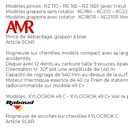
Modèles pinces : RZ 110 – RE 165 – RZ 165F (avec treu
Modèles grappins sans rotator : KG180 – KG210 – KG
Modèles grappins avec rotator : KG180R – KG210R
Voi
Pince de débardage, grappin à bras
Article SCAR
Rogneuse sur chenilles, modèle compact avec sa lar
accidentés.
Disque avec 12 dents au carbure taille 9 pouces, épa
Orientation +/- 30° soit une amplitude de 1,40 m.
Capacité de rognage de 540 mm au-dessus de la sur
Moteur thermique essence de 40 cv. Frein de stati
radiocommande sur modèle 49 C+
Modèles : XYLOCROK 49 C – XYLOCROK 49 C+
Voir le
Rogneuse de souches sur chenilles XYLOCROK C
Article SCAR