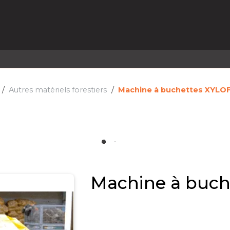
EL EN STOCK
ACTIVITÉS
SERVICES
PRISE
MARQUES
ACTUALITÉS
RECRUTEMENT
Autres matériels forestiers
Machine à buchettes XYLO
Machine à buc