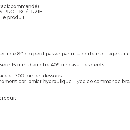
il radiocommandé)
225 PRO – KG/GR21B
r le produit
geur de 80 cm peut passer par une porte montage sur c
isseur 15 mm, diamètre 409 mm avec les dents.
face et 300 mm en dessous.
onnement par lamier hydraulique. Type de commande br
 produit