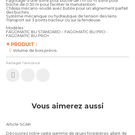
Fagotage d’une stère pour bûche de 1 m ou ½ stère pour
bûche de 0.50 m pour faciliter la manutention.
Châssis mécano-soudé avec butée pour un alignement parfait
des buches.
Système mécanique ou hydraulique de tension des liens.
Transport sur 3 points tracteur ou sur la fendeuse.
Modèles :
FAGOMATIC BU STANDARD – FAGOMATIC BU PRO -
FAGOMATIC BU PRO+
+
PRODUIT :
Volume de bois précis.
Partager l'annonce
Vous aimerez aussi
Article SCAR
Découvrez notre vaste gamme de grues forestières, allant de