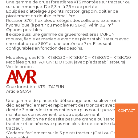
Une gamme de grues forestières KTS montées sur tracteur ou
sur une remorque. De 5,3 m à 7,5 m de portée.
Equipées d’attelage 3 points, rotator, grappin, boitier de
pivotement en double crémaillère.
Rotation 370°, flexibles protégés des collisions, extension
hydraulique (à partir du modèle KTS640). Vérin 0,21 m².
Options possibles.
Il existe aussi une gamme de grues forestières TAJFUN
robuste, fiable et maniable avec des pieds stabilisateurs avec
une rotation de 360° et une portée de 7 m. Elles sont
configurables en fonction des besoins.
Modèles grues KTS : KTSK530 – KTSK640 – KTSK670 – KTSK750
Modèles grues TAJFUN : DOT 50K (avec pieds stabilisateurs)
Voir le produit
Grue forestière KTS - TAJFUN
Article SCAR
Une gamme de pinces de débardage pour soulever et
déplacer facilement et rapidement des troncs et avec la barre
dentée 3 points les troncs entiers ou plus courts peuvent être
CONTACT
maintenus correctement lors du déplacement.
La manipulation ne nécessite pas une grande puissance de
tracteur et ne nécessite pas non plus de descendre du
tracteur.
S’adapte facilement sur le 3 points tracteur (Cat I ou Cat II selon
le modèle).