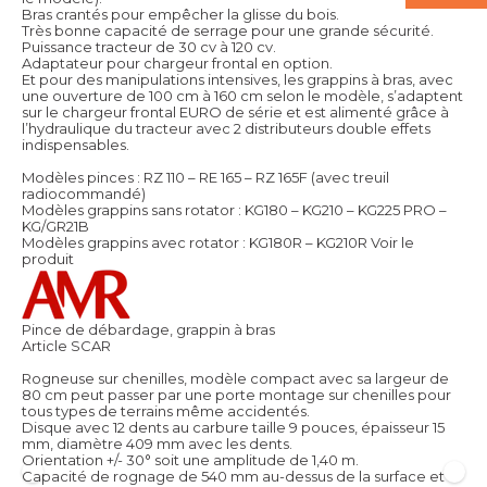
Bras crantés pour empêcher la glisse du bois.
Très bonne capacité de serrage pour une grande sécurité.
Puissance tracteur de 30 cv à 120 cv.
Adaptateur pour chargeur frontal en option.
Et pour des manipulations intensives, les grappins à bras, avec
une ouverture de 100 cm à 160 cm selon le modèle, s’adaptent
sur le chargeur frontal EURO de série et est alimenté grâce à
l’hydraulique du tracteur avec 2 distributeurs double effets
indispensables.
Modèles pinces : RZ 110 – RE 165 – RZ 165F (avec treuil
radiocommandé)
Modèles grappins sans rotator : KG180 – KG210 – KG225 PRO –
KG/GR21B
Modèles grappins avec rotator : KG180R – KG210R
Voir le
produit
Pince de débardage, grappin à bras
Article SCAR
Rogneuse sur chenilles, modèle compact avec sa largeur de
80 cm peut passer par une porte montage sur chenilles pour
tous types de terrains même accidentés.
Disque avec 12 dents au carbure taille 9 pouces, épaisseur 15
mm, diamètre 409 mm avec les dents.
Orientation +/- 30° soit une amplitude de 1,40 m.
Capacité de rognage de 540 mm au-dessus de la surface et