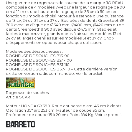
Une gamme de rogneuses de souche de la marque JO BEAU
composée de 4 modèles. Avec une largeur de rognage de 90
cm à 1,1 m et une hauteur de rognage de 35 cm à 50 cm en
fonction du modèle choisi. Moteur à essence d’une puissance
de 13 cv, 24 cv, 31 cv ou 37 cv. Equipées de dents Greenteeth®
700 avec un disque de Ø340 mm, Ø480 mm, Ø420 mm ou de
dents Greenteeth® 900 avec disque Ø475 mm. Stables et
faciles à manœuvrer, grands pneus à air sur les modèles 13 et
24 cv et larges chenilles sur les modèles 31 et 37 cv. Choix
d’équipements en options pour chaque utilisation.
Modèles des déssoucheuses :
ROGNEUSE DE SOUCHES B13-90
ROGNEUSE DE SOUCHES B24-100
ROGNEUSE DE SOUCHES B31-110
ROGNEUSE DE SOUCHES B37-110 – Cette dernière version
existe en version radiocommandée.
Voir le produit
Rogneuse de souches
Article SCAR
Moteur HONDA GX390. Roue coupante diam. 43 cm à dents.
Oscillation 35° arc 253 cm. Hauteur de coupe 35 cm.
Profondeur de coupe 15 à 20 cm. Poids 184 Kg.
Voir le produit