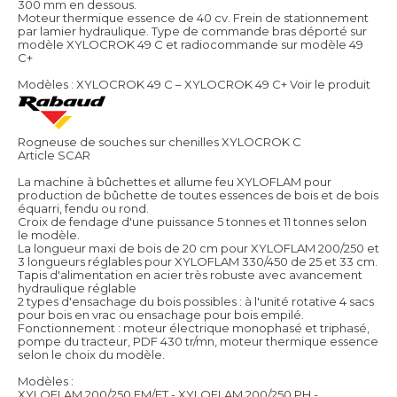
300 mm en dessous.
Moteur thermique essence de 40 cv. Frein de stationnement
par lamier hydraulique. Type de commande bras déporté sur
modèle XYLOCROK 49 C et radiocommande sur modèle 49
C+
Modèles : XYLOCROK 49 C – XYLOCROK 49 C+
Voir le produit
Rogneuse de souches sur chenilles XYLOCROK C
Article SCAR
La machine à bûchettes et allume feu XYLOFLAM pour
production de bûchette de toutes essences de bois et de bois
équarri, fendu ou rond.
Croix de fendage d'une puissance 5 tonnes et 11 tonnes selon
le modèle.
La longueur maxi de bois de 20 cm pour XYLOFLAM 200/250 et
3 longueurs réglables pour XYLOFLAM 330/450 de 25 et 33 cm.
Tapis d'alimentation en acier très robuste avec avancement
hydraulique réglable
2 types d'ensachage du bois possibles : à l'unité rotative 4 sacs
pour bois en vrac ou ensachage pour bois empilé.
Fonctionnement : moteur électrique monophasé et triphasé,
pompe du tracteur, PDF 430 tr/mn, moteur thermique essence
selon le choix du modèle.
Modèles :
XYLOFLAM 200/250 EM/ET - XYLOFLAM 200/250 PH -