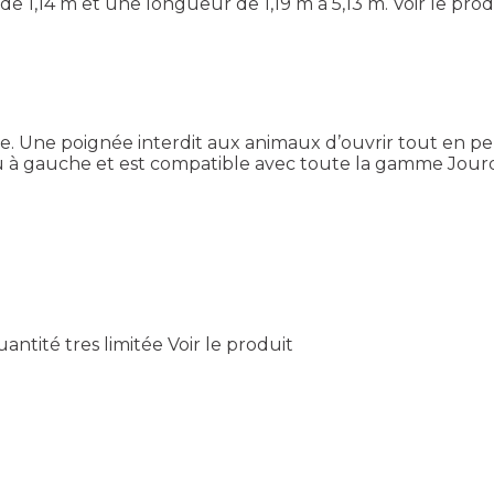
e 1,14 m et une longueur de 1,19 m à 5,13 m.
Voir le prod
. Une poignée interdit aux animaux d’ouvrir tout en perm
 à gauche et est compatible avec toute la gamme Jourd
antité tres limitée
Voir le produit