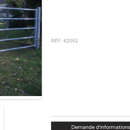
RÉF :
62052
Demande d'information