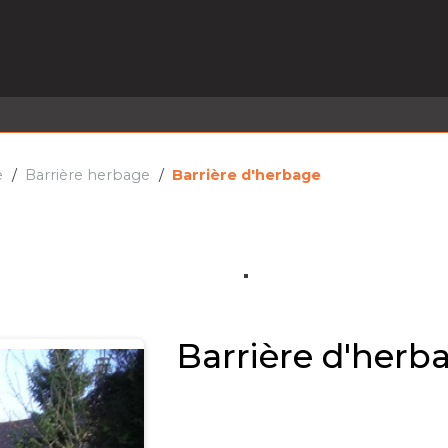
EL EN STOCK
ACTIVITÉS
SERVICES
PRISE
MARQUES
ACTUALITÉS
RECRUTEMENT
e
Barrière herbage
Barrière d'herbage
Barrière d'herb