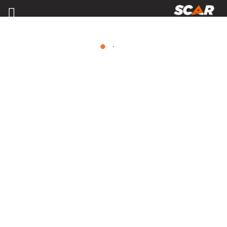
MATÉRIELS, PIÈCES D'USURE ET
ÉQUIPEMENTS AGRICOLE
Consulter nos catalogues
FILTRER PAR
Nos promotions
Matériel agricole
Tous