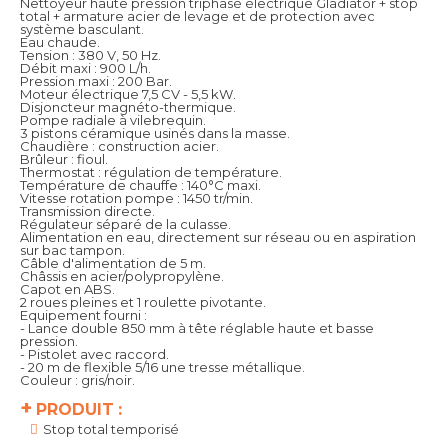
Nettoyeur haute pression triphasé électrique Gladiator + stop
total + armature acier de levage et de protection avec
système basculant.
Eau chaude.
Tension : 380 V, 50 Hz.
Débit maxi : 900 L/h.
Pression maxi : 200 Bar.
Moteur électrique 7,5 CV - 5,5 kW.
Disjoncteur magnéto-thermique.
Pompe radiale à vilebrequin.
3 pistons céramique usinés dans la masse.
Chaudière : construction acier.
Brûleur : fioul.
Thermostat : régulation de température.
Température de chauffe : 140°C maxi.
Vitesse rotation pompe : 1450 tr/min.
Transmission directe.
Régulateur séparé de la culasse.
Alimentation en eau, directement sur réseau ou en aspiration
sur bac tampon.
Câble d'alimentation de 5 m.
Châssis en acier/polypropylène.
Capot en ABS.
2 roues pleines et 1 roulette pivotante.
Equipement fourni :
- Lance double 850 mm à tête réglable haute et basse
pression.
- Pistolet avec raccord.
- 20 m de flexible 5/16 une tresse métallique.
Couleur : gris/noir.
+
PRODUIT :
Stop total temporisé