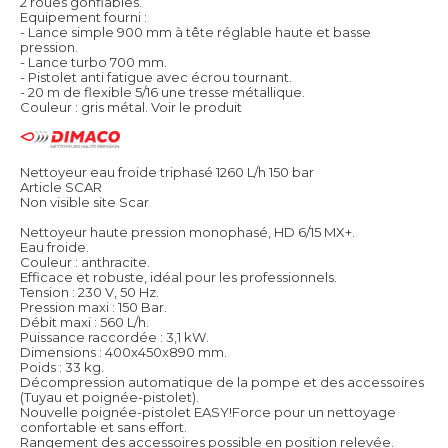
2 roues gonflables.
Equipement fourni :
- Lance simple 900 mm à tête réglable haute et basse
pression.
- Lance turbo 700 mm.
- Pistolet anti fatigue avec écrou tournant.
- 20 m de flexible 5/16 une tresse métallique.
Couleur : gris métal.
Voir le produit
Nettoyeur eau froide triphasé 1260 L/h 150 bar
Article SCAR
Non visible site Scar
Nettoyeur haute pression monophasé, HD 6/15 MX+.
Eau froide.
Couleur : anthracite.
Efficace et robuste, idéal pour les professionnels.
Tension : 230 V, 50 Hz.
Pression maxi : 150 Bar.
Débit maxi : 560 L/h.
Puissance raccordée : 3,1 kW.
Dimensions : 400x450x890 mm.
Poids : 33 kg.
Décompression automatique de la pompe et des accessoires
(Tuyau et poignée-pistolet).
Nouvelle poignée-pistolet EASY!Force pour un nettoyage
confortable et sans effort.
Rangement des accessoires possible en position relevée.