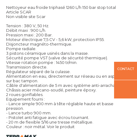
Nettoyeur eau froide triphasé 1260 L/h 150 bar stop total
Article SCAR
Non visible site Scar
Tension : 380 V, 50 Hz.
Débit maxi : 900 L/h.
Pression maxi : 200 Bar.
Moteur électrique 7,5 CV - 5,6 kW, protection IP55.
Disjoncteur magnéto-thermique.
Pompe radiale.
3 pistons céramique usinés dans la masse.
Sécurité pompe VST (valve de sécurité thermique).
Vitesse rotation pompe : 1450 tr/min.
Transmission directe.
CONTACT
Régulateur séparé de la culasse.
Alimentation en eau, directement sur réseau ou en aspiration
sur bac tampon.
Câble d'alimentation de 5 m avec système anti-arrachage.
Châssis acier mécano-soudé, peinture époxy.
2 roues gonflables.
Equipement fourni :
- Lance simple 900 mm à tête réglable haute et basse
pression.
- Lance turbo 900 mm.
- Pistolet anti fatigue avec écrou tournant.
- 20 m de flexible 5/16 une tresse métallique.
Couleur : noir métal.
Voir le produit