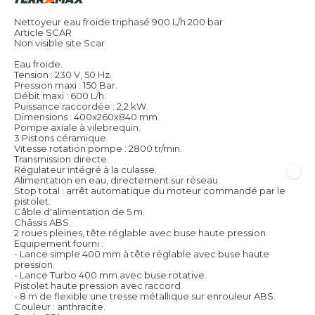
Nettoyeur eau froide triphasé 900 L/h 200 bar
Article SCAR
Non visible site Scar
Eau froide.
Tension : 230 V, 50 Hz.
Pression maxi : 150 Bar.
Débit maxi : 600 L/h.
Puissance raccordée : 2,2 kW.
Dimensions : 400x260x840 mm.
Pompe axiale à vilebrequin.
3 Pistons céramique.
Vitesse rotation pompe : 2800 tr/min.
Transmission directe.
Régulateur intégré à la culasse.
Alimentation en eau, directement sur réseau.
Stop total : arrêt automatique du moteur commandé par le
pistolet.
Câble d'alimentation de 5 m.
Châssis ABS.
2 roues pleines, tête réglable avec buse haute pression.
Equipement fourni :
- Lance simple 400 mm à tête réglable avec buse haute
pression.
- Lance Turbo 400 mm avec buse rotative.
Pistolet haute pression avec raccord.
- 8 m de flexible une tresse métallique sur enrouleur ABS.
Couleur : anthracite.