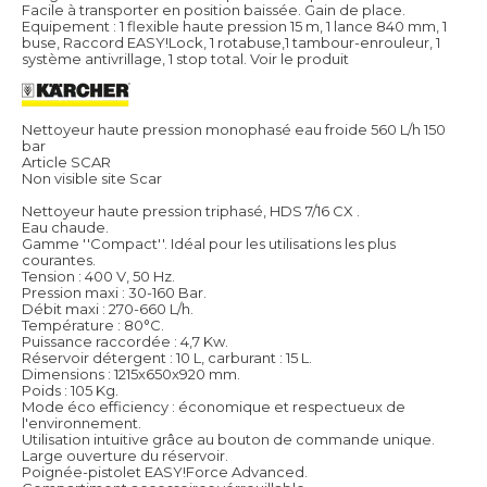
Facile à transporter en position baissée. Gain de place.
Equipement : 1 flexible haute pression 15 m, 1 lance 840 mm, 1
buse, Raccord EASY!Lock, 1 rotabuse,1 tambour-enrouleur, 1
système antivrillage, 1 stop total.
Voir le produit
Nettoyeur haute pression monophasé eau froide 560 L/h 150
bar
Article SCAR
Non visible site Scar
Nettoyeur haute pression triphasé, HDS 7/16 CX .
Eau chaude.
Gamme ''Compact''. Idéal pour les utilisations les plus
courantes.
Tension : 400 V, 50 Hz.
Pression maxi : 30-160 Bar.
Débit maxi : 270-660 L/h.
Température : 80°C.
Puissance raccordée : 4,7 Kw.
Réservoir détergent : 10 L, carburant : 15 L.
Dimensions : 1215x650x920 mm.
Poids : 105 Kg.
Mode éco efficiency : économique et respectueux de
l'environnement.
Utilisation intuitive grâce au bouton de commande unique.
Large ouverture du réservoir.
Poignée-pistolet EASY!Force Advanced.