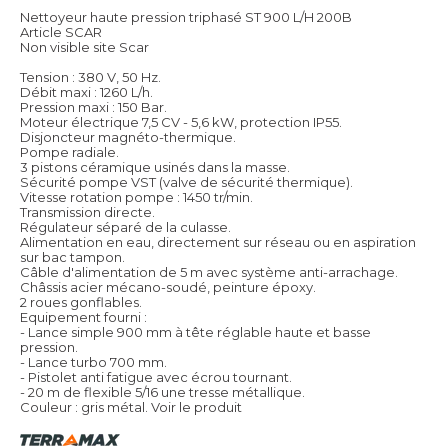
Nettoyeur haute pression triphasé ST 900 L/H 200B
Article SCAR
Non visible site Scar
Tension : 380 V, 50 Hz.
Débit maxi : 1260 L/h.
Pression maxi : 150 Bar.
Moteur électrique 7,5 CV - 5,6 kW, protection IP55.
Disjoncteur magnéto-thermique.
Pompe radiale.
3 pistons céramique usinés dans la masse.
Sécurité pompe VST (valve de sécurité thermique).
Vitesse rotation pompe : 1450 tr/min.
Transmission directe.
Régulateur séparé de la culasse.
Alimentation en eau, directement sur réseau ou en aspiration
sur bac tampon.
Câble d'alimentation de 5 m avec système anti-arrachage.
Châssis acier mécano-soudé, peinture époxy.
2 roues gonflables.
Equipement fourni :
- Lance simple 900 mm à tête réglable haute et basse
pression.
- Lance turbo 700 mm.
- Pistolet anti fatigue avec écrou tournant.
- 20 m de flexible 5/16 une tresse métallique.
Couleur : gris métal.
Voir le produit