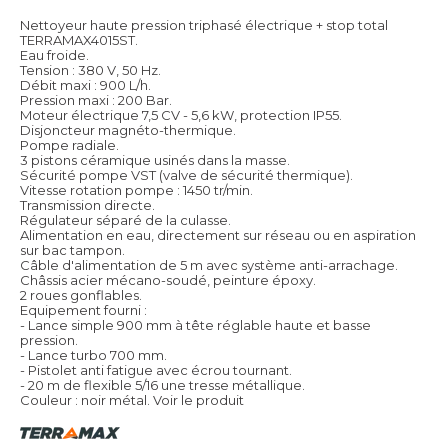
Nettoyeur haute pression triphasé électrique + stop total
TERRAMAX4015ST.
Eau froide.
Tension : 380 V, 50 Hz.
Débit maxi : 900 L/h.
Pression maxi : 200 Bar.
Moteur électrique 7,5 CV - 5,6 kW, protection IP55.
Disjoncteur magnéto-thermique.
Pompe radiale.
3 pistons céramique usinés dans la masse.
Sécurité pompe VST (valve de sécurité thermique).
Vitesse rotation pompe : 1450 tr/min.
Transmission directe.
Régulateur séparé de la culasse.
Alimentation en eau, directement sur réseau ou en aspiration
sur bac tampon.
Câble d'alimentation de 5 m avec système anti-arrachage.
Châssis acier mécano-soudé, peinture époxy.
2 roues gonflables.
Equipement fourni :
- Lance simple 900 mm à tête réglable haute et basse
pression.
- Lance turbo 700 mm.
- Pistolet anti fatigue avec écrou tournant.
- 20 m de flexible 5/16 une tresse métallique.
Couleur : noir métal.
Voir le produit