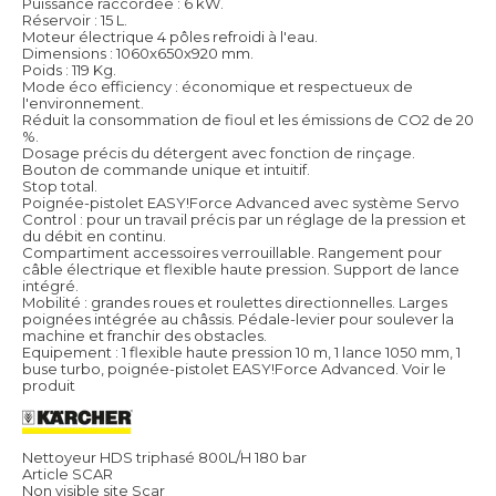
Puissance raccordée : 6 kW.
Réservoir : 15 L.
Moteur électrique 4 pôles refroidi à l'eau.
Dimensions : 1060x650x920 mm.
Poids : 119 Kg.
Mode éco efficiency : économique et respectueux de
l'environnement.
Réduit la consommation de fioul et les émissions de CO2 de 20
%.
Dosage précis du détergent avec fonction de rinçage.
Bouton de commande unique et intuitif.
Stop total.
Poignée-pistolet EASY!Force Advanced avec système Servo
Control : pour un travail précis par un réglage de la pression et
du débit en continu.
Compartiment accessoires verrouillable. Rangement pour
câble électrique et flexible haute pression. Support de lance
intégré.
Mobilité : grandes roues et roulettes directionnelles. Larges
poignées intégrée au châssis. Pédale-levier pour soulever la
machine et franchir des obstacles.
Equipement : 1 flexible haute pression 10 m, 1 lance 1050 mm, 1
buse turbo, poignée-pistolet EASY!Force Advanced.
Voir le
produit
Nettoyeur HDS triphasé 800L/H 180 bar
Article SCAR
Non visible site Scar