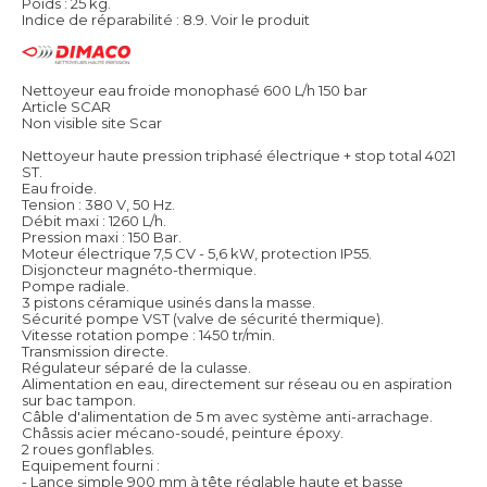
Poids : 25 kg.
Indice de réparabilité : 8.9.
Voir le produit
Nettoyeur eau froide monophasé 600 L/h 150 bar
Article SCAR
Non visible site Scar
Nettoyeur haute pression triphasé électrique + stop total 4021
ST.
Eau froide.
Tension : 380 V, 50 Hz.
Débit maxi : 1260 L/h.
Pression maxi : 150 Bar.
Moteur électrique 7,5 CV - 5,6 kW, protection IP55.
Disjoncteur magnéto-thermique.
Pompe radiale.
3 pistons céramique usinés dans la masse.
Sécurité pompe VST (valve de sécurité thermique).
Vitesse rotation pompe : 1450 tr/min.
Transmission directe.
Régulateur séparé de la culasse.
Alimentation en eau, directement sur réseau ou en aspiration
sur bac tampon.
Câble d'alimentation de 5 m avec système anti-arrachage.
Châssis acier mécano-soudé, peinture époxy.
2 roues gonflables.
Equipement fourni :
- Lance simple 900 mm à tête réglable haute et basse