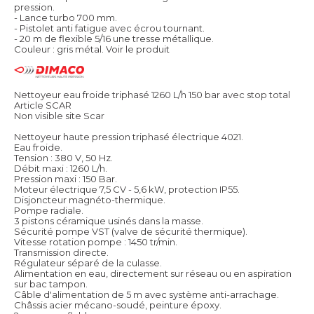
pression.
- Lance turbo 700 mm.
- Pistolet anti fatigue avec écrou tournant.
- 20 m de flexible 5/16 une tresse métallique.
Couleur : gris métal.
Voir le produit
Nettoyeur eau froide triphasé 1260 L/h 150 bar avec stop total
Article SCAR
Non visible site Scar
Nettoyeur haute pression triphasé électrique 4021.
Eau froide.
Tension : 380 V, 50 Hz.
Débit maxi : 1260 L/h.
Pression maxi : 150 Bar.
Moteur électrique 7,5 CV - 5,6 kW, protection IP55.
Disjoncteur magnéto-thermique.
Pompe radiale.
3 pistons céramique usinés dans la masse.
Sécurité pompe VST (valve de sécurité thermique).
Vitesse rotation pompe : 1450 tr/min.
Transmission directe.
Régulateur séparé de la culasse.
Alimentation en eau, directement sur réseau ou en aspiration
sur bac tampon.
Câble d'alimentation de 5 m avec système anti-arrachage.
Châssis acier mécano-soudé, peinture époxy.