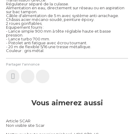
Régulateur séparé de la culasse.
Alimentation en eau, directement sur réseau ou en aspiration
sur bac tampon.
Câble d'alimentation de 5 m avec système anti-arrachage.
Châssis acier mécano-soudé, peinture époxy.
2 roues gonflables.
Equipement fourni :
- Lance simple 900 mm à tête réglable haute et basse
pression.
- Lance turbo 700 mm.
- Pistolet anti fatigue avec écrou tournant.
- 20 m de flexible 5/16 une tresse métallique.
Couleur : gris métal.
Partager l'annonce
Vous aimerez aussi
Article SCAR
Non visible site Scar