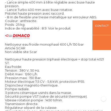
- Lance simple 400 mm à tête réglable avec buse haute
pression.
- Lance Turbo 400 mm avec buse rotative.
Pistolet haute pression avec raccord.
- 8 m de flexible une tresse métallique sur enrouleur ABS.
Couleur : anthracite.
Poids : 25 kg.
CONTACT
Indice de réparabilité : 8.9.
Voir le produit
Nettoyeur eau froide monophasé 600 L/h 150 bar
Article SCAR
Non visible site Scar
Nettoyeur haute pression triphasé électrique + stop total 4021
ST.
Eau froide.
Tension : 380 V, 50 Hz.
Débit maxi : 1260 L/h.
Pression maxi : 150 Bar.
Moteur électrique 7,5 CV - 5,6 kW, protection IP55.
Disjoncteur magnéto-thermique.
Pompe radiale.
3 pistons céramique usinés dans la masse.
Sécurité pompe VST (valve de sécurité thermique).
Vitesse rotation pompe : 1450 tr/min.
Transmission directe.
Régulateur séparé de la culasse.