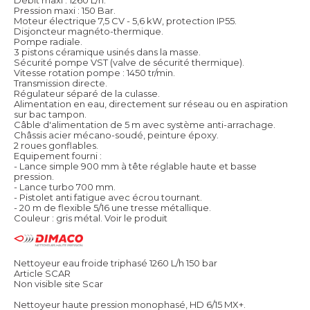
Pression maxi : 150 Bar.
Moteur électrique 7,5 CV - 5,6 kW, protection IP55.
Disjoncteur magnéto-thermique.
Pompe radiale.
3 pistons céramique usinés dans la masse.
Sécurité pompe VST (valve de sécurité thermique).
Vitesse rotation pompe : 1450 tr/min.
Transmission directe.
Régulateur séparé de la culasse.
Alimentation en eau, directement sur réseau ou en aspiration
sur bac tampon.
Câble d'alimentation de 5 m avec système anti-arrachage.
Châssis acier mécano-soudé, peinture époxy.
2 roues gonflables.
Equipement fourni :
- Lance simple 900 mm à tête réglable haute et basse
pression.
- Lance turbo 700 mm.
- Pistolet anti fatigue avec écrou tournant.
- 20 m de flexible 5/16 une tresse métallique.
Couleur : gris métal.
Voir le produit
Nettoyeur eau froide triphasé 1260 L/h 150 bar
Article SCAR
Non visible site Scar
Nettoyeur haute pression monophasé, HD 6/15 MX+.