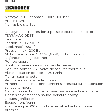
produit
Nettoyeur HDS triphasé 800L/H 180 bar
Article SCAR
Non visible site Scar
Nettoyeur haute pression triphasé électrique + stop total
TERRAMAX4015ST.
Eau froide.
Tension : 380 V, 50 Hz.
Débit maxi : 900 L/h.
Pression maxi : 200 Bar.
Moteur électrique 7,5 CV - 5,6 kW, protection IP55.
Disjoncteur magnéto-thermique.
Pompe radiale.
3 pistons céramique usinés dans la masse.
Sécurité pompe VST (valve de sécurité thermique).
Vitesse rotation pompe : 1450 tr/min.
Transmission directe.
Régulateur séparé de la culasse.
Alimentation en eau, directement sur réseau ou en aspiration
sur bac tampon.
Câble d'alimentation de 5 m avec système anti-arrachage.
Châssis acier mécano-soudé, peinture époxy.
2 roues gonflables.
Equipement fourni :
- Lance simple 900 mm à tête réglable haute et basse
pression.