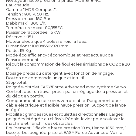
Nettoyeur haute pression triphasé, HDS 8/18-4C.
Eau chaude.
Gamme ''HDS Compact''.
Tension : 400 V, 50 Hz.
Pression maxi : 180 Bar.
Débit maxi : 800 L/h.
Température maxi : 80/155 °C.
Puissance raccordée : 6 kW.
Réservoir : 15 L.
Moteur électrique 4 pôles refroidi à l'eau.
Dimensions : 1060x650x920 mm.
Poids : 119 Kg.
Mode éco efficiency : économique et respectueux de
l'environnement.
Réduit la consommation de fioul et les émissions de CO2 de 20
%.
Dosage précis du détergent avec fonction de rinçage.
Bouton de commande unique et intuitif.
Stop total.
Poignée-pistolet EASY!Force Advanced avec système Servo
Control : pour un travail précis par un réglage de la pression et
du débit en continu.
Compartiment accessoires verrouillable. Rangement pour
câble électrique et flexible haute pression. Support de lance
intégré.
Mobilité : grandes roues et roulettes directionnelles. Larges
poignées intégrée au châssis. Pédale-levier pour soulever la
machine et franchir des obstacles.
Equipement : 1 flexible haute pression 10 m, 1 lance 1050 mm, 1
buse turbo, poignée-pistolet EASY!Force Advanced.
Voir le