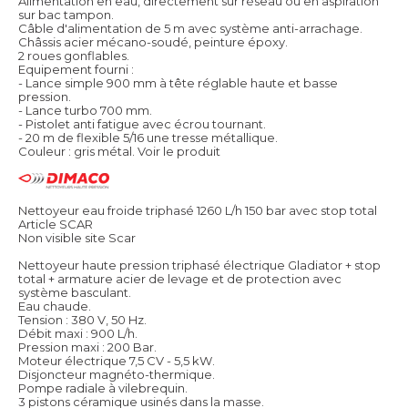
Alimentation en eau, directement sur réseau ou en aspiration
sur bac tampon.
Câble d'alimentation de 5 m avec système anti-arrachage.
Châssis acier mécano-soudé, peinture époxy.
2 roues gonflables.
Equipement fourni :
- Lance simple 900 mm à tête réglable haute et basse
pression.
- Lance turbo 700 mm.
- Pistolet anti fatigue avec écrou tournant.
- 20 m de flexible 5/16 une tresse métallique.
Couleur : gris métal.
Voir le produit
Nettoyeur eau froide triphasé 1260 L/h 150 bar avec stop total
Article SCAR
Non visible site Scar
Nettoyeur haute pression triphasé électrique Gladiator + stop
total + armature acier de levage et de protection avec
système basculant.
Eau chaude.
Tension : 380 V, 50 Hz.
Débit maxi : 900 L/h.
Pression maxi : 200 Bar.
Moteur électrique 7,5 CV - 5,5 kW.
Disjoncteur magnéto-thermique.
Pompe radiale à vilebrequin.
3 pistons céramique usinés dans la masse.