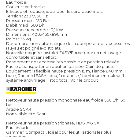
Eau froide.
Couleur : anthracite.
Efficace et robuste, idéal pour les professionnels.
Tension : 230 V, 50 Hz.
Pression maxi : 150 Bar.
Débit maxi : 560 L/h.
Puissance raccordée : 3,1 kW.
Dimensions : 400x450x890 mm.
Poids : 33 kg.
Décompression automatique de la pompe et des accessoires
(Tuyau et poignée-pistolet).
Nouvelle poignée-pistolet EASY!Force pour un nettoyage
confortable et sans effort.
Rangement des accessoires possible en position relevée.
Facile à transporter en position baissée. Gain de place.
Equipement : 1 flexible haute pression 15 m, 1 lance 840 mm, 1
buse, Raccord EASY!Lock, 1 rotabuse,1 tambour-enrouleur, 1
système antivrillage, 1 stop total.
Voir le produit
Nettoyeur haute pression monophasé eau froide 560 L/h 150
bar
Article SCAR
Non visible site Scar
Nettoyeur haute pression triphasé, HDS 7/16 CX .
Eau chaude.
Gamme ''Compact''. Idéal pour les utilisations les plus
courantes.