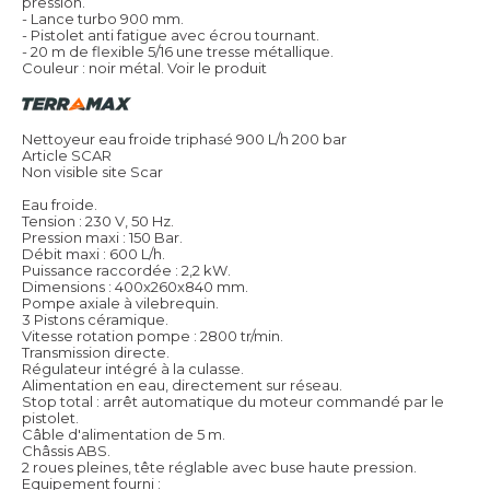
pression.
- Lance turbo 900 mm.
- Pistolet anti fatigue avec écrou tournant.
- 20 m de flexible 5/16 une tresse métallique.
Couleur : noir métal.
Voir le produit
Nettoyeur eau froide triphasé 900 L/h 200 bar
Article SCAR
Non visible site Scar
Eau froide.
Tension : 230 V, 50 Hz.
Pression maxi : 150 Bar.
Débit maxi : 600 L/h.
Puissance raccordée : 2,2 kW.
Dimensions : 400x260x840 mm.
Pompe axiale à vilebrequin.
3 Pistons céramique.
Vitesse rotation pompe : 2800 tr/min.
Transmission directe.
Régulateur intégré à la culasse.
Alimentation en eau, directement sur réseau.
Stop total : arrêt automatique du moteur commandé par le
pistolet.
Câble d'alimentation de 5 m.
Châssis ABS.
2 roues pleines, tête réglable avec buse haute pression.
Equipement fourni :