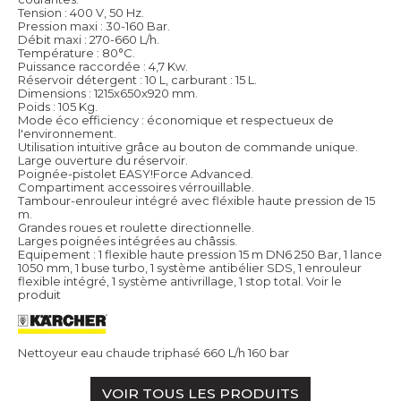
Tension : 400 V, 50 Hz.
Pression maxi : 30-160 Bar.
Débit maxi : 270-660 L/h.
Température : 80°C.
Puissance raccordée : 4,7 Kw.
Réservoir détergent : 10 L, carburant : 15 L.
Dimensions : 1215x650x920 mm.
Poids : 105 Kg.
Mode éco efficiency : économique et respectueux de
l'environnement.
Utilisation intuitive grâce au bouton de commande unique.
Large ouverture du réservoir.
Poignée-pistolet EASY!Force Advanced.
Compartiment accessoires vérrouillable.
Tambour-enrouleur intégré avec fléxible haute pression de 15
m.
Grandes roues et roulette directionnelle.
Larges poignées intégrées au châssis.
Equipement : 1 flexible haute pression 15 m DN6 250 Bar, 1 lance
1050 mm, 1 buse turbo, 1 système antibélier SDS, 1 enrouleur
flexible intégré, 1 système antivrillage, 1 stop total.
Voir le
produit
Nettoyeur eau chaude triphasé 660 L/h 160 bar
VOIR TOUS LES PRODUITS