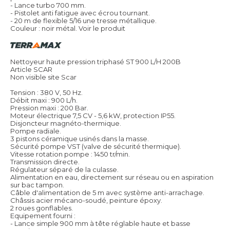
- Lance turbo 700 mm.
- Pistolet anti fatigue avec écrou tournant.
- 20 m de flexible 5/16 une tresse métallique.
Couleur : noir métal.
Voir le produit
Nettoyeur haute pression triphasé ST 900 L/H 200B
Article SCAR
Non visible site Scar
Tension : 380 V, 50 Hz.
Débit maxi : 900 L/h.
Pression maxi : 200 Bar.
Moteur électrique 7,5 CV - 5,6 kW, protection IP55.
Disjoncteur magnéto-thermique.
Pompe radiale.
3 pistons céramique usinés dans la masse.
Sécurité pompe VST (valve de sécurité thermique).
Vitesse rotation pompe : 1450 tr/min.
Transmission directe.
Régulateur séparé de la culasse.
Alimentation en eau, directement sur réseau ou en aspiration
sur bac tampon.
Câble d'alimentation de 5 m avec système anti-arrachage.
Châssis acier mécano-soudé, peinture époxy.
2 roues gonflables.
Equipement fourni :
- Lance simple 900 mm à tête réglable haute et basse