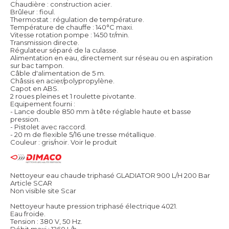
Chaudière : construction acier.
Brûleur : fioul.
Thermostat : régulation de température.
Température de chauffe : 140°C maxi.
Vitesse rotation pompe : 1450 tr/min.
Transmission directe.
Régulateur séparé de la culasse.
Alimentation en eau, directement sur réseau ou en aspiration
sur bac tampon.
Câble d'alimentation de 5 m.
Châssis en acier/polypropylène.
Capot en ABS.
2 roues pleines et 1 roulette pivotante.
Equipement fourni :
- Lance double 850 mm à tête réglable haute et basse
pression.
- Pistolet avec raccord.
- 20 m de flexible 5/16 une tresse métallique.
Couleur : gris/noir.
Voir le produit
Nettoyeur eau chaude triphasé GLADIATOR 900 L/H 200 Bar
Article SCAR
Non visible site Scar
Nettoyeur haute pression triphasé électrique 4021.
Eau froide.
Tension : 380 V, 50 Hz.
Débit maxi : 1260 L/h.