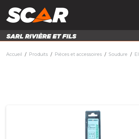
PRODUITS
MATÉRI
MATÉRIEL AGRICOLE
ENTRE
PIÈCES ET ACCESSOIRES
Accueil
Produits
Pièces et accessoires
Soudure
E