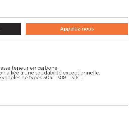
s
Appelez-nous
basse teneur en carbone.
ion alliée à une soudabilité exceptionnelle.
oxydables de types 304L-308L-316L.