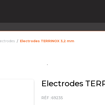
EL EN STOCK
ACTIVITÉS
SERVICES
PRISE
MARQUES
ACTUALITÉS
RECRUTEMENT
lectrodes
Electrodes TERRINOX 3,2 mm
Electrodes TE
RÉF :
69235