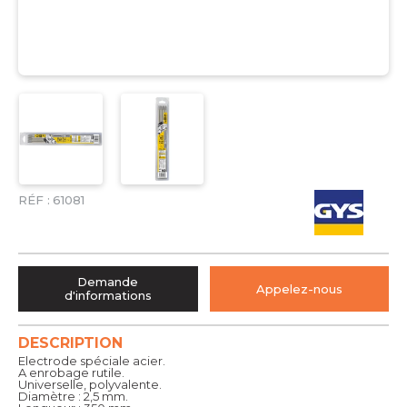
RÉF :
61081
Demande
Appelez-nous
d'informations
DESCRIPTION
Electrode spéciale acier.
A enrobage rutile.
Universelle, polyvalente.
Diamètre : 2,5 mm.