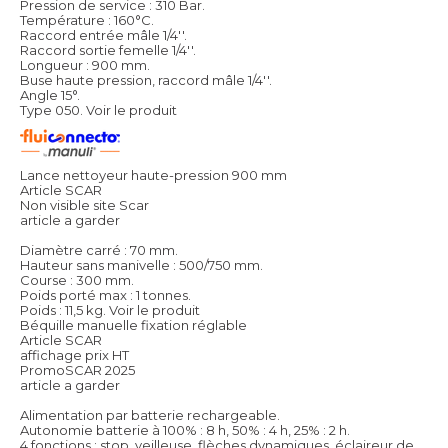
Pression de service : 310 Bar.
Température : 160°C.
Raccord entrée mâle 1/4''.
Raccord sortie femelle 1/4''.
Longueur : 900 mm.
Buse haute pression, raccord mâle 1/4''.
Angle 15°.
Type 050.
Voir le produit
Lance nettoyeur haute-pression 900 mm
Article SCAR
Non visible site Scar
article a garder
Diamètre carré : 70 mm.
Hauteur sans manivelle : 500/750 mm.
Course : 300 mm.
Poids porté max : 1 tonnes.
Poids : 11,5 kg.
Voir le produit
Béquille manuelle fixation réglable
Article SCAR
affichage prix HT
PromoSCAR 2025
article a garder
Alimentation par batterie rechargeable.
Autonomie batterie à 100% : 8 h, 50% : 4 h, 25% : 2 h.
4 fonctions : stop, veilleuse, flèches dynamiques, éclaireur de