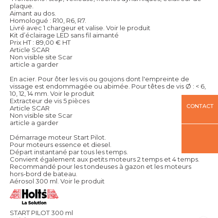
plaque.
Aimant au dos.
Homologué : R10, R6, R7.
Livré avec 1 chargeur et valise.
Voir le produit
Kit d’éclairage LED sans fil aimanté
Prix HT :
89,00
€
HT
Article SCAR
Non visible site Scar
article a garder
En acier. Pour ôter les vis ou goujons dont l'empreinte de
vissage est endommagée ou abimée. Pour têtes de vis Ø : < 6,
10, 12, 14 mm.
Voir le produit
Extracteur de vis 5 pièces
CONTACT
Article SCAR
Non visible site Scar
article a garder
Démarrage moteur Start Pilot.
Pour moteurs essence et diesel.
Départ instantané par tous les temps.
Convient également aux petits moteurs 2 temps et 4 temps.
Recommandé pour les tondeuses à gazon et les moteurs
hors-bord de bateau.
Aérosol 300 ml.
Voir le produit
START PILOT 300 ml