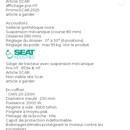
Article SCAR
affichage prix HT
PromoSCAR 2025
article a garder
Accoudoirs.
Sellerie synthétique noire.
Suspension mécanique (course 80 mm).
Glissières (160 mm).
Réglage du dossier : 0° à 30° (6 positions).
Réglage du poids : max 95 kg.
Voir le produit
Siège de tracteur avec suspension mécanique
Prix HT :
97,94
€
HT
Article SCAR
Non visible site Scar
article a garder
En coffret.
- GWS 20-230H.
Diamètre meule : 230 mm.
Puissance: 2000 W.
Régime à vide : 6500 tr/min.
Poignée à moyeu plat.
Filetage de la broche : M14.
Capot de protection indéformable.
Bobinages blindés protégeant le moteur contre les
poussières.