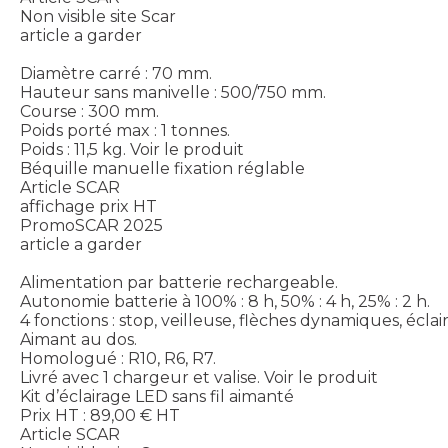
Non visible site Scar
article a garder
Diamètre carré : 70 mm.
Hauteur sans manivelle : 500/750 mm.
Course : 300 mm.
Poids porté max : 1 tonnes.
Poids : 11,5 kg.
Voir le produit
Béquille manuelle fixation réglable
Article SCAR
affichage prix HT
PromoSCAR 2025
article a garder
Alimentation par batterie rechargeable.
Autonomie batterie à 100% : 8 h, 50% : 4 h, 25% : 2 h.
4 fonctions : stop, veilleuse, flèches dynamiques, écla
Aimant au dos.
Homologué : R10, R6, R7.
Livré avec 1 chargeur et valise.
Voir le produit
Kit d’éclairage LED sans fil aimanté
Prix HT :
89,00
€
HT
Article SCAR