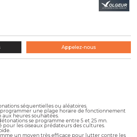
s
Appelez-nous
ations séquentielles ou aléatoires.
 programmer une plage horaire de fonctionnement
n aux heures souhaitées.
étonations se programme entre 5 et 25 mn.
ié pour les oiseaux prédateurs des cultures.
pide.
 comme un moyen très efficace pour lutter contre les