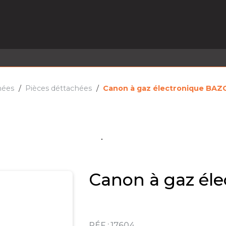
EL EN STOCK
ACTIVITÉS
SERVICES
PRISE
MARQUES
ACTUALITÉS
RECRUTEMENT
hées
Pièces déttachées
Canon à gaz électronique BA
Canon à gaz é
RÉF :
17604