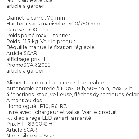
Non visible site Scar
article a garder
Diamètre carré : 70 mm.
Hauteur sans manivelle : 500/750 mm.
Course : 300 mm.
Poids porté max : 1 tonnes.
Poids : 11,5 kg.
Voir le produit
Béquille manuelle fixation réglable
Article SCAR
affichage prix HT
PromoSCAR 2025
article a garder
Alimentation par batterie rechargeable.
Autonomie batterie à 100% : 8 h, 50% : 4 h, 25% : 2 h.
4 fonctions : stop, veilleuse, flèches dynamiques, écla
Aimant au dos.
Homologué : R10, R6, R7.
Livré avec 1 chargeur et valise.
Voir le produit
Kit d’éclairage LED sans fil aimanté
Prix HT :
89,00
€
HT
Article SCAR
Non visible site Scar