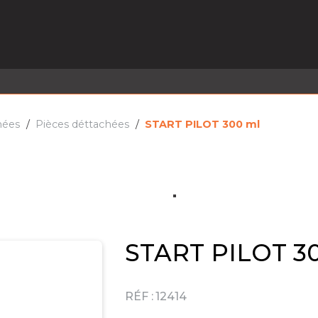
EL EN STOCK
ACTIVITÉS
SERVICES
PRISE
MARQUES
ACTUALITÉS
RECRUTEMENT
hées
Pièces déttachées
START PILOT 300 ml
START PILOT 3
RÉF :
12414