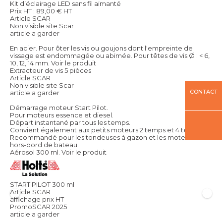
Kit d’éclairage LED sans fil aimanté
Prix HT :
89,00
€
HT
Article SCAR
Non visible site Scar
article a garder
En acier. Pour ôter les vis ou goujons dont l'empreinte de
vissage est endommagée ou abimée. Pour têtes de vis Ø : < 6,
10, 12, 14 mm.
Voir le produit
Extracteur de vis 5 pièces
Article SCAR
Non visible site Scar
CONTACT
article a garder
Démarrage moteur Start Pilot.
Pour moteurs essence et diesel.
Départ instantané par tous les temps.
Convient également aux petits moteurs 2 temps et 4 temps.
Recommandé pour les tondeuses à gazon et les moteurs
hors-bord de bateau.
Aérosol 300 ml.
Voir le produit
START PILOT 300 ml
Article SCAR
affichage prix HT
PromoSCAR 2025
article a garder