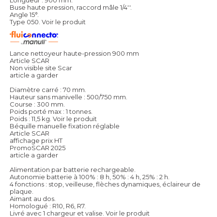
Buse haute pression, raccord mâle 1/4''.
Angle 15°.
Type 050.
Voir le produit
Lance nettoyeur haute-pression 900 mm
Article SCAR
Non visible site Scar
article a garder
Diamètre carré : 70 mm.
Hauteur sans manivelle : 500/750 mm.
Course : 300 mm.
Poids porté max : 1 tonnes.
Poids : 11,5 kg.
Voir le produit
Béquille manuelle fixation réglable
Article SCAR
affichage prix HT
PromoSCAR 2025
article a garder
Alimentation par batterie rechargeable.
Autonomie batterie à 100% : 8 h, 50% : 4 h, 25% : 2 h.
4 fonctions : stop, veilleuse, flèches dynamiques, éclaireur de
plaque.
Aimant au dos.
Homologué : R10, R6, R7.
Livré avec 1 chargeur et valise.
Voir le produit