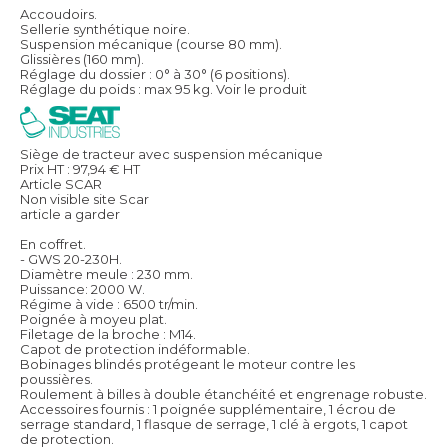
Accoudoirs.
Sellerie synthétique noire.
Suspension mécanique (course 80 mm).
Glissières (160 mm).
Réglage du dossier : 0° à 30° (6 positions).
Réglage du poids : max 95 kg.
Voir le produit
Siège de tracteur avec suspension mécanique
Prix HT :
97,94
€
HT
Article SCAR
Non visible site Scar
article a garder
En coffret.
- GWS 20-230H.
Diamètre meule : 230 mm.
Puissance: 2000 W.
Régime à vide : 6500 tr/min.
Poignée à moyeu plat.
Filetage de la broche : M14.
Capot de protection indéformable.
Bobinages blindés protégeant le moteur contre les
poussières.
Roulement à billes à double étanchéité et engrenage robuste.
Accessoires fournis : 1 poignée supplémentaire, 1 écrou de
serrage standard, 1 flasque de serrage, 1 clé à ergots, 1 capot
de protection.