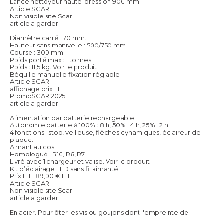
Lance nettoyeur haute-pression 900 mm
Article SCAR
Non visible site Scar
article a garder
Diamètre carré : 70 mm.
Hauteur sans manivelle : 500/750 mm.
Course : 300 mm.
Poids porté max : 1 tonnes.
Poids : 11,5 kg.
Voir le produit
Béquille manuelle fixation réglable
Article SCAR
affichage prix HT
PromoSCAR 2025
article a garder
Alimentation par batterie rechargeable.
Autonomie batterie à 100% : 8 h, 50% : 4 h, 25% : 2 h.
4 fonctions : stop, veilleuse, flèches dynamiques, éclaireur de
plaque.
Aimant au dos.
Homologué : R10, R6, R7.
Livré avec 1 chargeur et valise.
Voir le produit
Kit d’éclairage LED sans fil aimanté
Prix HT :
89,00
€
HT
Article SCAR
Non visible site Scar
article a garder
En acier. Pour ôter les vis ou goujons dont l'empreinte de