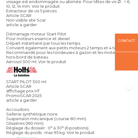
vissage est endommagée ou abimée. Pour têtes de vis Ø : < 6,
10, 12, 14 mm.
Voir le produit
Extracteur de vis 5 pièces
Article SCAR
Non visible site Scar
article a garder
Démarrage moteur Start Pilot.
Pour moteurs essence et diesel.
CONTACT
Départ instantané par tous les temps.
Convient également aux petits moteurs 2 temps et 4 temps.
Recommandé pour les tondeuses à gazon et les moteurs
hors-bord de bateau.
Aérosol 300 ml.
Voir le produit
START PILOT 300 ml
Article SCAR
affichage prix HT
PromoSCAR 2025
article a garder
Accoudoirs.
Sellerie synthétique noire.
Suspension mécanique (course 80 mm).
Glissières (160 mm).
Réglage du dossier : 0° à 30° (6 positions).
Réglage du poids : max 95 kg.
Voir le produit