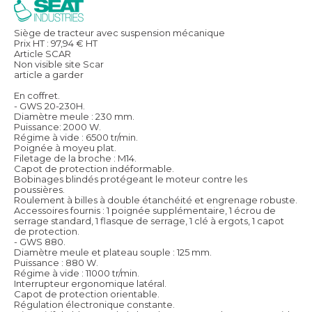
Siège de tracteur avec suspension mécanique
Prix HT :
97,94
€
HT
Article SCAR
Non visible site Scar
article a garder
En coffret.
- GWS 20-230H.
Diamètre meule : 230 mm.
Puissance: 2000 W.
Régime à vide : 6500 tr/min.
Poignée à moyeu plat.
Filetage de la broche : M14.
Capot de protection indéformable.
Bobinages blindés protégeant le moteur contre les
poussières.
Roulement à billes à double étanchéité et engrenage robuste.
Accessoires fournis : 1 poignée supplémentaire, 1 écrou de
serrage standard, 1 flasque de serrage, 1 clé à ergots, 1 capot
de protection.
- GWS 880.
Diamètre meule et plateau souple : 125 mm.
Puissance : 880 W.
Régime à vide : 11000 tr/min.
Interrupteur ergonomique latéral.
Capot de protection orientable.
Régulation électronique constante.