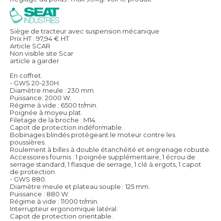
Siège de tracteur avec suspension mécanique
Prix HT :
97,94
€
HT
Article SCAR
Non visible site Scar
article a garder
En coffret.
- GWS 20-230H.
Diamètre meule : 230 mm.
Puissance: 2000 W.
Régime à vide : 6500 tr/min.
Poignée à moyeu plat.
Filetage de la broche : M14.
Capot de protection indéformable.
Bobinages blindés protégeant le moteur contre les
poussières.
Roulement à billes à double étanchéité et engrenage robuste.
Accessoires fournis : 1 poignée supplémentaire, 1 écrou de
serrage standard, 1 flasque de serrage, 1 clé à ergots, 1 capot
de protection.
- GWS 880.
Diamètre meule et plateau souple : 125 mm.
Puissance : 880 W.
Régime à vide : 11000 tr/min.
Interrupteur ergonomique latéral.
Capot de protection orientable.