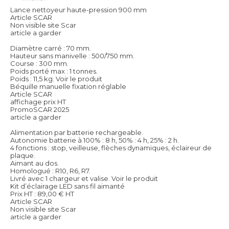
Lance nettoyeur haute-pression 900 mm
Article SCAR
Non visible site Scar
article a garder
Diamètre carré : 70 mm.
Hauteur sans manivelle : 500/750 mm.
Course : 300 mm.
Poids porté max : 1 tonnes.
Poids : 11,5 kg.
Voir le produit
Béquille manuelle fixation réglable
Article SCAR
affichage prix HT
PromoSCAR 2025
article a garder
Alimentation par batterie rechargeable.
Autonomie batterie à 100% : 8 h, 50% : 4 h, 25% : 2 h.
4 fonctions : stop, veilleuse, flèches dynamiques, éclaireur de
plaque.
Aimant au dos.
Homologué : R10, R6, R7.
Livré avec 1 chargeur et valise.
Voir le produit
Kit d’éclairage LED sans fil aimanté
Prix HT :
89,00
€
HT
Article SCAR
Non visible site Scar
article a garder