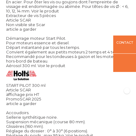
En acier. Pour ôter les vis ou goujons dont l'empreinte de
vissage est endommagée ou abimée. Pour têtes de vis Ø : < 6,
10, 12, 14 mm.
Voir le produit
Extracteur de vis 5 pièces
Article SCAR
Non visible site Scar
article a garder
Démarrage moteur Start Pilot.
CONTACT
Pour moteurs essence et diesel.
Départ instantané par tous les temps.
Convient également aux petits moteurs 2 temps et 4 temps.
Recommandé pour les tondeuses à gazon et les moteurs
hors-bord de bateau.
Aérosol 300 ml.
Voir le produit
START PILOT 300 ml
Article SCAR
affichage prix HT
PromoSCAR 2025
article a garder
Accoudoirs.
Sellerie synthétique noire.
Suspension mécanique (course 80 mm).
Glissières (160 mm).
Réglage du dossier : 0° à 30° (6 positions).
Réglage du poids : max 95 kg.
Voir le produit