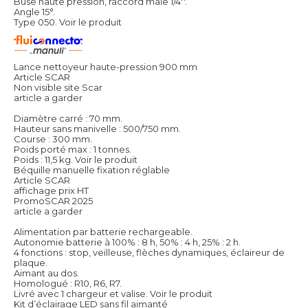
Buse haute pression, raccord mâle 1/4''.
Angle 15°.
Type 050.
Voir le produit
Lance nettoyeur haute-pression 900 mm
Article SCAR
Non visible site Scar
article a garder
Diamètre carré : 70 mm.
Hauteur sans manivelle : 500/750 mm.
Course : 300 mm.
Poids porté max : 1 tonnes.
Poids : 11,5 kg.
Voir le produit
Béquille manuelle fixation réglable
Article SCAR
affichage prix HT
PromoSCAR 2025
article a garder
Alimentation par batterie rechargeable.
Autonomie batterie à 100% : 8 h, 50% : 4 h, 25% : 2 h.
4 fonctions : stop, veilleuse, flèches dynamiques, éclaireur de
plaque.
Aimant au dos.
Homologué : R10, R6, R7.
Livré avec 1 chargeur et valise.
Voir le produit
Kit d’éclairage LED sans fil aimanté