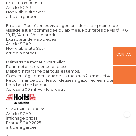
Prix HT :
89,00
€
HT
Article SCAR
Non visible site Scar
article a garder
En acier. Pour ôter les vis ou goujons dont l'empreinte de
vissage est endommagée ou abimée. Pour têtes de vis Ø : < 6,
10, 12, 14 mm.
Voir le produit
Extracteur de vis 5 pièces
Article SCAR
Non visible site Scar
article a garder
CONTACT
Démarrage moteur Start Pilot.
Pour moteurs essence et diesel.
Départ instantané par tous les temps.
Convient également aux petits moteurs 2 temps et 4 temps.
Recommandé pour les tondeuses à gazon et les moteurs
hors-bord de bateau.
Aérosol 300 ml.
Voir le produit
START PILOT 300 ml
Article SCAR
affichage prix HT
PromoSCAR 2025
article a garder