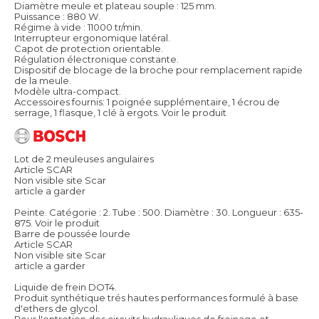
Diamètre meule et plateau souple : 125 mm.
Puissance : 880 W.
Régime à vide : 11000 tr/min.
Interrupteur ergonomique latéral.
Capot de protection orientable.
Régulation électronique constante.
Dispositif de blocage de la broche pour remplacement rapide
de la meule.
Modèle ultra-compact.
Accessoires fournis: 1 poignée supplémentaire, 1 écrou de
serrage, 1 flasque, 1 clé à ergots.
Voir le produit
Lot de 2 meuleuses angulaires
Article SCAR
Non visible site Scar
article a garder
Peinte. Catégorie : 2. Tube : 500. Diamètre : 30. Longueur : 635-
875.
Voir le produit
Barre de poussée lourde
Article SCAR
Non visible site Scar
article a garder
Liquide de frein DOT4.
Produit synthétique trés hautes performances formulé à base
d'ethers de glycol.
Pour l'entretien des circuits hydrauliques de freinage et