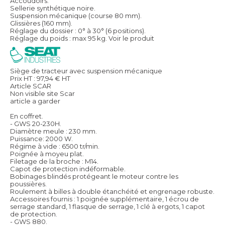
Accoudoirs.
Sellerie synthétique noire.
Suspension mécanique (course 80 mm).
Glissières (160 mm).
Réglage du dossier : 0° à 30° (6 positions).
Réglage du poids : max 95 kg.
Voir le produit
Siège de tracteur avec suspension mécanique
Prix HT :
97,94
€
HT
Article SCAR
Non visible site Scar
article a garder
En coffret.
- GWS 20-230H.
Diamètre meule : 230 mm.
Puissance: 2000 W.
Régime à vide : 6500 tr/min.
Poignée à moyeu plat.
Filetage de la broche : M14.
Capot de protection indéformable.
Bobinages blindés protégeant le moteur contre les
poussières.
Roulement à billes à double étanchéité et engrenage robuste.
Accessoires fournis : 1 poignée supplémentaire, 1 écrou de
serrage standard, 1 flasque de serrage, 1 clé à ergots, 1 capot
de protection.
- GWS 880.